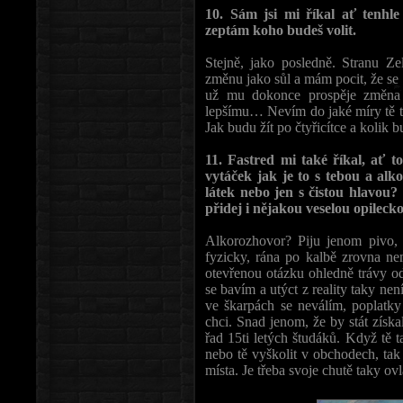
10. Sám jsi mi říkal ať tenhl
zeptám koho budeš volit.
Stejně, jako posledně. Stranu Ze
změnu jako sůl a mám pocit, že se s
už mu dokonce prospěje změna 
lepšímu… Nevím do jaké míry tě to
Jak budu žít po čtyřicítce a kolik b
11. Fastred mi také říkal, ať t
vytáček jak je to s tebou a a
látek nebo jen s čistou hlavou
přidej i nějakou veselou opileck
Alkorozhovor? Piju jenom pivo, 
fyzicky, rána po kalbě zrovna nem
otevřenou otázku ohledně trávy od
se bavím a utýct z reality taky ne
ve škarpách se neválím, poplatky
chci. Snad jenom, že by stát získal
řad 15ti letých študáků. Když tě 
nebo tě vyškolit v obchodech, ta
místa. Je třeba svoje chutě taky ov