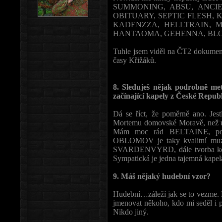
SUMMONING, ABSU, ANCIE
OBITUARY, SEPTIC FLESH, KAT
KADENZZA, HELLTRAIN, 
HANTAOMA, GEHENNA, BLOO
Tuhle jsem viděl na ČT2 dokume
časy Křižáků.
8. Sleduješ nějak podrobně met
začínající kapely z České Repub
Dá se říct, že poměrně ano. Jes
Mortemu domovské Moravě, než u 
Mám moc rád BELTAINE, podl
OBLOMOV je taky kvalitní muzik
SVARDENVYRD, dále tvorba koleg
Sympatická je jedna tajemná kapel
9. Máš nějaký hudební vzor?
Hudební…záleží jak se to vezme. 
jmenovat někoho, kdo mi seděl i p
Nikdo jiný.