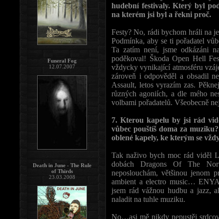
hudební festivaly. Který byl po
na kterém jsi byl a řekni proč.
Festy? No, rádi bychom hráli na jed
Podmínka, aby se ti pořadatel vůb
Ta zatím není, jsme odkázáni n
poděkoval! Škoda Open Hell Fest
Funeral Fog
vždycky vynikající atmosféru vzáj
12.07.2007
zároveň i odpověděl a obsadil nejl
Assault, letos vyrazím zas. Pěknej 
různých agoniích, a dle mého ne
volbami pořadatelů. Všeobecně nej
7. Kterou kapelu by jsi rád vi
vůbec pouštíš doma za muziku? 
oblené kapely, ke kterým se vždy
Tak naživo bych moc rád vi
dobách Dragons Of The No
Death in June - The Rule
of Thirds
neposlouchám, většinou jenom p
23.03.2008
ambient a electro music… E
jsem rád vážnou hudbu a jazz, al
naladit na tuhle muziku.
No…asi mě nikdy nepustěj srdc