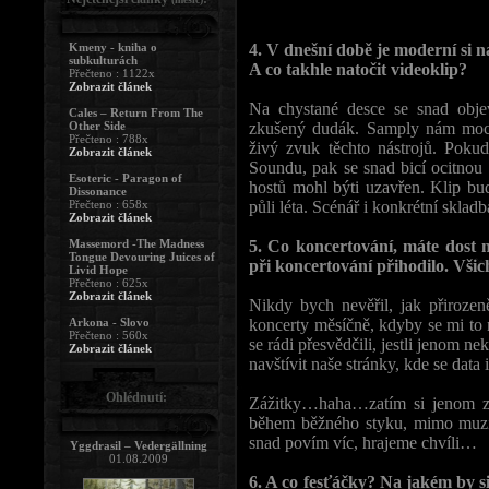
Kmeny - kniha o
4. V dnešní době je moderní si n
subkulturách
A co takhle natočit videoklip?
Přečteno : 1122x
Zobrazit článek
Na chystané desce se snad objev
Cales – Return From The
Other Side
zkušený dudák. Samply nám moc 
Přečteno : 788x
živý zvuk těchto nástrojů. Pok
Zobrazit článek
Soundu, pak se snad bicí ocitno
Esoteric - Paragon of
hostů mohl býti uzavřen. Klip bud
Dissonance
Přečteno : 658x
půli léta. Scénář i konkrétní sklad
Zobrazit článek
Massemord -The Madness
5. Co koncertování, máte dost 
Tongue Devouring Juices of
při koncertování přihodilo. Všich
Livid Hope
Přečteno : 625x
Zobrazit článek
Nikdy bych nevěřil, jak přiroze
Arkona - Slovo
koncerty měsíčně, kdyby se mi to n
Přečteno : 560x
se rádi přesvědčili, jestli jenom n
Zobrazit článek
navštívit naše stránky, kde se data
Ohlédnutí:
Zážitky…haha…zatím si jenom za
během běžného styku, mimo muziku
snad povím víc, hrajeme chvíli…
Yggdrasil – Vedergällning
01.08.2009
6. A co fesťáčky? Na jakém by si