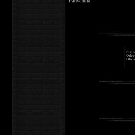
Panychida
Ptal s
Odpov
Oficiá