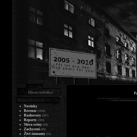
Hlavní nabídka:
P
Novinky
Recenze
(1696)
Rozhovory
(367)
Reporty
(183)
Slova scény
(44)
Zachycení
(69)
Živé záznamy
(51)