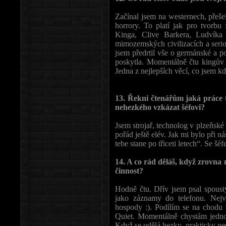
Začínal jsem na westernech, přeše
horrory. To platí jak pro tvorbu 
Kinga, Clive Barkera, Ludvíka
mimozemských civilizacích a seri
jsem předrtil vše o germánské a p
poskytla. Momentálně čtu kingův 
Jedna z nejlepších věcí, co jsem kd
13. Řekni čtenářům jaká práce t
nehezkého vzkázat šéfovi?
Jsem strojař, technolog v plzeňské
pořád ještě elév. Jak mi bylo při 
tebe stane po třiceti letech“. Se 
14. A co rád děláš, když zrovna 
činnost?
Hodně čtu. Dřív jsem psal spoust
jako záznamy do telefonu. Nejv
hospody :). Podílím se na chod
Quiet. Momentálně chystám jedno
Když se udělá hezky, prakticky nes