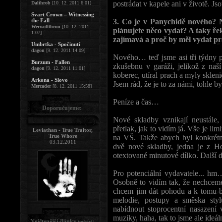
postrádat v kapele ani v životě. Jso
Dalihrob
[10. 12. 2011 6:01]
Svart Crown – Witnessing
the Fall
3. Co je v Panychidě nového? N
Werwolfthron
[10. 12. 2011
plánujete něco vydat? A taky ře
1:07]
zajímavá a proč by měl vydat pr
Umbrtka - Spočinutí
dagon
[9. 12. 2011 14:09]
Nového… teď jsme asi tři týdny p
Burzum - Fallen
zkušebnu v garáži, jelikož z naš
dagon
[9. 12. 2011 11:01]
koberec, utíral prach a myly skle
Arkona - Slovo
Jsem rád, že je to za námi, tohle by
Mercader
[8. 12. 2011 15:58]
Peníze a čas…
Doporučujeme:
Nové skladby vznikají neustále
přetlak, jak to vidím já. Vše je l
Leviathan - True Traitor,
True Whore
na VŠ. Takže abych byl konkrétn
03.12.2011
dvě nové skladby, jedna je z H
otextované minutové dílko. Další dv
Pro potenciální vydavatele... hm
Osobně to vidím tak, že nechceme
chcem jim dát pohodu a k tomu b
melodie, postupy a směska sty
nabídnout stoprocentní nasazení v
muziky, haha, tak to jsme ale ideá
Nejčtenější články
:
(měsíc)