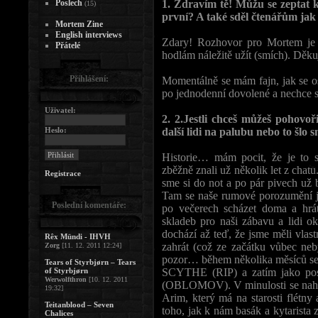
Poslech
1. Zdravím tě! Můžu se zeptat k
(15)
první? A také sděl čtenářům jak 
Mortem Zine
English interviews
Zdary! Rozhovor pro Mortem je m
Přátelé
hodlám náležitě užít (smích). Děku
Přihlášení:
Momentálně se mám fajn, jak se o
po jednodenní dovolené a nechce se
Uživatel:
2. 2.Jestli chceš můžeš pohovoři
Heslo:
další lidi na palubu nebo to šlo
Historie… mám pocit, že je to s
zběžně znali už několik let z chatu
Registrace
sme si do not a po pár pivech už
Tam se naše rumové porozumění je
Poslední komentáře:
po večerech scházet doma a hrá
skladeb pro naši zábavu a lidi ok
dochází až teď, že jsme měli vlast
Rêx Mündi - IHVH
zahrát (což ze začátku vůbec neb
Zorg
[11. 12. 2011 12:24]
pozor… během několika měsíců se 
Tears of Styrbjørn – Tears
of Styrbjørn
SCYTHE (RIP) a zatím jako posl
Werwolfthron
[10. 12. 2011
(OBLOMOV). V minulosti se nahrá
19:32]
Arim, který má na starosti flétny
Teitanblood – Seven
toho, jak k nám basák a kytarista 
Chalices