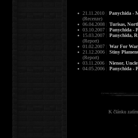
21.11.2010
|
Panychida - Mě
(Recenze)
06.04.2008
|
Turisas, Nort
03.10.2007
|
Panychida - 
15.03.2007
|
Panychida, Re
(Report)
01.02.2007
|
War For War,
21.12.2006
|
Stíny Plamenů
(Report)
03.11.2006
|
Nienor, Uncle
04.05.2006
|
Panychida - 
K článku zatím