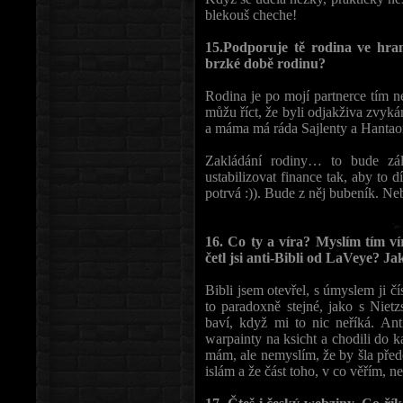
blekouš cheche!
15.Podporuje tě rodina ve hran
brzké době rodinu?
Rodina je po mojí partnerce tím n
můžu říct, že byli odjakživa zvykán
a máma má ráda Sajlenty a Hantao
Zakládání rodiny… to bude zál
ustabilizovat finance tak, aby to dí
potrvá :)). Bude z něj bubeník. Ne
16. Co ty a víra? Myslím tím vír
četl jsi anti-Bibli od LaVeye? J
Bibli jsem otevřel, s úmyslem ji čí
to paradoxně stejné, jako s Nie
baví, když mi to nic neříká. Ant
warpainty na ksicht a chodili do k
mám, ale nemyslím, že by šla předes
islám a že část toho, v co věřím, 