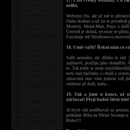
17. Čteš i český webziny. Co říká
nelíbí.
Webziny čtu, ale už mě to přestává
činím dodnes a už mi to prostředí 
Mortem, Metal-Man, Payo a další, 
Úroveň je dobrá, recenze se píšou,
Fascinuje mě Herdronova mravenčí
18. Umíš vařit? Řekni nám co rád 
Vařit neumím, ale dělám to rád :
zajímavé, použiju jako doladění. A
to. Tak tohle je moje nejoblíbenějš
není nad tlačenku s cibulí a octem
zdravotní stav vám jednou váš jí
odshora až dolů, haha…
19. Tak a jsme u konce, už m
zdržovat! Přeji hodně štěstí tobě
Já bych rád poděkoval za prostor,
potkáme třeba na Metal Swamp-u 
Rules!!!