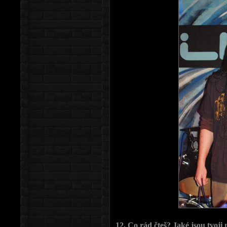
12. Co rád čteš? Jaké jsou tvoji