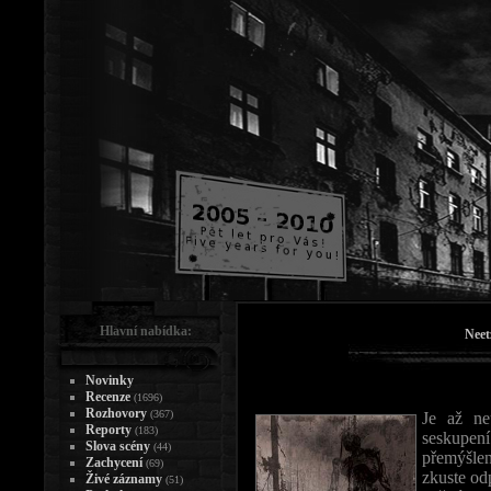
Hlavní nabídka:
Neet
Novinky
Recenze
(1696)
Rozhovory
(367)
Je až ne
Reporty
(183)
seskupení
Slova scény
(44)
přemýšlení
Zachycení
(69)
zkuste od
Živé záznamy
(51)