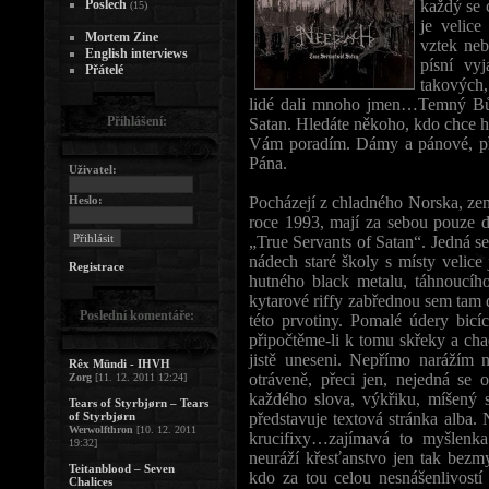
Poslech
každý se 
(15)
je velic
Mortem Zine
vztek neb
English interviews
písní vyj
Přátelé
takových,
lidé dali mnoho jmen…Temný Bůh
Přihlášení:
Satan. Hledáte někoho, kdo chce h
Vám poradím. Dámy a pánové, př
Pána.
Uživatel:
Heslo:
Pocházejí z chladného Norska, zem
roce 1993, mají za sebou pouze 
„True Servants of Satan“. Jedná s
nádech staré školy s místy velice
Registrace
hutného black metalu, táhnoucího 
kytarové riffy zabřednou sem tam 
Poslední komentáře:
této prvotiny. Pomalé údery bi
připočtěme-li k tomu skřeky a cha
jistě uneseni. Nepřímo narážím n
Rêx Mündi - IHVH
otráveně, přeci jen, nejedná se 
Zorg
[11. 12. 2011 12:24]
každého slova, výkřiku, míšený 
Tears of Styrbjørn – Tears
of Styrbjørn
představuje textová stránka alba.
Werwolfthron
[10. 12. 2011
krucifixy…zajímavá to myšlenka
19:32]
neuráží křesťanstvo jen tak bezmy
Teitanblood – Seven
kdo za tou celou nesnášenlivostí 
Chalices