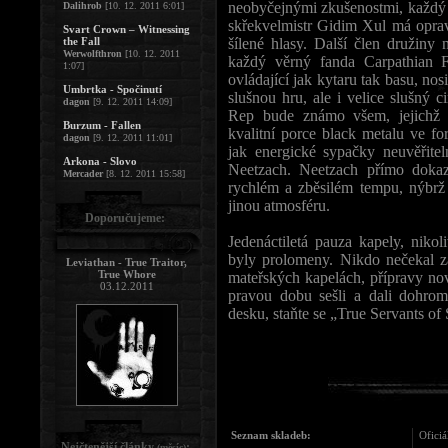
neobyčejnými zkušenostmi, každý 
Dalihrob
[10. 12. 2011 6:01]
skřekvelmistr Gidim Xul má opravd
Svart Crown – Witnessing
the Fall
šílené hlasy. Další člen družiny 
Werwolfthron
[10. 12. 2011
každý věrný fanda Carpathian F
1:07]
ovládající jak kytaru tak basu, n
Umbrtka - Spočinutí
slušnou hru, ale i velice slušný 
dagon
[9. 12. 2011 14:09]
Rep bude známo všem, jejichž 
Burzum - Fallen
kvalitní porce black metalu ve fo
dagon
[9. 12. 2011 11:01]
jak energické sypačky neuvěřite
Arkona - Slovo
Neetzach. Neetzach přímo dokaz
Mercader
[8. 12. 2011 15:58]
rychlém a zběsilém tempu, nýbrž 
jinou atmosféru.
Doporučujeme:
Jedenáctiletá pauza kapely, nik
byly prolomeny. Nikdo nečekal z
Leviathan - True Traitor,
True Whore
mateřských kapelách, přípravy nov
03.12.2011
pravou dobu sešli a dali dohrom
desku, staňte se „True Servants of 
Seznam skladeb:
Oficiá
Nejčtenější články
:
(měsíc)