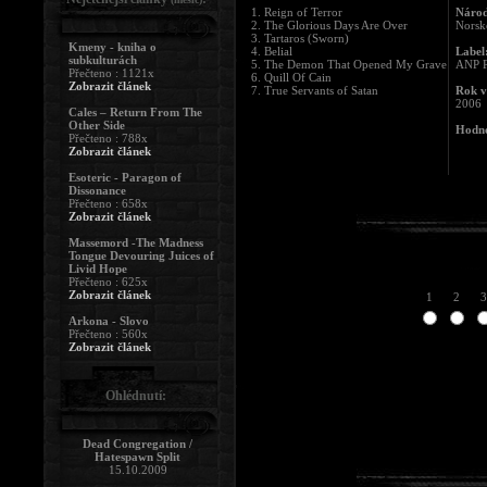
1. Reign of Terror
Národ
2. The Glorious Days Are Over
Norsk
3. Tartaros (Sworn)
Kmeny - kniha o
4. Belial
Label
subkulturách
5. The Demon That Opened My Grave
ANP R
Přečteno : 1121x
6. Quill Of Cain
Zobrazit článek
7. True Servants of Satan
Rok v
2006
Cales – Return From The
Other Side
Hodno
Přečteno : 788x
Zobrazit článek
Esoteric - Paragon of
Dissonance
Přečteno : 658x
Zobrazit článek
Massemord -The Madness
Tongue Devouring Juices of
Livid Hope
Přečteno : 625x
Zobrazit článek
1
2
3
Arkona - Slovo
Přečteno : 560x
Zobrazit článek
Ohlédnutí:
Dead Congregation /
Hatespawn Split
15.10.2009