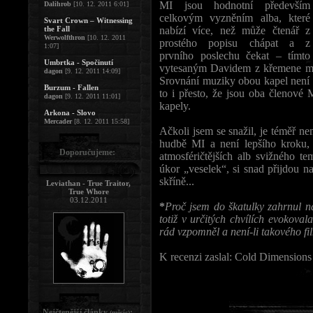
MI jsou hodnotní především
Dalihrob
[10. 12. 2011 6:01]
celkovým vyzněním alba, které
Svart Crown – Witnessing
the Fall
nabízí více, než může čtenář z
Werwolfthron
[10. 12. 2011
prostého popisu chápat a z
1:07]
prvního poslechu čekat – tímto
Umbrtka - Spočinutí
vytesaným Davidem z křemene mi 
dagon
[9. 12. 2011 14:09]
Srovnání muziky obou kapel není o
Burzum - Fallen
to i přesto, že jsou oba členové
dagon
[9. 12. 2011 11:01]
kapely.
Arkona - Slovo
Mercader
[8. 12. 2011 15:58]
Ačkoli jsem se snažil, je téměř ne
hudbě MI a není lepšího kroku,
Doporučujeme:
atmosféričtějších alb svižného 
úkor „veselek“, si snad přijdou n
skříně...
Leviathan - True Traitor,
True Whore
03.12.2011
*
Proč jsem do škatulky zahrnul n
totiž v určitých chvílích evokoval
rád vzpomněl a není-li takového fil
K recenzi zaslal: Cold Dimensions
Nejčtenější články
:
(měsíc)