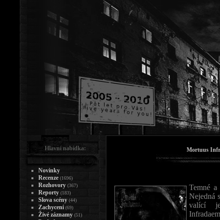
Hlavní nabídka:
Mortuus Infr
Novinky
Recenze
(1696)
Rozhovory
(367)
Temné a r
Reporty
(183)
Nejedná s
Slova scény
(44)
valící 
Zachycení
(69)
Infradaem
Živé záznamy
(51)