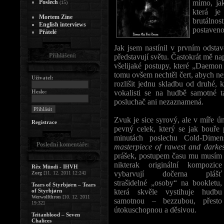
Poslech
mimo, jak
(15)
která je
Mortem Zine
brutálnos
English interviews
postaveno
Přátelé
Jak jsem nastínil v prvním odstav
Přihlášení:
představují světu. Častokrát mě na
všelijaké postupy, které „Daemon
tomu ovšem nechtěl čert, abych nez
Uživatel:
rozlišit jednu skladbu od druhé, 
Heslo:
vokalisti se na hudbě samotné ta
posluchač ani nezaznamená.
Zvuk je sice syrový, ale v míře ú
Registrace
pevný celek, který se jak bouře 
minutách poslechu Cold-Dime
Poslední komentáře:
masterpiece of rawest and darke
prášek, postupem času mu musím s
nikterak originální
kompozice
Rêx Mündi - IHVH
vybarvují dočerna plášť
Zorg
[11. 12. 2011 12:24]
strašidelné „osoby“ na bookletu,
Tears of Styrbjørn – Tears
of Styrbjørn
která skvěle vystihuje hudbu
Werwolfthron
[10. 12. 2011
samotnou – bezzubou, přesto
19:32]
útokuschopnou a děsivou.
Teitanblood – Seven
Chalices