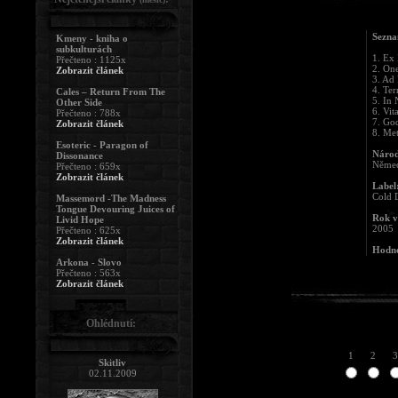
Sezna
Kmeny - kniha o
subkulturách
1. Ex 
Přečteno : 1125x
2. One
Zobrazit článek
3. Ad 
4. Ter
Cales – Return From The
5. In 
Other Side
6. Vi
Přečteno : 788x
7. Go
Zobrazit článek
8. Me
Esoteric - Paragon of
Národ
Dissonance
Něme
Přečteno : 659x
Zobrazit článek
Label
Cold 
Massemord -The Madness
Tongue Devouring Juices of
Rok v
Livid Hope
2005
Přečteno : 625x
Zobrazit článek
Hodno
Arkona - Slovo
Přečteno : 563x
Zobrazit článek
Ohlédnutí:
1
2
3
Skitliv
02.11.2009