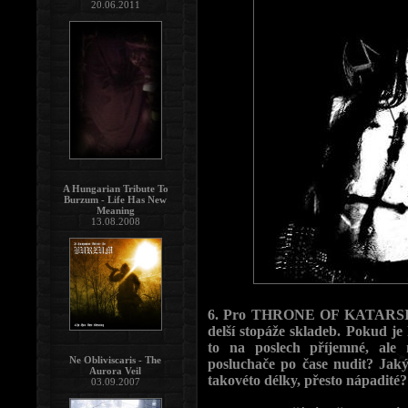
20.06.2011
A Hungarian Tribute To
Burzum - Life Has New
Meaning
13.08.2008
6. Pro THRONE OF KATARSIS je 
delší stopáže skladeb. Pokud je
to na poslech příjemné, ale 
Ne Obliviscaris - The
posluchače po čase nudit? Jak
Aurora Veil
takovéto délky, přesto nápadité
03.09.2007