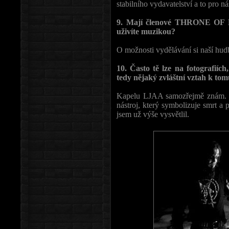
stabilního vydavatelství a to pro ná
9. Mají členové THRONE OF K
uživíte muzikou?
O možnosti vydělávání si naší hu
10. Často tě lze na fotografiíc
tedy nějaký zvláštní vztah k tomu
Kapelu LJAA samozřejmě znám. Co
nástroj, který symbolizuje smrt a
jsem už výše vysvětlil.