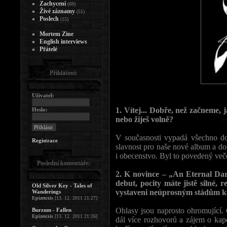
Zachycení
(69)
Živé záznamy
(51)
Poslech
(15)
Mortem Zine
English interviews
Přátelé
Přihlášení:
Uživatel:
1. Vítej... Dobře, než začneme, 
Heslo:
nebo žiješ volně?
V současnosti vypadá všechno do
Registrace
slavnost pro naše nové album a do
i obecenstvo. Byl to povedený več
Poslední komentáře:
2. K novince – „An Eternal Dar
debut, pocity máte jistě siln
Old Silver Key - Tales of
vystaveni neúprosným stádům kri
Wanderings
Epizeuxis
[13. 12. 2011 21:27]
Ohlasy jsou naprosto ohromující.
Burzum - Fallen
Epizeuxis
[13. 12. 2011 21:26]
dál více rozhovorů a zájem o kapelu