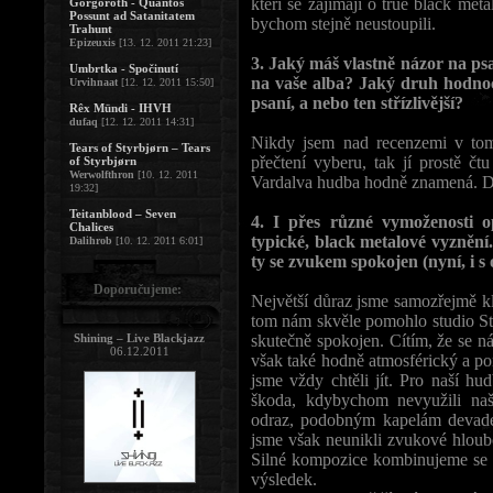
kteří se zajímají o true black meta
Gorgoroth - Quantos
Possunt ad Satanitatem
bychom stejně neustoupili.
Trahunt
Epizeuxis
[13. 12. 2011 21:23]
3. Jaký máš vlastně názor na psan
Umbrtka - Spočinutí
na vaše alba? Jaký druh hodnoce
Urvihnaat
[12. 12. 2011 15:50]
psaní, a nebo ten střízlivější?
Rêx Mündi - IHVH
dufaq
[12. 12. 2011 14:31]
Nikdy jsem nad recenzemi v tom
Tears of Styrbjørn – Tears
přečtení vyberu, tak jí prostě 
of Styrbjørn
Werwolfthron
[10. 12. 2011
Vardalva hudba hodně znamená. Děl
19:32]
Teitanblood – Seven
4. I přes různé vymoženosti o
Chalices
typické, black metalové vyznění. Z
Dalihrob
[10. 12. 2011 6:01]
ty se zvukem spokojen (nyní, i s
Doporučujeme:
Největší důraz jsme samozřejmě kl
tom nám skvěle pomohlo studio S
Shining – Live Blackjazz
skutečně spokojen. Cítím, že se ná
06.12.2011
však také hodně atmosférický a po
jsme vždy chtěli jít. Pro naší hu
škoda, kdybychom nevyužili naš
odraz, podobným kapelám devades
jsme však neunikli zvukové hloubc
Silné kompozice kombinujeme se 
výsledek.