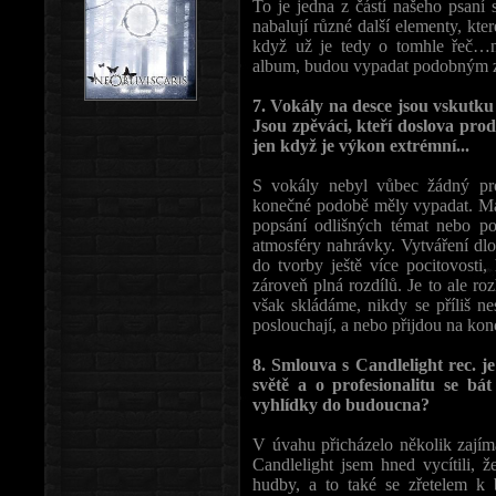
To je jedna z částí našeho psaní 
nabalují různé další elementy, kt
když už je tedy o tomhle řeč…na
album, budou vypadat podobným z
7. Vokály na desce jsou vskutku
Jsou zpěváci, kteří doslova prod
jen když je výkon extrémní...
S vokály nebyl vůbec žádný pr
konečné podobě měly vypadat. Má
popsání odlišných témat nebo po
atmosféry nahrávky. Vytváření d
do tvorby ještě více pocitovosti,
zároveň plná rozdílů. Je to ale ro
však skládáme, nikdy se příliš ne
poslouchají, a nebo přijdou na konc
8. Smlouva s Candlelight rec. je
světě a o profesionalitu se bá
vyhlídky do budoucna?
V úvahu přicházelo několik zajím
Candlelight jsem hned vycítili, ž
hudby, a to také se zřetelem k 