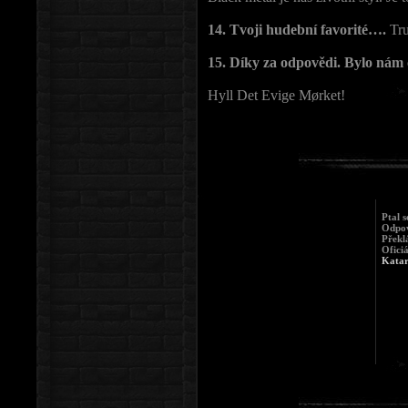
14. Tvoji hudební favorité….
Tr
15. Díky za odpovědi. Bylo nám
Hyll Det Evige Mørket!
Ptal s
Odpov
Překl
Ofici
Katar