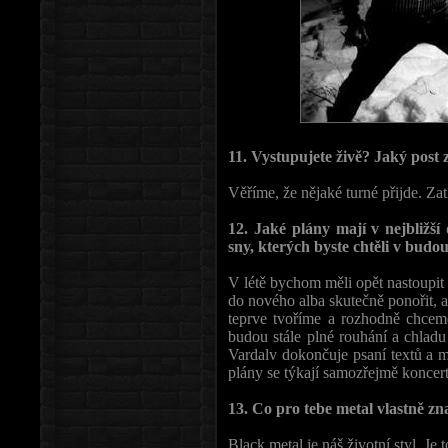
11. Vystupujete živě? Jaký post 
Věříme, že nějaké turné přijde. Za
12. Jaké plány mají v nejbližší
sny, kterých byste chtěli v bu
V létě bychom měli opět nastoupit
do nového alba skutečně ponořit, 
teprve tvoříme a rozhodně chceme
budou stále plné rouhání a chladu
Vardalv dokončuje psaní textů a mu
plány se týkají samozřejmě koncertů
13. Co pro tebe metal vlastně z
Black metal je náš životní styl. Je