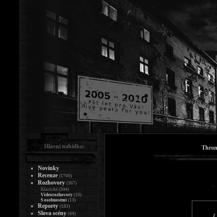
Hlavní nabídka:
Thron
Novinky
Recenze
(1700)
Rozhovory
(367)
(344)
Klasické
(10)
Videorozhovory
(13)
S osobnostmi
Reporty
(183)
Slova scény
(44)