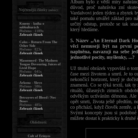
Album bylo z větší míry nahráno
důvod, proč nahrávka zní skute
Nejčtenější články
:
(měsíc)
Vardalvovi jeden týden a zbytek b
také pomalu utvářel základ pro 
určitý odstup, protože se tak sna
Kmeny - kniha o
subkulturách
který hledáme.
Přečteno : 1189x
Zobrazit článek
5. Název „An Eternal Dark Hor
Cales – Return From The
věci nemusejí být na první 
Other Side
Přečteno : 823x
naplněna, navazují na sebe jed
Zobrazit článek
jednotlivé pocity, myšlenky, ...?
Massemord -The Madness
Tongue Devouring Juices of
Už titulní obrázek vypovídá o tom
Livid Hope
Přečteno : 641x
čase mezi životem a smrtí. Je to c
Zobrazit článek
nekončící horizont, který je doči
Arkona - Slovo
znamená. Co se týká textů, tak ty z
Přečteno : 586x
rituálů, úžasných zimních obdo
Zobrazit článek
odvěkým uctíváním démona. Ale t
Betrayers of Blood / Noc
opět smrti, života ještě předtím, 
Besov
Přečteno : 485x
co přichází, když člověk zemře, a 
Zobrazit článek
Svými koncepty jsou si podobné d
můžete dostat k prakticky k druhé 
Ohlédnutí:
Cult of Erinyes