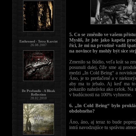
5. Co se změnilo ve vašem přístu
Myslíš, že jste jako kapela p
Enthroned - Tetra Karcist
říci, že mi na prvotině vadil špa
26.08.2007
na novince by mohly být sice stej
Zmenilo sa štúdio, veľa krát sa zm
posunuli dalej, čiže sme aj produ
medzi „In Cold Being“ a novinkou 
Áno, je to pretlačené a v niektor
aby ma to jebalo. Aj keď ma to 
pokazilo nahrávku ako celok. Na 
De Profundis - A Bleak
v budúcnosti na 100% vyhneme.
Reflection
28.02.2010
6. „In Cold Being“ bylo prokl
obdobného?
Áno, áno, aj teraz to bude popre
intrá navodzujúce tu správnu atmos