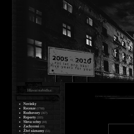
Hlavní nabídka:
Novinky
Recenze
(1700)
Rozhovory
(367)
Reporty
(183)
Slova scény
(44)
Zachycení
(69)
Živé záznamy
(51)