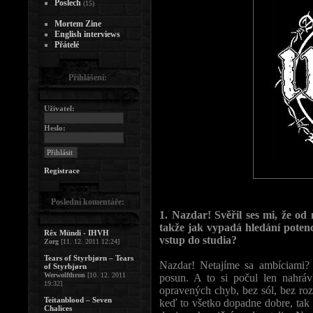
Poslech
(15)
Mortem Zine
English interviews
Přátelé
Přihlášení:
Uživatel:
Heslo:
Registrace
Poslední komentáře:
1. Nazdar! Svěřil ses mi, že od
takže jak vypadá hledání potenc
Rêx Mündi - IHVH
vstup do studia?
Zorg
[11. 12. 2011 12:24]
Tears of Styrbjørn – Tears
Nazdar! Netajíme sa ambíciami?
of Styrbjørn
Werwolfthron
[10. 12. 2011
posun. A to si počul len nahráv
19:32]
opravených chyb, bez sól, bez ro
Teitanblood – Seven
keď to všetko dopadne dobre, tak 
Chalices