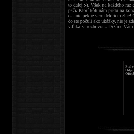
to dalej :-). Však na každého raz
páči. Ktorí kôli nám prídu na konc
ostante pekne verní Mortem zine! 
čo ste počuli ako ukážky, nie je 
vďaka za rozhovor... Držíme Vám 
Ptal s
Odpov
Ofici