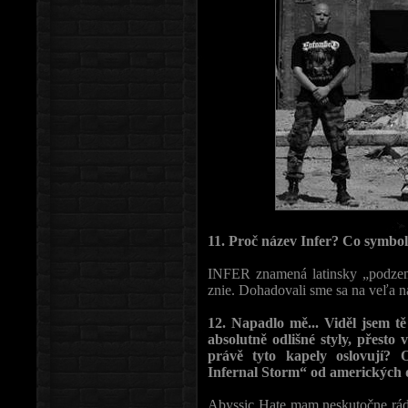
11. Proč název Infer? Co symbo
INFER znamená latinsky „podzemn
znie. Dohadovali sme sa na veľa ná
12. Napadlo mě... Viděl jsem tě
absolutně odlišné styly, přesto 
právě tyto kapely oslovují?
Infernal Storm“ od amerických d
Abyssic Hate mam neskutočne rád