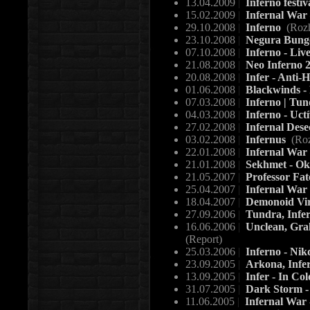
13.04.2009
|
Inferno festiv
15.02.2009
|
Infernal War
29.10.2008
|
Inferno
(Roz
23.10.2008
|
Negura Bunget
07.10.2008
|
Inferno - Liv
21.08.2008
|
Neo Inferno 2
20.08.2008
|
Infer - Anti
01.06.2008
|
Blackwinds - 
07.03.2008
|
Inferno | Tund
04.03.2008
|
Inferno - Uct
27.02.2008
|
Infernal Dese
03.02.2008
|
Infernus
(Roz
22.01.2008
|
Infernal War
21.01.2008
|
Sekhmet - Ok
21.05.2007
|
Professor Fat
25.04.2007
|
Infernal War 
18.04.2007
|
Demonoid Virt
27.09.2006
|
Tundra, Infer
16.06.2006
|
Unclean, Gral
(Report)
25.03.2006
|
Inferno - Ni
23.09.2005
|
Arkona, Infer
13.09.2005
|
Infer - In Co
31.07.2005
|
Dark Storm -
11.06.2005
|
Infernal War 