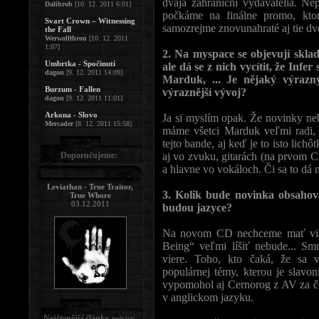
dvaja zahraniční vydavatelia. Ne
Dalihrob
[10. 12. 2011 6:01]
počkáme na finálne promo, kt
Svart Crown – Witnessing
samozrejme znovunahraté aj tie dve
the Fall
Werwolfthron
[10. 12. 2011
1:07]
2. Na myspace se objevují sklad
Umbrtka - Spočinutí
ale dá se z nich vycítit, že Inf
dagon
[9. 12. 2011 14:09]
Marduk, ... Je nějaký výrazn
Burzum - Fallen
výraznější vývoj?
dagon
[9. 12. 2011 11:01]
Arkona - Slovo
Ja si myslím opak. Že novinky n
Mercader
[8. 12. 2011 15:58]
máme všetci Marduk veľmi radi, 
tejto bande, aj keď je to isto lichôt
Doporučujeme:
aj vo zvuku, gitarách (na prvom CD
a hlavne vo vokáloch. Či sa to dá
Leviathan - True Traitor,
3. Kolik bude novinka obsahov
True Whore
03.12.2011
budou jazyce?
Na novom CD nechceme mať viac
Being“ veľmi líšiť nebude... Sm
viere. Toho, kto čaká, že sa
populárnej témy, kterou je slavo
vypomohol aj Cernorog z AV za č
v anglickom jazyku.
Nejčtenější články
:
(měsíc)