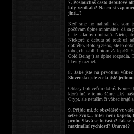
7. Posloucháš často debutové a
kdy vznikalo? Na co si vzpome
jiné...?
Keď sme ho nahrali, tak som t
počúvam úplne minimálne, dá sa po
ti tie skladby obohrajú. Nieto, 
Niektoré z debutu sú totiž už tak
dobrého. Bolo aj zlého, ale to dobre
toho, chlastali. Potom však prišli 
Cold Being“) sa úplne rozpadla. T
hlavný rozdiel.
8. Jaké jste na prvotinu vůbe
Slovensku jste zcela jistě jedinou
Ohlasy boli veľmi dobré. Koniec k
ktorá hrá v tomto žánre taký ná
Crypt, ale netuším či vôbec hrajú 
9. Přijde mi, že obzvláště ve v
selže zvuk... Infer není kapela,
proto. Stává se to často? Jak s
maximální rychlosti? Únavné?