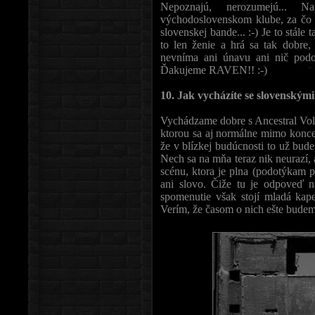
Nepoznajú, nerozumejú...
východoslovenskom klube, za č
slovenskej bande... :-) Je to stále
to len ženie a hrá sa tak dobre,
nevníma ani únavu ani nič pod
Ďakujeme RAVEN!! :-)
10. Jak vycházíte se slovenskými
Vychádzame dobre s Ancestral Volkh
ktorou sa aj normálne mimo koncer
že v blízkej budúcnosti to už bud
Nech sa na mňa teraz nik neurazí,
scénu, ktora je plna (podotýkam 
ani slovo. Čiže tu je odpoveď n
spomenutie však stojí mladá kap
Verím, že časom o nich ešte bude