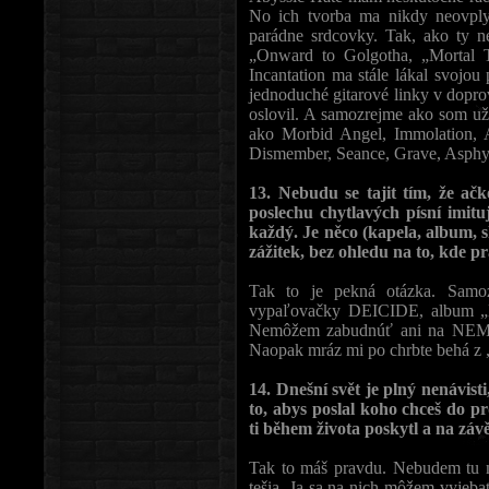
No ich tvorba ma nikdy neovpl
parádne srdcovky. Tak, ako ty n
„Onward to Golgotha, „Mortal T
Incantation ma stále lákal svojo
jednoduché gitarové linky v dopr
oslovil. A samozrejme ako som už 
ako Morbid Angel, Immolation, 
Dismember, Seance, Grave, Asphy
13. Nebudu se tajit tím, že ač
poslechu chytlavých písní imit
každý. Je něco (kapela, album, s
zážitek, bez ohledu na to, kde pr
Tak to je pekná otázka. Samo
vypaľovačky DEICIDE, album „Le
Nemôžem zabudnúť ani na NEMBR
Naopak mráz mi po chrbte behá z
14. Dnešní svět je plný nenávisti
to, abys poslal koho chceš do 
ti během života poskytl a na zá
Tak to máš pravdu. Nebudem tu n
tešia. Ja sa na nich môžem vyjebať