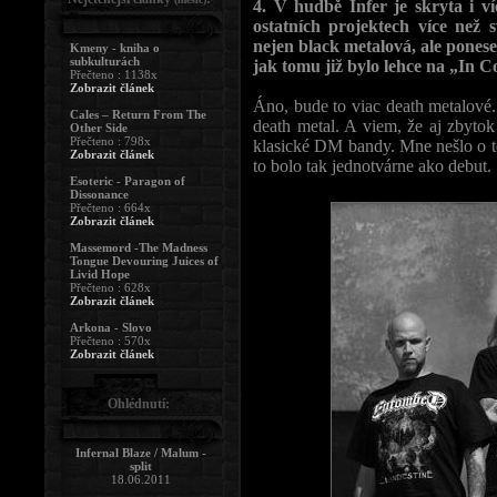
4. V hudbě Infer je skryta i ví
ostatních projektech více než
nejen black metalová, ale ponese
Kmeny - kniha o
subkulturách
jak tomu již bylo lehce na „In 
Přečteno : 1138x
Zobrazit článek
Áno, bude to viac death metalov
Cales – Return From The
death metal. A viem, že aj zbyto
Other Side
Přečteno : 798x
klasické DM bandy. Mne nešlo o t
Zobrazit článek
to bolo tak jednotvárne ako debut.
Esoteric - Paragon of
Dissonance
Přečteno : 664x
Zobrazit článek
Massemord -The Madness
Tongue Devouring Juices of
Livid Hope
Přečteno : 628x
Zobrazit článek
Arkona - Slovo
Přečteno : 570x
Zobrazit článek
Ohlédnutí:
Infernal Blaze / Malum -
split
18.06.2011