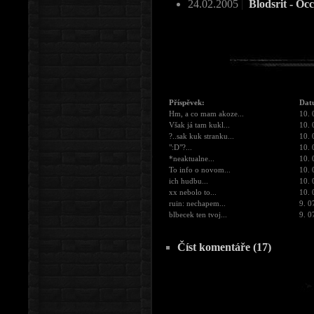
24.02.2005
|
Blodsrit - Oc
Příspěvek:
Dat
Hm, a co mam akoze...
10. 
Však já tam kukl...
10. 
?..sak kuk stranku...
10. 
":D"?...
10. 
*neaktualne...
10. 
To info o novom...
10. 
ich hudbu...
10. 
xx nebolo to...
10. 
ruin: nechapem...
9. 0
blbecek ten tvoj...
9. 0
Číst komentáře (17)