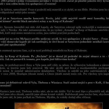
 2003 přinesl i jednu významnou novinku v tvém životě. Začal jsi působit jakožto živý kytar
oli v tom celém hrála tvá spolupráce s Frostem?
že úplnou, samozřejmě. Frost si poslechl můj materiál a co slyšel, se mu líbilo. Předtím jsem ho 
ravděpodobně nebýt jeho nestalo.
il jsi se Satyricon mnoho koncertů. Pověz, jaký vidíš největší rozdíl mezi fanoušky, kt
ní kámen“ norské black metalové scény a na Keep of Kalessin?
íct. Spoustu fanoušků má rádo obě kapely, ale Satyricon oslovují spíše rockovější a mainstre
 tady v Norsku. Ale také zaznamenávám, že po vydání „Armada“ se Keep of Kalessin otevřelo
lidí, kteří stojí mimo metalovou scénu, jsou našimi pravými posluchači.
méně jsi na svém MySpace profilu nedávno uvedl, že tvá spolupráce s dvojicí Satyr – Frost 
 vůči domovské kapele již tak zatěžující, že živé hraní se Satyricon jednoduše nestíháš časo
utí jiné opodstatnění?
n znamená spoustu času, a já se nyní potřebuji soustředit na Keep of Kalessin.
tky ke Keep of Kalessin. Po „Reclaim“ jsi se dostal již podruhé do stejné situace a to –
áčů. Jak ses postavil k tomuto, pro kapelu jistě klíčovému kroku?
sem, že potřebuji nové členy a Vyla jsem měl vždy za sebou. Je výborným bubeníkem a zár
kem, se kterým jsem kdy pracoval. Má také skvělý styl hraní a muzikantského pochopení
ů nemá. Je neméně talentovaným skladatelem. Všechno to uslyšíš na jeho nadcházejících 
n v roce 2008, Headspin (thrash metal) a Chton (death metal) tento rok. Pro všechny tyto kapel
onec jsi definitivně oslovil Vyla, Thebona a Wizziaca. Staří známí stojící o post v KoK, či hu
 neznámí?
Wizziaca jsem znal, Thebona trošku také, ale ne tak dobře. Vyl ho znal lépe a přesvědčil mě, a
 Než jsme něco zkusili, natočili jsme album kromě vokálů. Potřebovali jsme trochu času, abychom
le jsem rád, že jsme počkali na Thebona. Myslím, že vokály dodají albu věčnost.