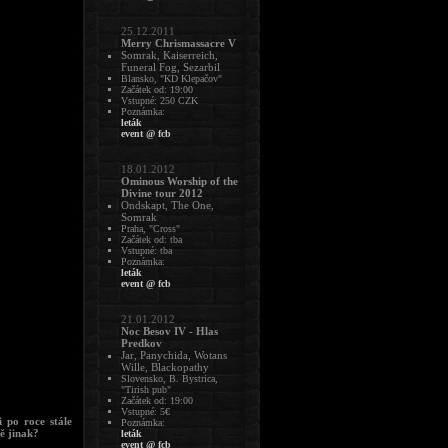
25.12.2011
Merry Chrismassacre V
Somrak, Kaiserreich,
Funeral Fog, Sezarbil
Blansko, "KD Klepačov"
Začátek od: 19:00
Vstupné: 250 CZK
Poznámka:
leták
event @ fcb
18.01.2012
Ominous Worship of the
Divine tour 2012
Ondskapt, The One,
Somrak
Praha, "Cross"
Začátek od: tba
Vstupné: tba
Poznámka:
leták
event @ fcb
21.01.2012
Noc Besov IV - Hlas
Predkov
Jar, Panychida, Wotans
Wille, Blackopathy
Slovensko, B. Bystrica,
"Tirish pub"
Začátek od: 19:00
Vstupné: 5€
 po roce stále
Poznámka:
tě jinak?
leták
event @ fcb