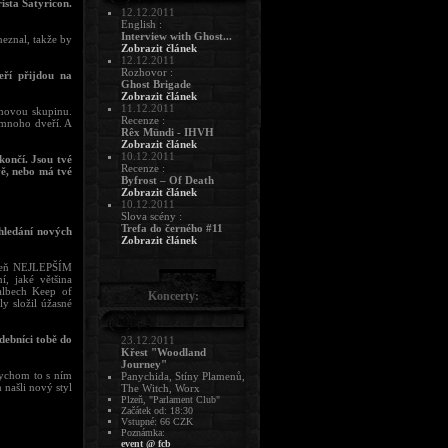
ista Satyricon.
12.12.2011
English :
Interview with Ghost...
neznal, takže by
Zobrazit článek
12.12.2011
Rozhovor :
eří přijdou na
Ghost Brigade
Zobrazit článek
11.12.2011
amovou skupinu.
Recenze :
 mnoho dveří. A
Rêx Mündi - IHVH
Zobrazit článek
10.12.2011
končí. Jsou tvé
Recenze :
vě, nebo má tvé
Byfrost – Of Death
Zobrazit článek
10.12.2011
Slova scény :
Trefa do černého #11
 hledání nových
Zobrazit článek
oveň NEJLEPŠÍM
, jaké většina
albech Keep of
Koncerty:
y složil úžasné
debníci tobě do
23.12.2011
Křest "Woodland
Journey"
bychom to s ním
Panychida, Stíny Plamenů,
 našli nový styl
The Witch, Worx
Plzeň, "Parlament Club"
Začátek od: 18:30
Vstupné: 66 CZK
Poznámka:
event @ fcb