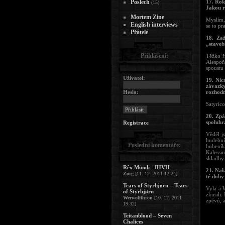
Poslech
17. Rok
(15)
Jakou r
Mortem Zine
Myslím, 
English interviews
se to p
Přátelé
18. Zaž
„staveb
Přihlášení:
Těžko ř
Alespoň
spoustu 
Uživatel:
19. Nic
závazky
Heslo:
rozhodn
Satyrico
20. Zpá
spoluhr
Registrace
Věděl j
hudební
Poslední komentáře:
bubeník
Kalessi
skladby.
Rêx Mündi - IHVH
21. Nak
Zorg
[11. 12. 2011 12:24]
té doby
Tears of Styrbjørn – Tears
Vyla a 
of Styrbjørn
zkusili.
Werwolfthron
[10. 12. 2011
zpěvů, a
19:32]
Teitanblood – Seven
Chalices