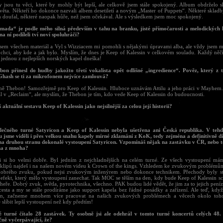
 jsou tu věci, které by mohly být lepší, ale celkově jsem stále spokojený. Album obdrželo s
světa. Někteří ho dokonce nazvali albem desetiletí a novým „Master of Puppets“. Některé skladb
m doufal, některé naopak hůře, než jsem očekával. Ale s výsledkem jsem moc spokojený.
mada“ je podle mého silná především v tahu na branku, jisté přímočarosti a melodických 
 na ní podíleli tví noví spoluhráči?
jsem všechen materiál a Vyl s Wizziacem mi pomohli s nějakými úpravami alba, ale vždy jsem mě
 chci, aby kde a jak bylo. Myslím, že dnes je Keep of Kalessin v celkovém souladu. Každý něčí
 jednou z nejlepších norských kapel dneška!
bon přinesl do hudby jakožto třetí vokalista opět odlišné „ingredience“. Pověz, který z 
 Ghash se ti za mikrofonem nejvíce zamlouvá?
ě Thebon! Samozřejmě pro Keep of Kalessin. Hluboce uznávám Attilu a jeho práci v Mayhem. L
al v „Reclaim“, ale myslím, že Thebon je tím, kdo vede Keep of Kalessin do budoucnosti.
š aktuální sestavu Keep of Kalessin jako nejsilnější za celou její historii?
lečného turné Satyricon a Keep of Kalessin nebyla ušetřena ani Česká republika. V te
 jsme viděli i přes velkou snahu kapely mírné zklamání z KoK, tedy zejména a definitivně 
na druhou stranu dokonalé vystoupení Satyricon. Vzpomínáš nějak na zastávku v ČR, nebo t
na z mnoha?
i si ho velmi dobře. Byl jedním z nejchladnějších na celém turné. Ze všech vystoupení má
 klipů najdeš i na našem novém videu k Crown of the kings. Vzhledem ke zvukovým problémům 
 dobrého zvuku, pokud nejsi zvukovým inženýrem nebo dokonce technikem. Přechody byly str
 efekt, který mělo vystoupení zanechat. Tak MOC se těším na den, kdy bude Keep of Kalessin sc
heře. Dobrý zvuk, světla, pyrotechnika, všechno. PAK budou lidé vědět, že jim za to jejich peníze 
cesta a my se stále prodíráme jako support kapela bez řádné posádky a zařízení. Ale teď, když
on, začneme mnohem více pracovat na našich zvukových problémech a věcech okolo toh
slíbit lepší vystoupení než kdy předtím!
é turné čítalo 28 zastávek. Ty osobně jsi ale odehrál v tomto turné koncertů celých 48.
čně vyčerpávající, že?