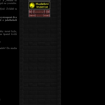
s“ a „Wealth of
ipů na youtube.
ýně. Zvláště ta
 vystoupení dva
ž z jakéhokoli
aby turné bylo,
se špatně kvůli
?
ladeb! Do studia
l