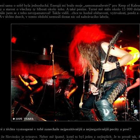
ení sama o sobě byla jednoduchá. Energii mi bralo moje „samomanažerství“ pro Keep of Kalessi
y a starost o všechny ty blbosti okolo toho. A také peníze. Turné mě stálo okolo 15 000 dola
Stále jsem se z toho nevzpamatoval! Takže vidíš…chce to hodně obětavosti, vytrvalosti, peněz a
A v těchto dnech, v tomto období nemusíš dostat nic od nahrávacího labelu.
ré z těchto vystoupené v tobě zanechalo nejpozitivnější a nejnegativnější pocity a proč?
že Slovinsko je svinstvo. Neber mě špatně, kotel tu byl jeden z nejlepších. Je to prostě tak, 