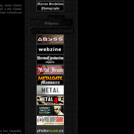
n, moje vlastní
rů z mé vlastní
 času vybudovat
Podpora:
že bez vlastního