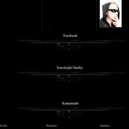
Facebook
Související članky
Komentáře
pěvek:
Datum:
Jméno: