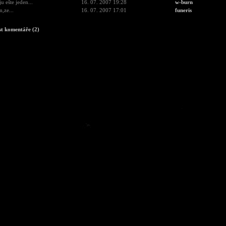
u ešte jeden...
16. 07. 2007 19:28
w-burn
,ze...
16. 07. 2007 17:01
funeris
st komentáře (2)