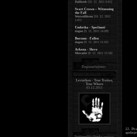
Dalihrob
[10. 12. 2011 6:01]
Svart Crown – Witnessing
the Fall
Werwolfthron
[10. 12. 2011
1:07]
Umbrtka - Spočinutí
dagon
[9. 12. 2011 14:09]
Burzum - Fallen
dagon
[9. 12. 2011 11:01]
Arkona - Slovo
Mercader
[8. 12. 2011 15:58]
Doporučujeme:
Leviathan - True Traitor,
True Whore
03.12.2011
22. Dva
spokoje
Nejčtenější články
:
(měsíc)