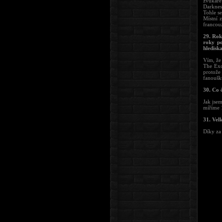
zvukaře
Darknes
Tohle se
Místní 
francouz
29. Rok
roky po
hlediska
Vím, že
The Exc
protože
fanouš
30. Co 
Jak jsem
míříme 
31. Vel
Díky za