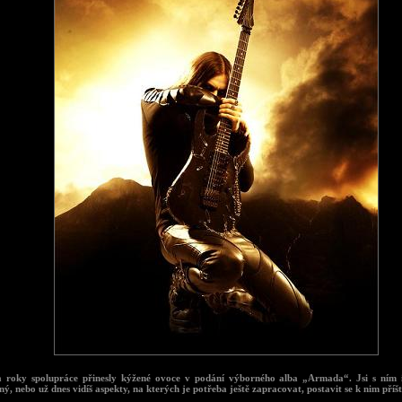
 roky spolupráce přinesly kýžené ovoce v podání výborného alba „Armada“. Jsi s ním i
ný, nebo už dnes vidíš aspekty, na kterých je potřeba ještě zapracovat, postavit se k nim příš