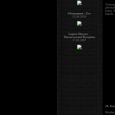
Vystoup
přechod
kapsy. 
Ufomammut - Eve
kapelu. 
12.06.2010
Legion Obscure -
Thorncrowned Deception
17.01.2007
28. Kte
Myslím, 