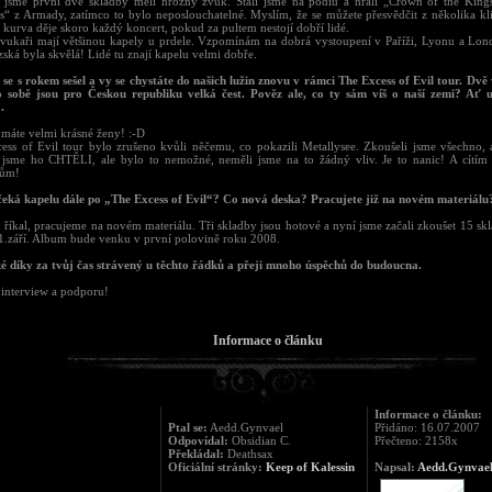
 jsme první dvě skladby měli hrozný zvuk. Stáli jsme na podiu a hráli „Crown of the King
s“ z Armady, zatímco to bylo neposlouchatelné. Myslím, že se můžete přesvědčit z několika kl
 kurva děje skoro každý koncert, pokud za pultem nestojí dobří lidé.
zvukaři mají většinou kapely u prdele. Vzpomínám na dobrá vystoupení v Paříži, Lyonu a Lond
ská byla skvělá! Lidé tu znají kapelu velmi dobře.
 se s rokem sešel a vy se chystáte do našich lužin znovu v rámci The Excess of Evil tour. Dvě
 sobě jsou pro Českou republiku velká čest. Pověz ale, co ty sám víš o naší zemi? Ať u
.
 máte velmi krásné ženy! :-D
ess of Evil tour bylo zrušeno kvůli něčemu, co pokazili Metallysee. Zkoušeli jsme všechno, 
 jsme ho CHTĚLI, ale bylo to nemožné, neměli jsme na to žádný vliv. Je to nanic! A cítím 
kům!
čeká kapelu dále po „The Excess of Evil“? Co nová deska? Pracujete již na novém materiálu
 říkal, pracujeme na novém materiálu. Tři skladby jsou hotové a nyní jsme začali zkoušet 15 sk
1.září. Album bude venku v první polovině roku 2008.
ké díky za tvůj čas strávený u těchto řádků a přeji mnoho úspěchů do budoucna.
 interview a podporu!
Informace o článku
Informace o článku:
Ptal se:
Aedd.Gynvael
Přidáno: 16.07.2007
Odpovídal:
Obsidian C.
Přečteno: 2158x
Překládal:
Deathsax
Oficiální stránky:
Keep of Kalessin
Napsal:
Aedd.Gynvae