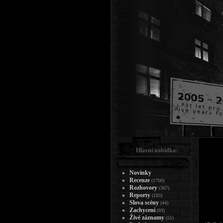
Hlavní nabídka:
Novinky
Recenze
(1700)
Rozhovory
(367)
Reporty
(183)
Slova scény
(44)
Zachycení
(69)
Živé záznamy
(51)