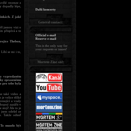
kvělé recenze z
y dopadly lépe,
Další koncerty
linkách. Z jaké
General contact:
l jasnou vizi o
m přispívá a to
Official e-mail
Reserve e-mail
trojice Thebon,
This is the only way for
your requests or issues!
íbí se mi i to,
Mortem Zine sítě:
hdy vyprodaném
díky zprasenému
o pro tebe byla
me také video a
je velice těžké
esující a vzaly
hopný zazářit v
stojí! Ale to je
 jsem odešel ze
o. Takže odteď
 To muselo být