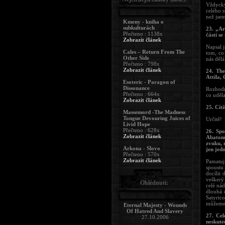
Vždycky
celého 
než jse
Kmeny - kniha o
subkulturách
23. „Ar
Přečteno : 1138x
části se
Zobrazit článek
Napsal 
Cales – Return From The
tom, co
Other Side
nás dělá
Přečteno : 798x
Zobrazit článek
24. The
Attila,
Esoteric - Paragon of
Dissonance
Rozhodn
Přečteno : 664x
co uděl
Zobrazit článek
25. Cítí
Massemord -The Madness
Tongue Devouring Juices of
Určitě!
Livid Hope
Přečteno : 628x
26. Spo
Zobrazit článek
Abatonu
zvuku, 
Arkona - Slovo
jen jed
Přečteno : 570x
Zobrazit článek
Pamatuj
spoustu
docílit
veškerý
Ohlédnutí:
celé nád
dlouhá 
Satyric
můžeme 
Eternal Majesty - Wounds
Of Hatred And Slavery
27. Cel
27.10.2006
neskute