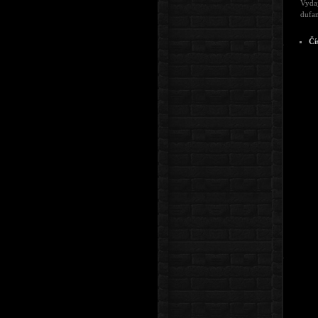
Vydaj
dufam
Čí