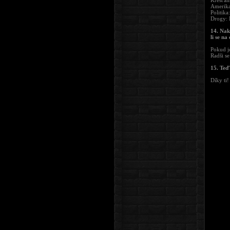
Křesťans
Amerika:
Politika
Drogy: H
14. Nak
li se na
Pokud j
Radši se
15. Teď 
Díky ti