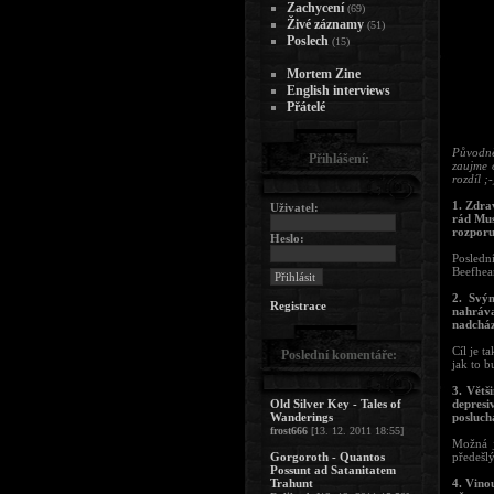
Zachycení
(69)
Živé záznamy
(51)
Poslech
(15)
Mortem Zine
English interviews
Přátelé
Původně
Přihlášení:
zaujme 
rozdíl ;-
1. Zdra
Uživatel:
rád Mus
rozporu
Heslo:
Posledn
Beefhea
2. Svý
Registrace
nahráva
nadcház
Cíl je 
Poslední komentáře:
jak to 
3. Větš
Old Silver Key - Tales of
depresi
Wanderings
posluch
frost666
[13. 12. 2011 18:55]
Možná j
Gorgoroth - Quantos
předešlý
Possunt ad Satanitatem
Trahunt
4. Vinou