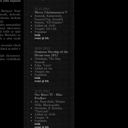
 k jeho napsání
25.12.2011
 Närmare Total
Merry Chrismassacre V
rodě, dobrotě,
Somrak, Kaiserreich,
dodením útokem
Funeral Fog, Sezarbil
ji.
Blansko, "KD Klepačov"
jako samojediná
Začátek od: 19:00
mojí takzvanou
Vstupné: 250 CZK
i tohle se také
Poznámka:
aka Mörkkh) ze
leták
ych o něm mohl
event @ fcb
é srovnání všech
18.01.2012
 která se mění v
Ominous Worship of the
Divine tour 2012
jak zkousnout.
Ondskapt, The One,
 jsou výsledkem
Somrak
Praha, "Cross"
Začátek od: tba
Vstupné: tba
Poznámka:
leták
event @ fcb
21.01.2012
Noc Besov IV - Hlas
Predkov
Jar, Panychida, Wotans
Wille, Blackopathy
Slovensko, B. Bystrica,
"Tirish pub"
Začátek od: 19:00
Vstupné: 5€
Poznámka:
leták
event @ fcb