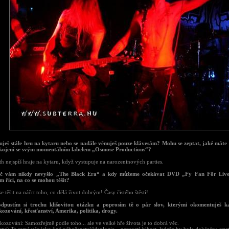
tuješ stále hru na kytaru nebo se nadále věnuješ pouze klávesám? Mohu se zeptat, jaké máte
okojeni se svým momentálním labelem „Osmose Productions“?
h nejspíš hraje na kytaru, když vystupuje na narozeninových parties.
oč vám nikdy nevyšlo „The Black Era“ a kdy můžeme očekávat DVD „Fy Fan För Live
m říci, na co se mohou těšit?
 těšit na náčrt toho, co dělá život dobrým! Časy čistého štěstí!
dpustím si trochu klišovitou otázku a poprosím tě o pár slov, kterými okomentuješ 
kozování, křesťanství, Amerika, politika, drogy.
ozování: Samozřejmě podle toho... ale ve velké hře života je to dobrá věc.