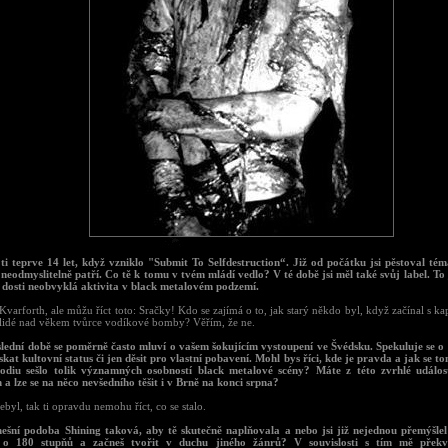
 ti teprve 14 let, když vzniklo "Submit To Selfdestruction“. Již od počátku jsi pěstoval tém
 neodmyslitelně patří. Co tě k tomu v tvém mládí vedlo? V té době jsi měl také svůj label. To 
 dosti neobvyklá aktivita v black metalovém podzemí.
varforth, ale můžu říct toto: Sračky! Kdo se zajímá o to, jak starý někdo byl, když začínal s 
 lidé nad věkem tvůrce vodíkové bomby? Věřím, že ne.
slední době se poměrně často mluví o vašem šokujícím vystoupení ve Švédsku. Spekuluje se o t
ískat kultovní status či jen děsit pro vlastní pobavení. Mohl bys říci, kde je pravda a jak se t
odiu sešlo tolik významných osobností black metalové scény? Máte z této zvrhlé událost
 a lze se na něco nevšedního těšit i v Brně na konci srpna?
ebyl, tak ti opravdu nemohu říct, co se stalo.
nešní podoba Shining taková, aby tě skutečně naplňovala a nebo jsi již nejednou přemýšlel
š o 180 stupňů a začneš tvořit v duchu jiného žánrů? V souvislosti s tím mě překv