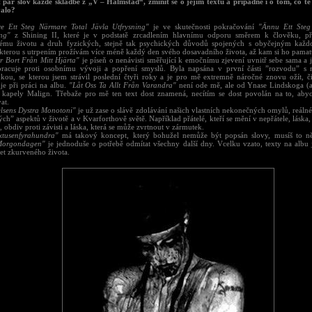
 pár slov každé skladbě z „V – Halmstad“, zmínit se o jejím textu a případně i o tom, co tě
valo?
are Ett Steg Närmare Total Jävla Utfrysning"
je ve skutečnosti pokračování
"Ännu Ett Steg
ing"
z Shining II, které je v podstatě zrcadlením hlavnímu odporu směrem k člověku, pří
ému životu a druh fyzických, stejně tak psychických důvodů spojených s obyčejným kaž
 kterou s utrpením prožívám více méně každý den svého dosavadního života, až kam si ho pamatu
r Bort Från Mitt Hjärta"
je píseň o nenávisti směřující k emočnímu zjevení uvnitř sebe sama a 
pracuje proti osobnímu vývoji a popření smyslů. Byla napsána v první části ”rozvodu” s 
kou, se kterou jsem strávil poslední čtyři roky a je pro mě extremně náročné znovu ožít, čil
je při práci na albu.
"Låt Oss Ta Allt Från Varandra"
není ode mě, ale od Ynase Lindskoga (
 kapely Malign. Třebaže pro mě ten text dost znamená, necítím se dost povolán na to, ab
at.
elsens Dystra Monotoni"
je už zase o slávě zdolávání našich vlastních nekonečných omylů, reáln
ých” aspektů v životě a v Kvarforthově světě. Například přátelé, kteří se mění v nepřátele, láska,
, obdiv proti závisti a láska, která se může zvrtnout v zármutek.
extusenfyrahundra"
má takový koncept, který bohužel nemůže být popsán slovy, musíš to ně
Morgondagen"
je jednoduše o potřebě odmítat všechny další dny. Vcelku vzato, texty na albu
et zkurveného života.