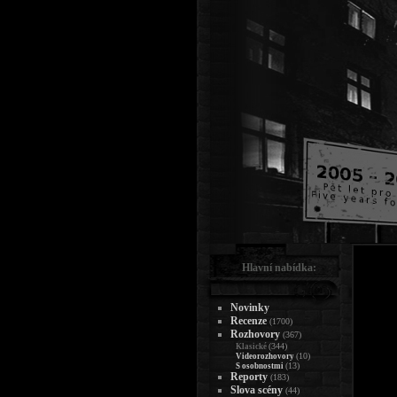
Hlavní nabídka:
Novinky
Recenze
(1700)
Rozhovory
(367)
(344)
Klasické
(10)
Videorozhovory
(13)
S osobnostmi
Reporty
(183)
Slova scény
(44)