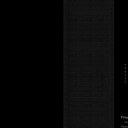
Přís
... o
čítam