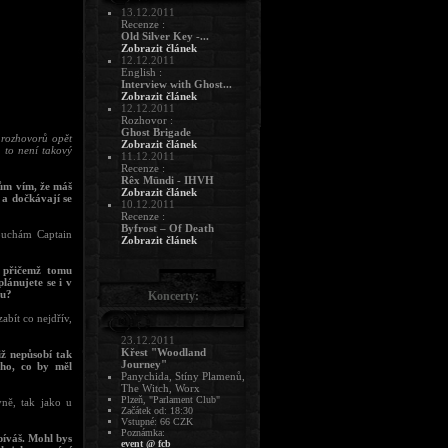
13.12.2011
Recenze :
Old Silver Key -...
Zobrazit článek
12.12.2011
English :
Interview with Ghost...
Zobrazit článek
12.12.2011
Rozhovor :
Ghost Brigade
 rozhovorů opět
Zobrazit článek
 to není takový
11.12.2011
Recenze :
Rêx Mündi - IHVH
rům vím, že máš
Zobrazit článek
 a dočkávají se
10.12.2011
Recenze :
Byfrost – Of Death
louchám Captain
Zobrazit článek
 přičemž tomu
lánujete se i v
vu?
Koncerty:
abít co nejdřív,
23.12.2011
Křest "Woodland
ž nepůsobí tak
Journey"
oho, co by měl
Panychida, Stíny Plamenů,
The Witch, Worx
Plzeň, "Parlament Club"
vně, tak jako u
Začátek od: 18:30
Vstupné: 66 CZK
Poznámka:
zpíváš. Mohl bys
event @ fcb