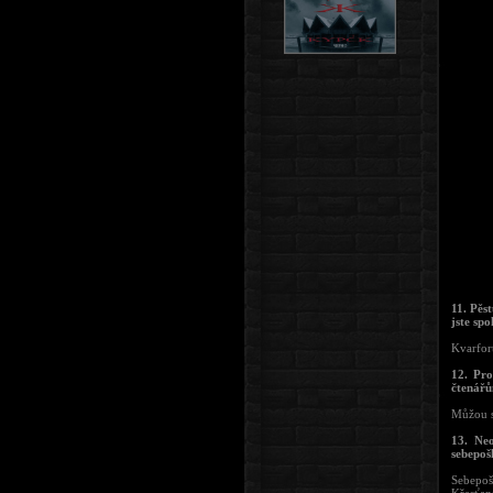
11. Pěs
jste sp
Kvarfort
12. Pr
čtenářů
Můžou se
13. Neo
sebepoš
Sebepošk