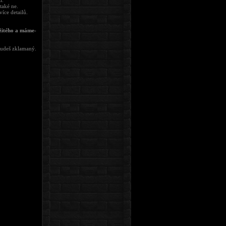
í.
také ne.
íce detailů.
ežitého a máme-
budeš zklamaný.