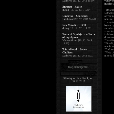
věnovat
Dalihrob
[13. 12. 2011 15:59]
inspiro
Burzum - Fallen
"Yttlig
dufaq
[13. 12. 2011 15:34]
Utfrysn
Umbrtka - Spočinutí
obyčejn
paniky,
Urvihnaat
[12. 12. 2011 15:50]
"Längta
Rêx Mündi - IHVH
bytost 
snouben
dufaq
[12. 12. 2011 14:31]
zosobňu
Tears of Styrbjørn – Tears
švédské
of Styrbjørn
diskutov
"Besvik
Werwolfthron
[10. 12. 2011
”důležit
19:32]
nenávist
Teitanblood – Seven
"Åttios
Chalices
"Neka 
mnoha l
Dalihrob
[10. 12. 2011 6:01]
Doporučujeme:
Shining – Live Blackjazz
06.12.2011