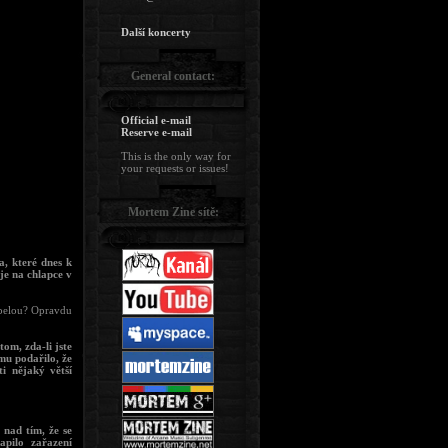
Další koncerty
General contact:
Official e-mail
Reserve e-mail
This is the only way for
your requests or issues!
Mortem Zine sítě:
a, které dnes k
je na chlapce v
kapelou? Opravdu
om, zda-li jste
omu podařilo, že
i nějaký větší
 nad tím, že se
apilo zařazení