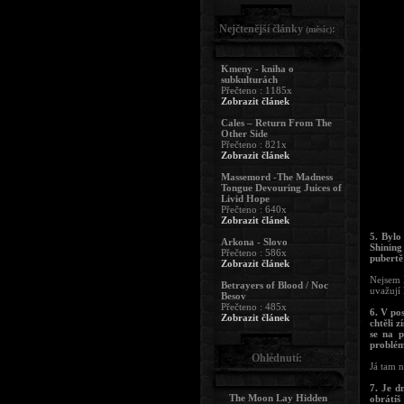
Nejčtenější články
:
(měsíc)
Kmeny - kniha o
subkulturách
Přečteno : 1185x
Zobrazit článek
Cales – Return From The
Other Side
Přečteno : 821x
Zobrazit článek
Massemord -The Madness
Tongue Devouring Juices of
Livid Hope
Přečteno : 640x
Zobrazit článek
5. Bylo
Arkona - Slovo
Shining
Přečteno : 586x
pubertě
Zobrazit článek
Nejsem K
Betrayers of Blood / Noc
uvažují
Besov
Přečteno : 485x
6. V po
Zobrazit článek
chtěli z
se na p
problém
Ohlédnutí:
Já tam n
7. Je d
The Moon Lay Hidden
obrátí