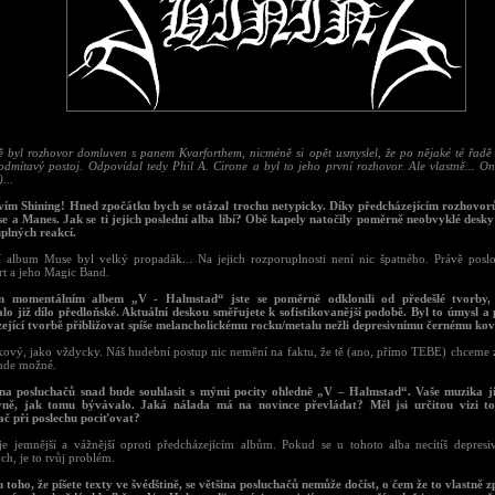
 byl rozhovor domluven s panem Kvarforthem, nicméně si opět usmyslel, že po nějaké té řadě
odmítavý postoj. Odpovídal tedy Phil A. Cirone a byl to jeho první rozhovor. Ale vlastně... On
)...
vím Shining! Hned zpočátku bych se otázal trochu netypicky. Díky předcházejícím rozhovo
e a Manes. Jak se ti jejich poslední alba líbí? Obě kapely natočily poměrně neobvyklé desky
plných reakcí.
í album Muse byl velký propadák... Na jejich rozporuplnosti není nic špatného. Právě pos
rt a jeho Magic Band.
m momentálním albem „V - Halmstad“ jste se poměrně odklonili od předešlé tvorby,
lo již dílo předloňské. Aktuální deskou směřujete k sofistikovanější podobě. Byl to úmysl a p
ející tvorbě přibližovat spíše melancholickému rocku/metalu nežli depresivnímu černému ko
takový, jako vždycky. Náš hudební postup nic nemění na faktu, že tě (ano, přímo TEBE) chceme z
bude možné.
ina posluchačů snad bude souhlasit s mými pocity ohledně „V – Halmstad“. Vaše muzika ji
vně, jak tomu bývávalo. Jaká nálada má na novince převládat? Měl jsi určitou vizi t
ač při poslechu pociťovat?
e jemnější a vážnější oproti předcházejícím albům. Pokud se u tohoto alba necítíš depresi
ch, je to tvůj problém.
 toho, že píšete texty ve švédštině, se většina posluchačů nemůže dočíst, o čem že to vlastně 