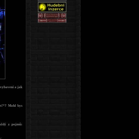
 vybavení a jak
t!“? Mohl bys
každý z pojmů: