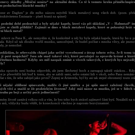
enovy skladby „Měsíční sonáta“ na aktuální desku. Co tě k tomuto kroku přimělo/inspiro
m posluchačem klasické muziky?
inne av Daghen" je dle mého názoru největší black metalový song všech dob. (pozn. překl
truktivitetens Emissarie – píseň hraná na spinet)
 poslední době posloucháš a byly nějaké kapely, které vás při skládání „V – Halmstad“ in
jste se chtěli přiblížit? Zajímáš se dnes o black metalové kapely, které se pokoušejí hrát 
vní black metal?
mluvit za Pana K., ale nemyslím si, že konkrétně u něj by byla nějaká kapela, která by ho u p
vala. Když už tak dlouho tvoříš muziku, samozřejmě, že budeš počítat s mnoha vlivy, ale jmeno
ely, je nemožné.
pokládám, že sebevraždu chápeš jako určité vysvobození z útrap tohoto světa. Je-li tomu t
č jí poté nespácháš? Jsou zde snad takové věci, které považuješ za opravdu krásné a kter
řitelnou hodnotu? Kdyby ses měl naopak zmínit o věcech takových, z kterých bys nejraděj
yly?
ázka opravdu není hodna odpovědi, ale jsem šlechetný hoch a zareaguji taktéž otázkou... Když 
t je přesvědčit lidi buď k tomu, aby se zabili sami, nebo ostatní lidi v okolí, nebo Pana nemá
lat s tím, že sebe zabiješ jako první? Zeptej se Aristotela, byl by asi tak stejně ohromený touto o
 nějaké oblíbené spisovatele, malíře či jiné umělce a jsi spíše snově založený člověk,
kých věcí a snažíš se žít praktickým životem? Jaký máš názor na muziku, jež se v lidech 
touhu po boji a určitý pocit jedinečnosti?
mém životě zastává velkou roli a vím, že bez toho bych ztrácel zajímavé části bytí. Nezáleží na t
ch snů, vždycky budu vědět, že koneckonců všechno je naprosto bezvýznamné.