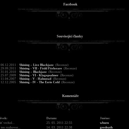
Facebook
Související članky
06.12.2011
|
Shining – Live Blackjazz
(Recenze)
29.09.2011
|
Shining - VII - Född Förlorare
(Recenze)
31.01.2010
|
Shining – Blackjazz
(Recenze)
25.07.2009
|
Shining - VI - Klagopsalmer
(Recenze)
11.04.2007
|
Shining - V - Halmstad
(Recenze)
12.12.2005
|
Shining - IV - The Eerie Cold
(Recenze)
Komentáře
pěvek:
Datum:
Jméno:
päť vrchol...
25. 05. 2011 22:55
wburn
 ten rozhovor...
14. 03. 2011 22:38
geodeath