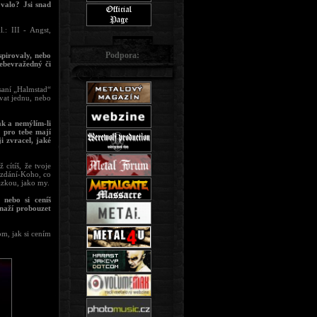
valo? Jsi snad
.: III - Angst,
Podpora:
spirovaly, nebo
sebevražedný či
saní „Halmstad“
vat jednu, nebo
ak a nemýlím-li
é pro tebe mají
i zvracel, jaké
cítíš, že tvoje
m-zdání-Koho, co
tázkou, jako my.
 nebo si ceníš
snaží probouzet
om, jak si cením