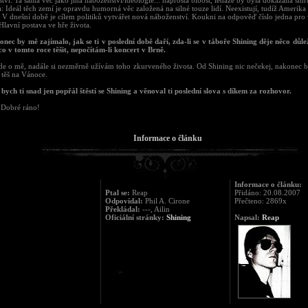
tví: Ta samá věc jako jiná náboženství/ideologie... naprostá blbost, ledaže by byla dokázána smrt
 Ideál těch zemí je opravdu humorná věc založená na silné touze lidí. Neexistují, tudíž Amerika 
: V dnešní době je cílem politiků vytvářet nová náboženství. Koukni na odpověď číslo jedna pro v
lavní postava ve hře života.
onec by mě zajímalo, jak se ti v poslední době daří, zda-li se v táboře Shining děje něco důl
 co v tomto roce těšit, nepočítám-li koncert v Brně.
de o mě, nadále si nezměrně užívám toho zkurveného života. Od Shining nic nečekej, nakonec 
 těš na Vánoce.
bych ti snad jen popřál štěstí se Shining a věnoval ti poslední slova s díkem za rozhovor.
! Dobré ráno!
Informace o článku
Informace o článku:
Ptal se:
Reap
Přidáno: 20.08.2007
Odpovídal:
Phil A. Cirone
Přečteno: 2869x
Překládal:
---, Ailin
Oficiální stránky:
Shining
Napsal:
Reap