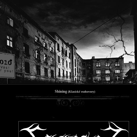
Shining
(Klasické rozhovory)