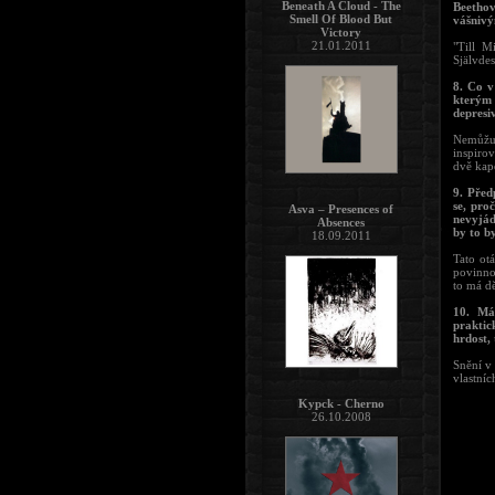
Beneath A Cloud - The
Beethov
Smell Of Blood But
vášnivý
Victory
21.01.2011
"Till M
Självdes
8. Co v
kterým 
depresi
Nemůžu 
inspiro
dvě kap
9. Před
se, pro
Asva – Presences of
nevyjád
Absences
by to b
18.09.2011
Tato ot
povinnos
to má dě
10. Máš
praktic
hrdost, 
Snění v 
vlastní
Kypck - Cherno
26.10.2008