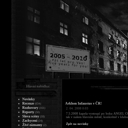
Hlavní nabídka:
Novinky
Recenze
Arkhon Infaustus v ČR!
(634)
Rozhovory
(161)
2. 04. 2008 0:03
Reporty
(50)
7.5.2008 kapela vystoupí po boku ANGEL C
Slova scény
(18)
tak v našem hlavním městě, konkrétně v klubu
Zachycení
(24)
Zpět na novinky
Živé záznamy
(2)