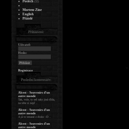
Poslech
(32)
Mortem Zine
English
Přátelé
Přihlášení:
Uživatel:
Heslo:
Registrace
Poslední komentáře:
Alcest - Souvenirs d'un
autre monde
Tak, vole, ty seš taky jiná třída,
na tebe si nepř ..
Alcest - Souvenirs d'un
autre monde
A já to smazal z disku :-D ..
Alcest - Souvenirs d'un
autre monde