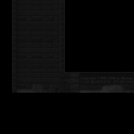
Copyright © 2005-2008 by Mortem 
by MiraX33 [ICQ : 231-041-344]