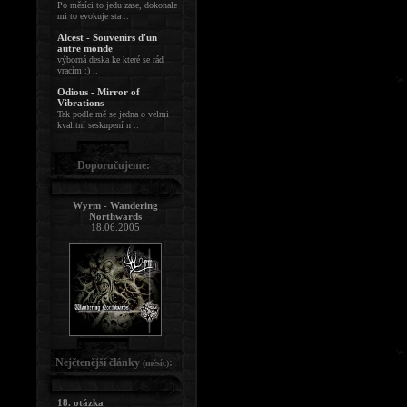
Po měsíci to jedu zase, dokonale
mi to evokuje sta ..
Alcest - Souvenirs d'un
autre monde
výborná deska ke které se rád
vracím :) ..
Odious - Mirror of
Vibrations
Tak podle mě se jedna o velmi
kvalitní seskupení n ..
Doporučujeme:
Wyrm - Wandering
Northwards
18.06.2005
Nejčtenější články
:
(měsíc)
18. otázka