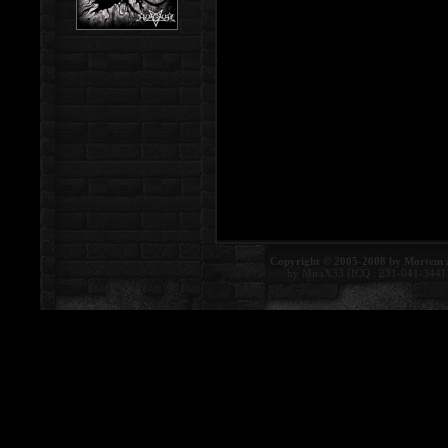
Copyright © 2005-2008 by Mortem 
by MiraX33 [ICQ : 231-041-344]