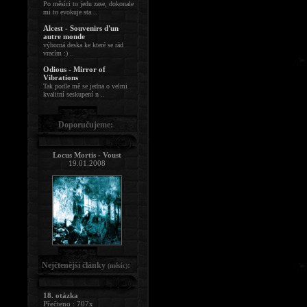
Po měsíci to jedu zase, dokonale
mi to evokuje sta ..
Alcest - Souvenirs d'un
autre monde
výborná deska ke které se rád
vracím :) ..
Odious - Mirror of
Vibrations
Tak podle mě se jedna o velmi
kvalitní seskupení n ..
Doporučujeme:
Locus Mortis - Voust
19.01.2008
Nejčtenější články
:
(měsíc)
18. otázka
Přečteno : 707x