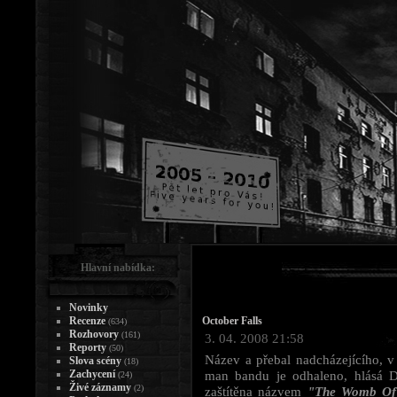
Hlavní nabídka:
Novinky
Recenze
October Falls
(634)
Rozhovory
(161)
3. 04. 2008 21:58
Reporty
(50)
Název a přebal nadcházejícího, v
Slova scény
(18)
Zachycení
man bandu je odhaleno, hlásá D
(24)
Živé záznamy
(2)
zaštítěna názvem
"The Womb Of 