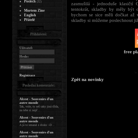
Poslech
(32)
zasmušilá - jednoduše klasičtí 
tentokrát, skladby by měly být
Mortem Zine
bychom se sice měli dočkat až 
English
Přátelé
skladby si můžeme poslechnout již
Přihlášení:
Uživatel:
free p
Heslo:
Registrace
Zpět na novinky
Poslední komentáře:
Alcest - Souvenirs d'un
autre monde
Tak, vole, ty seš taky jiná třída,
na tebe si nepř ..
Alcest - Souvenirs d'un
autre monde
A já to smazal z disku :-D ..
Alcest - Souvenirs d'un
autre monde