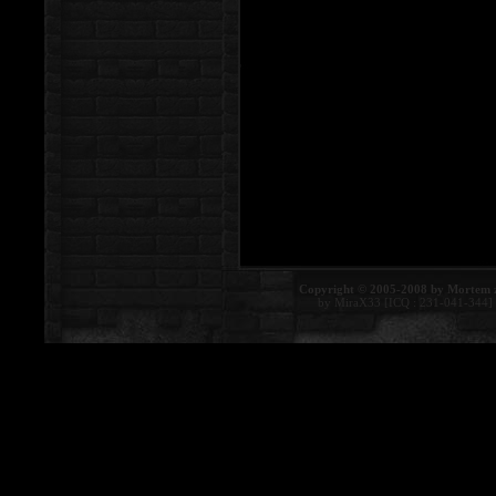
Copyright © 2005-2008 by Mortem 
by MiraX33 [ICQ : 231-041-344]