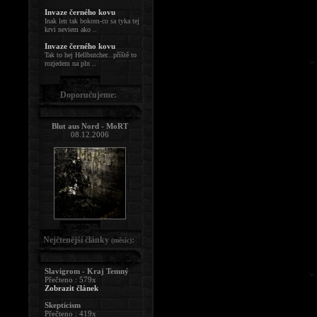
Invaze černého kovu
Inak len tak bokom-co sa tyka tej
krvi neviem ako ..
Invaze černého kovu
Tak to hej Hellbutcher...příště to
rozjedem na pln ..
Doporučujeme:
Blut aus Nord - MoRT
08.12.2006
Nejčtenější články
:
(měsíc)
Slavigrom - Kraj Temný
Přečteno : 579x
Zobrazit článek
Skepticism
Přečteno : 419x