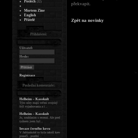
Poslech
(32)
překvapit.
Mortem Zine
English
Přátelé
Zpět na novinky
Přihlášení:
Uživatel:
Heslo:
Registrace
Poslední komentáře:
Helheim – Kaoskult
Týto nóry majú veľmi svojský
štýl vyjadrovania a i ..
Helheim – Kaoskult
Jo, souhlasim s recenzi. Ale pred
tydnem jsem byl ..
Invaze černého kovu
V Jablunkobě to byla taktéž krev
prasečí...pozdní ..