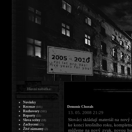
Hlavní nabídka:
Novinky
Recenze
Demonic Chorals
(641)
Rozhovory
(161)
13. 05. 2008 21:29
Reporty
(51)
Slováci skládají materiál na nový
Slova scény
(18)
Zachycení
ke konci letošního roku, kompletně
(25)
Živé záznamy
(2)
můžeme na nový zvuk, novou hudb