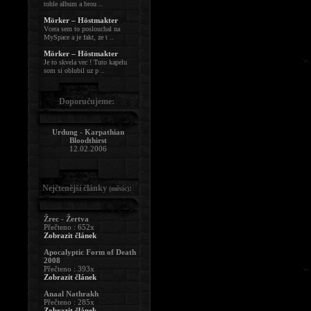
tohle album a brou ..
Mörker – Höstmakter
Vcera sem to poslouchal na
MySpace a je fakt, ze t ..
Mörker – Höstmakter
Je to skvela vec ! Tuto kapelu
som si oblubil uz p ..
Doporučujeme:
Urdung - Karpathian
Bloodthirst
12.02.2006
Nejčtenější články
:
(měsíc)
Žrec - Žertva
Přečteno : 652x
Zobrazit článek
Apocalyptic Form of Death
2008
Přečteno : 393x
Zobrazit článek
Anaal Nathrakh
Přečteno : 285x
Zobrazit článek