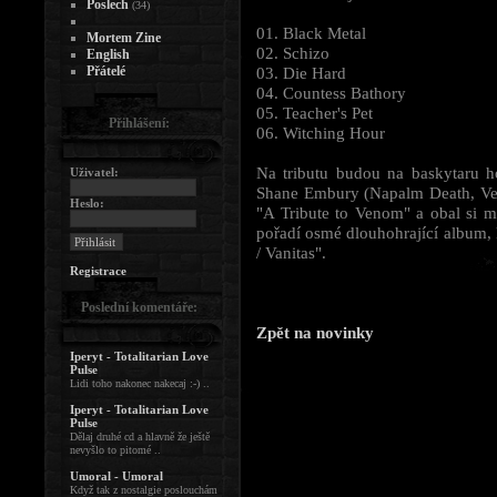
Poslech
(34)
01. Black Metal
Mortem Zine
02. Schizo
English
Přátelé
03. Die Hard
04. Countess Bathory
05. Teacher's Pet
Přihlášení:
06. Witching Hour
Na tributu budou na baskytaru ho
Uživatel:
Shane Embury (Napalm Death, Ven
Heslo:
"A Tribute to Venom" a obal si 
pořadí osmé dlouhohrající album, 
/ Vanitas".
Registrace
Poslední komentáře:
Zpět na novinky
Iperyt - Totalitarian Love
Pulse
Lidi toho nakonec nakecaj :-) ..
Iperyt - Totalitarian Love
Pulse
Dělaj druhé cd a hlavně že ještě
nevyšlo to pitomé ..
Umoral - Umoral
Když tak z nostalgie poslouchám