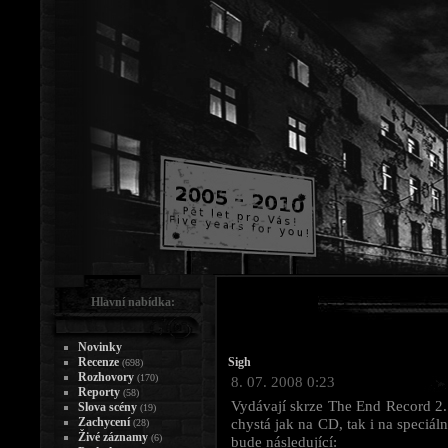
Hlavní nabídka:
Novinky
Recenze
Sigh
(698)
Rozhovory
(170)
8. 07. 2008 0:23
Reporty
(58)
Vydávají skrze The End Record 2.
Slova scény
(19)
Zachycení
chystá jak na CD, tak i na speciál
(28)
Živé záznamy
(6)
bude následující: