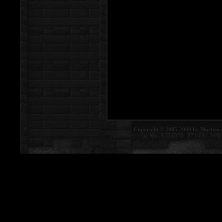
Copyright © 2005-2008 by Mortem 
by MiraX33 [ICQ : 231-041-344]