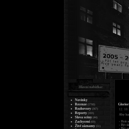
Hlavní nabídka:
Novinky
Recenze
Glorior 
(1700)
Rozhovory
(367)
12. 10.
Reporty
(183)
Aby kap
Slova scény
(44)
Zachycení
- Hrát 
(69)
- Být s
Živé záznamy
(51)
- Být o