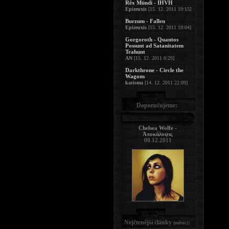
Rêx Mündi - IHVH
Epizeuxis
[15. 12. 2011 19:15]
Burzum - Fallen
Epizeuxis
[15. 12. 2011 19:04]
Gorgoroth - Quantos
Possunt ad Satanitatem
Trahunt
AN
[15. 12. 2011 0:29]
Darkthrone - Circle the
Wagons
karisma
[14. 12. 2011 22:09]
Doporučujeme:
Chelsea Wolfe -
Ἀποκάλυψις
08.12.2011
Nejčtenější články
:
(měsíc)