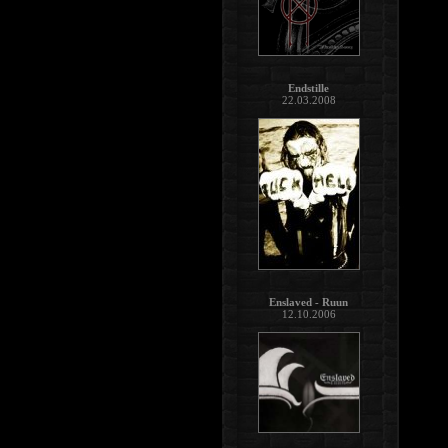
Endstille
22.03.2008
Enslaved - Ruun
12.10.2006