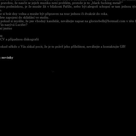
e pravdou, že naučit se jejich muziku není problém, protože je to „black fucking metal!“
itou podmínkou, je že musíte žít v blízkosti Paříže, nebo být alespoň schopní se tam jednou tý
u.
e si brát dny volna a musíte být připraven na tour jednou či dvakrát do roka.
ete zapojeni do skládání ve studiu.
 pokud si myslíte, že jste vhodný kandidát, neváhejte napsat na
gloriorbelli@hotmail.com
v této 
Vás nazývá Lucifer?
lní jméno
sa
 CV a případnou diskografii
okud někdo z Vás získal pocit, že je to právě jeho příležitost, neváhejte a kontaktujte GB!
a novinky