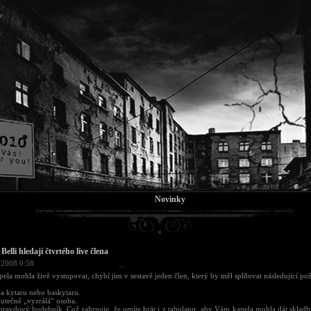
Novinky
Belli hledají čtvrtého live člena
 2008 0:58
ela mohla živě vystupovat, chybí jim v sestavě jeden člen, který by měl splňovat následující p
na kytaru nebo baskytaru.
kutečně „vyzrálá“ osoba.
pravdový hudebník. Což zahrnuje, že umíte hrát i z tabulatur, aby Vám kapela mohla dát skladb