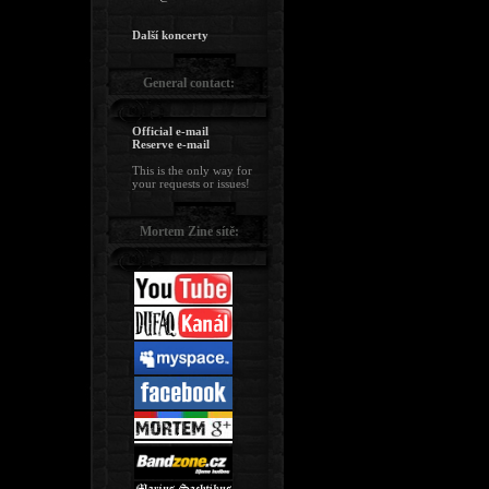
Další koncerty
General contact:
Official e-mail
Reserve e-mail
This is the only way for
your requests or issues!
Mortem Zine sítě: