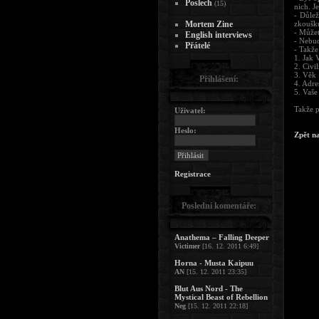
Poslech
(15)
nich. J
- Důlež
Mortem Zine
zkoušk
- Můžet
English interviews
- Nebud
Přátelé
- Takže
1. Jak 
2. Civi
3. Věk
Přihlášení:
4. Adre
5. Vaše
Takže p
Uživatel:
Heslo:
Zpět n
Registrace
Poslední komentáře:
Anathema – Falling Deeper
Victimer
[16. 12. 2011 6:49]
Horna - Musta Kaipuu
AN
[15. 12. 2011 23:35]
Blut Aus Nord - The
Mystical Beast of Rebellion
Neg
[15. 12. 2011 22:18]