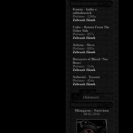
Kmeny - kniha o
subkulturách
Přečteno : 1266x
Zobrazit článek
Cales – Return From The
Other Side
Přečteno : 857x
Zobrazit článek
Arkona - Slovo
Přečteno : 605x
Zobrazit článek
Betrayers of Blood / Noc
Besov
Přečteno : 514x
Zobrazit článek
Setherial - Treason
Přečteno : 454x
Zobrazit článek
Ohlédnutí:
Månegarm – Nattväsen
08.01.2010