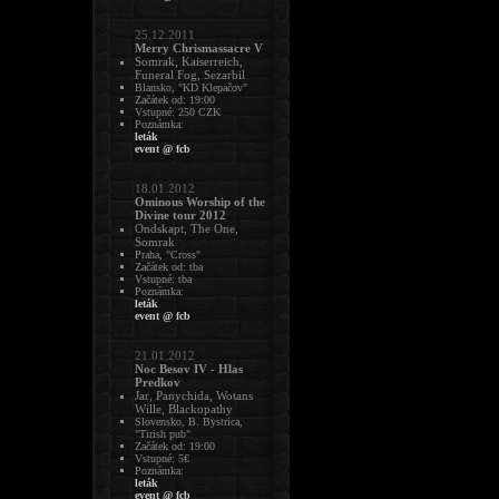
25.12.2011
Merry Chrismassacre V
Somrak, Kaiserreich,
Funeral Fog, Sezarbil
Blansko, "KD Klepačov"
Začátek od: 19:00
Vstupné: 250 CZK
Poznámka:
leták
event @ fcb
18.01.2012
Ominous Worship of the
Divine tour 2012
Ondskapt, The One,
Somrak
Praha, "Cross"
Začátek od: tba
Vstupné: tba
Poznámka:
leták
event @ fcb
21.01.2012
Noc Besov IV - Hlas
Predkov
Jar, Panychida, Wotans
Wille, Blackopathy
Slovensko, B. Bystrica,
"Tirish pub"
Začátek od: 19:00
Vstupné: 5€
Poznámka:
leták
event @ fcb