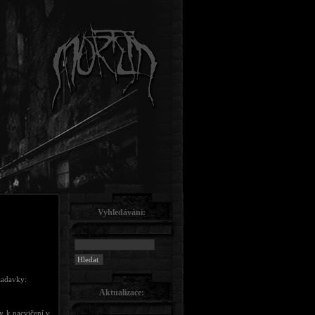
Vyhledávání:
ožadavky:
Aktualizace:
y k nacvičení v