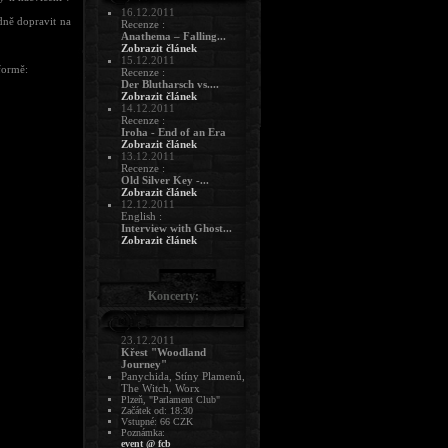
16.12.2011
dně dopravit na
Recenze :
Anathema – Falling...
Zobrazit článek
15.12.2011
formě:
Recenze :
Der Blutharsch vs....
Zobrazit článek
14.12.2011
Recenze :
Iroha - End of an Era
Zobrazit článek
13.12.2011
Recenze :
Old Silver Key -...
Zobrazit článek
12.12.2011
English :
Interview with Ghost...
Zobrazit článek
Koncerty:
23.12.2011
Křest "Woodland
Journey"
Panychida, Stíny Plamenů,
The Witch, Worx
Plzeň, "Parlament Club"
Začátek od: 18:30
Vstupné: 66 CZK
Poznámka:
event @ fcb