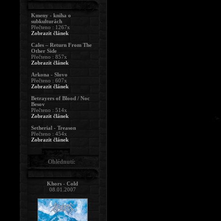
Kmeny - kniha o
subkulturách
Přečteno : 1267x
Zobrazit článek
Cales – Return From The
Other Side
Přečteno : 857x
Zobrazit článek
Arkona - Slovo
Přečteno : 607x
Zobrazit článek
Betrayers of Blood / Noc
Besov
Přečteno : 514x
Zobrazit článek
Setherial - Treason
Přečteno : 454x
Zobrazit článek
Ohlédnutí:
Khors - Cold
08.01.2007