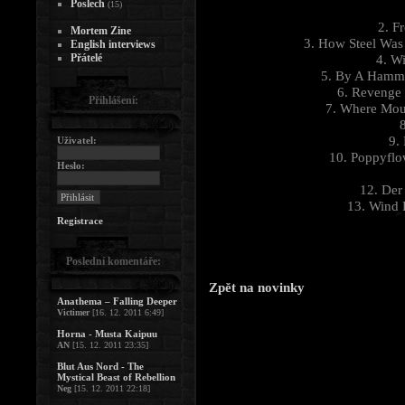
Poslech
(15)
2. F
Mortem Zine
3. How Steel Was
English interviews
Přátelé
4. W
5. By A Hamme
6. Revenge 
Přihlášení:
7. Where Mou
8
9.
Uživatel:
10. Poppyflo
Heslo:
12. Der
13. Wind 
Registrace
Poslední komentáře:
Zpět na novinky
Anathema – Falling Deeper
Victimer
[16. 12. 2011 6:49]
Horna - Musta Kaipuu
AN
[15. 12. 2011 23:35]
Blut Aus Nord - The
Mystical Beast of Rebellion
Neg
[15. 12. 2011 22:18]