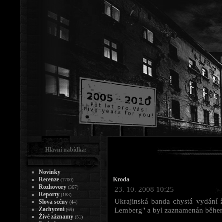
Hlavní nabídka:
Novinky
Recenze
Kroda
(1700)
Rozhovory
(367)
23. 10. 2008 10:25
Reporty
(183)
Ukrajinská banda chystá vydání 
Slova scény
(44)
Zachycení
Lemberg" a byl zaznamenán během l
(69)
Živé záznamy
(51)