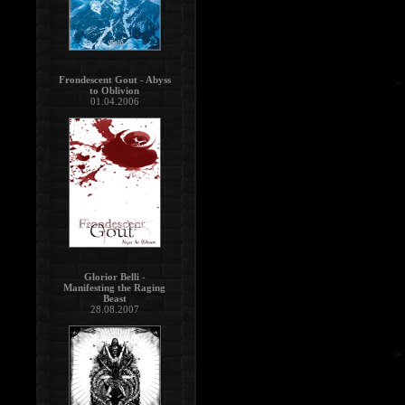
Frondescent Gout - Abyss
to Oblivion
01.04.2006
Glorior Belli -
Manifesting the Raging
Beast
28.08.2007