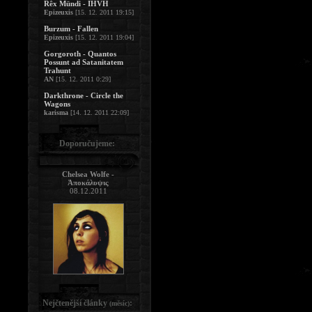
Rêx Mündi - IHVH
Epizeuxis
[15. 12. 2011 19:15]
Burzum - Fallen
Epizeuxis
[15. 12. 2011 19:04]
Gorgoroth - Quantos
Possunt ad Satanitatem
Trahunt
AN
[15. 12. 2011 0:29]
Darkthrone - Circle the
Wagons
karisma
[14. 12. 2011 22:09]
Doporučujeme:
Chelsea Wolfe -
Ἀποκάλυψις
08.12.2011
Nejčtenější články
:
(měsíc)