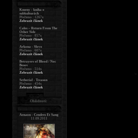
Kmeny - kniha o
subkulturách
Přečteno : 1267x
Zobrazit článek
Cales – Return From The
Other Side
Přečteno : 857x
Zobrazit článek
Arkona - Slovo
Přečteno : 607x
Zobrazit článek
Betrayers of Blood / Noc
Besov
Přečteno : 514x
Zobrazit článek
Setherial - Treason
Přečteno : 454x
Zobrazit článek
Ohlédnutí:
Aenaon - Cendres Et Sang
11.09.2011