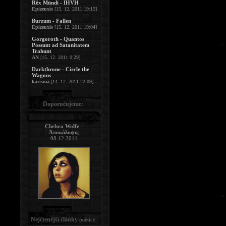
Rêx Mündi - IHVH
Epizeuxis
[15. 12. 2011 19:15]
Burzum - Fallen
Epizeuxis
[15. 12. 2011 19:04]
Gorgoroth - Quantos
Possunt ad Satanitatem
Trahunt
AN
[15. 12. 2011 0:29]
Darkthrone - Circle the
Wagons
karisma
[14. 12. 2011 22:09]
Doporučujeme:
Chelsea Wolfe -
Ἀποκάλυψις
08.12.2011
Nejčtenější články
:
(měsíc)