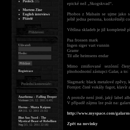
Poslech
(15)
epické než „Skogskvad“.
Mortem Zine
Phobos z Malsain se ujme jako se
English interviews
Přátelé
ještě jedna persona, konkrétněji co 
Většina skladeb je již kompletně p
Přihlášení:
Paa frossen mark
Ingen siger vart vunnin
Uživatel:
Gramr
Heslo:
Til alle heimsens endar
Mimo zmiňované sezónní člen
plnohodnotní zástupci Galar, a to:
Registrace
Slagmark: black metalové zpěvy, k
Poslední komentáře:
Fornjot: čisté vokály fagot, klavír 
Anathema – Falling Deeper
A protože není jisté, jaký label 
Victimer
[16. 12. 2011 6:49]
V případě zájmu lze psát na:
gala
Horna - Musta Kaipuu
AN
[15. 12. 2011 23:35]
http://www.myspace.com/galarm
Blut Aus Nord - The
Mystical Beast of Rebellion
Zpět na novinky
Neg
[15. 12. 2011 22:18]