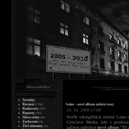
Hlavní nabídka:
Novinky
Recenze
Galar – nové album nabírá tvary
(1700)
Rozhovory
(367)
24. 10. 2008 17:08
Reporty
(183)
Norští viking/black italisté Galar
Slova scény
(44)
Zachycení
Conclave Media, kde s produce
(69)
Živé záznamy
(51)
začnou nahrávat
nové album
"Til 