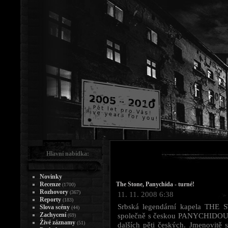
Hlavní nabídka:
Novinky
Recenze
The Stone, Panychida - turné!
(1700)
Rozhovory
(367)
11. 11. 2008 6:38
Reporty
(183)
Srbská legendární kapela THE S
Slova scény
(44)
Zachycení
společně s českou PANYCHIDOU. 
(69)
Živé záznamy
(51)
dalších pěti českých. Jmenovitě 