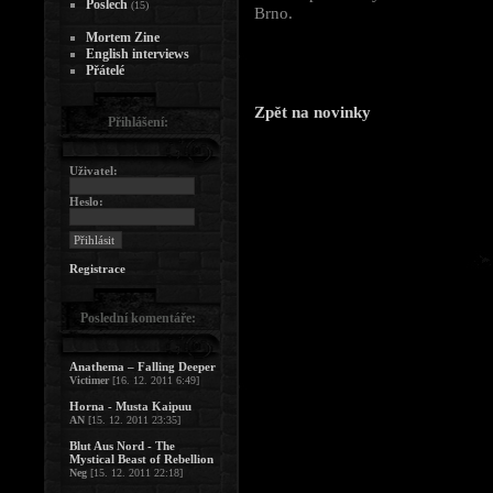
Poslech
(15)
Brno.
Mortem Zine
English interviews
Přátelé
Zpět na novinky
Přihlášení:
Uživatel:
Heslo:
Registrace
Poslední komentáře:
Anathema – Falling Deeper
Victimer
[16. 12. 2011 6:49]
Horna - Musta Kaipuu
AN
[15. 12. 2011 23:35]
Blut Aus Nord - The
Mystical Beast of Rebellion
Neg
[15. 12. 2011 22:18]