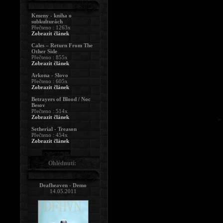
Kmeny - kniha o
subkulturách
Přečteno : 1263x
Zobrazit článek
Cales – Return From The
Other Side
Přečteno : 855x
Zobrazit článek
Arkona - Slovo
Přečteno : 605x
Zobrazit článek
Betrayers of Blood / Noc
Besov
Přečteno : 514x
Zobrazit článek
Setherial - Treason
Přečteno : 454x
Zobrazit článek
Ohlédnutí:
Deafheaven - Demo
14.05.2011