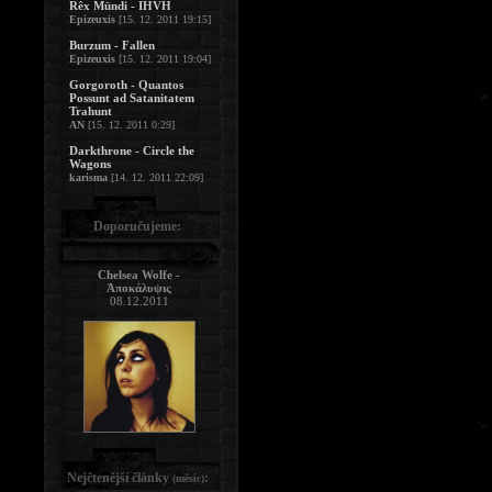
Rêx Mündi - IHVH
Epizeuxis
[15. 12. 2011 19:15]
Burzum - Fallen
Epizeuxis
[15. 12. 2011 19:04]
Gorgoroth - Quantos
Possunt ad Satanitatem
Trahunt
AN
[15. 12. 2011 0:29]
Darkthrone - Circle the
Wagons
karisma
[14. 12. 2011 22:09]
Doporučujeme:
Chelsea Wolfe -
Ἀποκάλυψις
08.12.2011
Nejčtenější články
:
(měsíc)