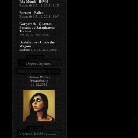
Rêx Mündi - IHVH
Epizeuxis
[15. 12. 2011 19:15]
Burzum - Fallen
Epizeuxis
[15. 12. 2011 19:04]
Gorgoroth - Quantos
Possunt ad Satanitatem
Trahunt
AN
[15. 12. 2011 0:29]
Darkthrone - Circle the
Wagons
karisma
[14. 12. 2011 22:09]
Doporučujeme:
Chelsea Wolfe -
Ἀποκάλυψις
08.12.2011
Nejčtenější články
:
(měsíc)