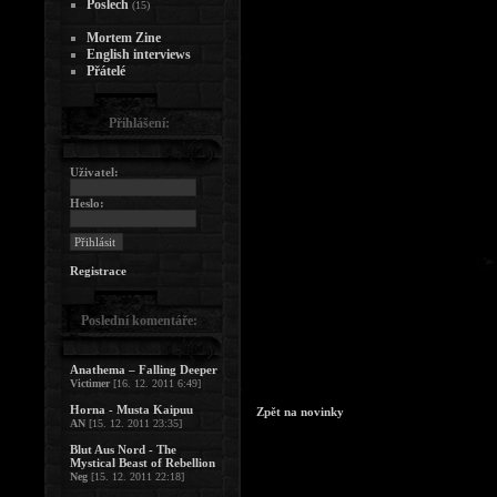
Poslech
(15)
Mortem Zine
English interviews
Přátelé
Přihlášení:
Uživatel:
Heslo:
Registrace
Poslední komentáře:
Anathema – Falling Deeper
Victimer
[16. 12. 2011 6:49]
Horna - Musta Kaipuu
Zpět na novinky
AN
[15. 12. 2011 23:35]
Blut Aus Nord - The
Mystical Beast of Rebellion
Neg
[15. 12. 2011 22:18]