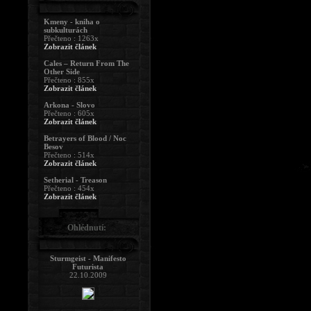
Kmeny - kniha o
subkulturách
Přečteno : 1263x
Zobrazit článek
Cales – Return From The
Other Side
Přečteno : 855x
Zobrazit článek
Arkona - Slovo
Přečteno : 605x
Zobrazit článek
Betrayers of Blood / Noc
Besov
Přečteno : 514x
Zobrazit článek
Setherial - Treason
Přečteno : 454x
Zobrazit článek
Ohlédnutí:
Sturmgeist - Manifesto
Futurista
22.10.2009