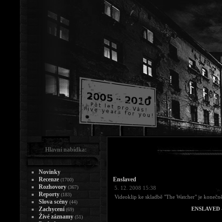
Hlavní nabídka:
Novinky
Recenze
Enslaved
(1700)
Rozhovory
(367)
5. 12. 2008 15:38
Reporty
(183)
Videoklip ke skladbě "The Watcher" je konečn
Slova scény
(44)
Zachycení
ENSLAVED -
(69)
Živé záznamy
(51)