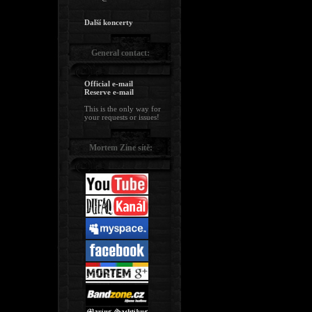
Další koncerty
General contact:
Official e-mail
Reserve e-mail
This is the only way for
your requests or issues!
Mortem Zine sítě: