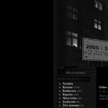
Hlavní nabídka:
Novinky
Recenze
Online 
(1700)
Rozhovory
(367)
9. 04. 
Reporty
(183)
Právě j
Slova scény
(44)
bude de
Zachycení
(69)
Živé záznamy
(51)