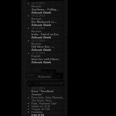
16.12.2011
Recenze :
Anathema – Falling...
Zobrazit článek
15.12.2011
Recenze :
Der Blutharsch vs....
Zobrazit článek
14.12.2011
Recenze :
Iroha - End of an Era
Zobrazit článek
13.12.2011
Recenze :
Old Silver Key -...
Zobrazit článek
12.12.2011
English :
Interview with Ghost...
Zobrazit článek
Koncerty:
23.12.2011
Křest "Woodland
Journey"
Panychida, Stíny Plamenů,
The Witch, Worx
Plzeň, "Parlament Club"
Začátek od: 18:30
Vstupné: 66 CZK
Poznámka:
event @ fcb