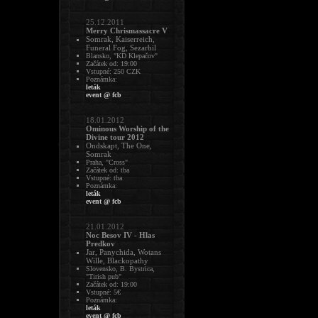
25.12.2011
Merry Chrismassacre V
Somrak, Kaiserreich,
Funeral Fog, Sezarbil
Blansko, "KD Klepačov"
Začátek od: 19:00
Vstupné: 250 CZK
Poznámka:
leták
event @ fcb
18.01.2012
Ominous Worship of the
Divine tour 2012
Ondskapt, The One,
Somrak
Praha, "Cross"
Začátek od: tba
Vstupné: tba
Poznámka:
leták
event @ fcb
21.01.2012
Noc Besov IV - Hlas
Predkov
Jar, Panychida, Wotans
Wille, Blackopathy
Slovensko, B. Bystrica,
"Tirish pub"
Začátek od: 19:00
Vstupné: 5€
Poznámka:
leták
event @ fcb