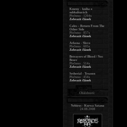
Kmeny - kniha o
subkulturách
Přečteno : 1264x
Zobrazit článek
Cales – Return From The
Other Side
Přečteno : 857x
Zobrazit článek
Arkona - Slovo
Přečteno : 605x
Zobrazit článek
Betrayers of Blood / Noc
Besov
Přečteno : 514x
Zobrazit článek
Setherial - Treason
Přečteno : 454x
Zobrazit článek
Ohlédnutí:
Nebiros - Kurwa Satana
24.08.2008