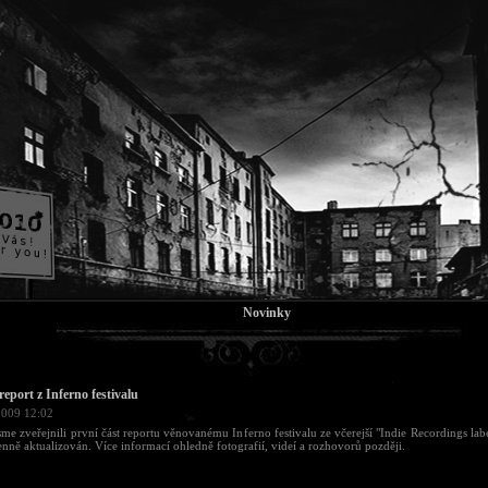
Novinky
report z Inferno festivalu
2009 12:02
sme zveřejnili první část reportu věnovanému Inferno festivalu ze včerejší "Indie Recordings lab
nně aktualizován. Více informací ohledně fotografií, videí a rozhovorů později.