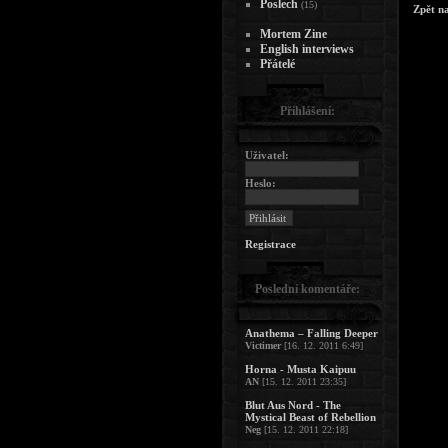
Poslech
(15)
Zpět n
Mortem Zine
English interviews
Přátelé
Přihlášení:
Uživatel:
Heslo:
Registrace
Poslední komentáře:
Anathema – Falling Deeper
Victimer
[16. 12. 2011 6:49]
Horna - Musta Kaipuu
AN
[15. 12. 2011 23:35]
Blut Aus Nord - The
Mystical Beast of Rebellion
Neg
[15. 12. 2011 22:18]