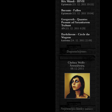
Rêx Mündi - IHVH
Epizeuxis
[15. 12. 2011 19:15]
Burzum - Fallen
Epizeuxis
[15. 12. 2011 19:04]
Gorgoroth - Quantos
Possunt ad Satanitatem
Trahunt
AN
[15. 12. 2011 0:29]
Darkthrone - Circle the
Wagons
karisma
[14. 12. 2011 22:09]
Doporučujeme:
Chelsea Wolfe -
Ἀποκάλυψις
08.12.2011
Nejčtenější články
:
(měsíc)