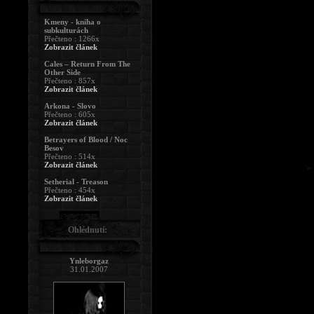
Kmeny - kniha o
subkulturách
Přečteno : 1266x
Zobrazit článek
Cales – Return From The
Other Side
Přečteno : 857x
Zobrazit článek
Arkona - Slovo
Přečteno : 605x
Zobrazit článek
Betrayers of Blood / Noc
Besov
Přečteno : 514x
Zobrazit článek
Setherial - Treason
Přečteno : 454x
Zobrazit článek
Ohlédnutí:
Ynleborgaz
31.01.2007