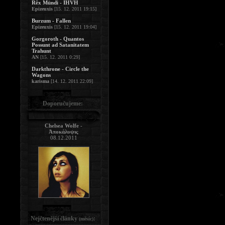
Rêx Mündi - IHVH
Epizeuxis
[15. 12. 2011 19:15]
Burzum - Fallen
Epizeuxis
[15. 12. 2011 19:04]
Gorgoroth - Quantos
Possunt ad Satanitatem
Trahunt
AN
[15. 12. 2011 0:29]
Darkthrone - Circle the
Wagons
karisma
[14. 12. 2011 22:09]
Doporučujeme:
Chelsea Wolfe -
Ἀποκάλυψις
08.12.2011
Nejčtenější články
:
(měsíc)