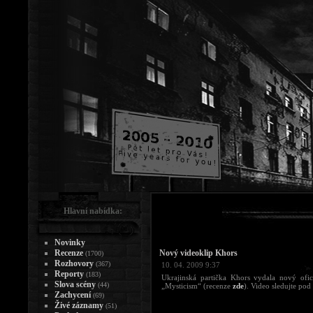
Hlavní nabídka:
Novinky
Recenze
Nový videoklip Khors
(1700)
Rozhovory
(367)
10. 04. 2009 9:37
Reporty
(183)
Ukrajinská partička Khors vydala nový ofic
Slova scény
(44)
„Mysticism“ (recenze
zde
). Video sledujte pod
Zachycení
(69)
Živé záznamy
(51)