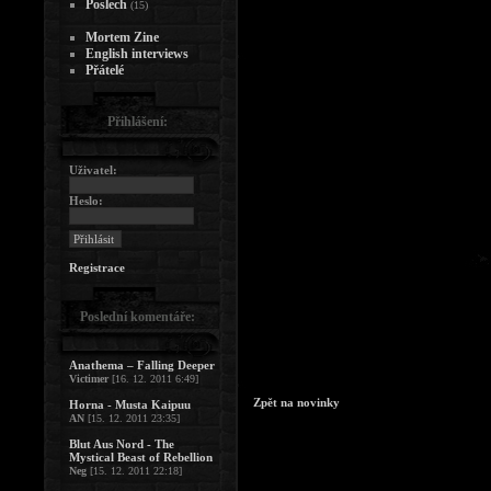
Poslech
(15)
Mortem Zine
English interviews
Přátelé
Přihlášení:
Uživatel:
Heslo:
Registrace
Poslední komentáře:
Anathema – Falling Deeper
Victimer
[16. 12. 2011 6:49]
Zpět na novinky
Horna - Musta Kaipuu
AN
[15. 12. 2011 23:35]
Blut Aus Nord - The
Mystical Beast of Rebellion
Neg
[15. 12. 2011 22:18]