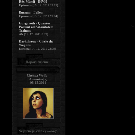
Rêx Mündi - IHVH
Epizeuxis
[15. 12. 2011 19:15]
Burzum - Fallen
Epizeuxis
[15. 12. 2011 19:04]
Gorgoroth - Quantos
Possunt ad Satanitatem
Trahunt
AN
[15. 12. 2011 0:29]
Darkthrone - Circle the
Wagons
karisma
[14. 12. 2011 22:09]
Doporučujeme:
Chelsea Wolfe -
Ἀποκάλυψις
08.12.2011
Nejčtenější články
:
(měsíc)