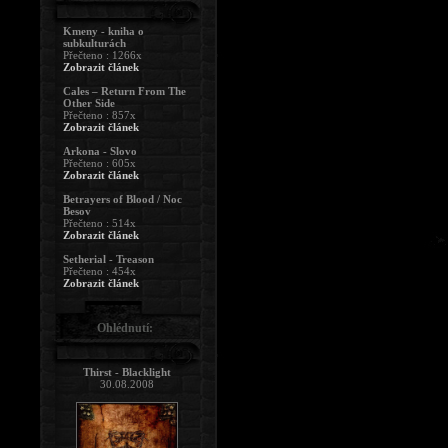
Kmeny - kniha o
subkulturách
Přečteno : 1266x
Zobrazit článek
Cales – Return From The
Other Side
Přečteno : 857x
Zobrazit článek
Arkona - Slovo
Přečteno : 605x
Zobrazit článek
Betrayers of Blood / Noc
Besov
Přečteno : 514x
Zobrazit článek
Setherial - Treason
Přečteno : 454x
Zobrazit článek
Ohlédnutí:
Thirst - Blacklight
30.08.2008