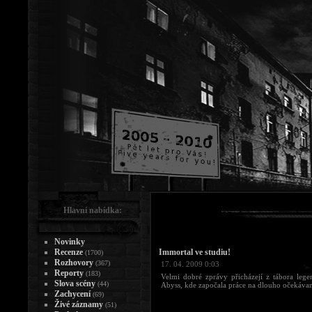
Hlavní nabídka:
Novinky
Recenze
Immortal ve studiu!
(1700)
Rozhovory
(367)
17. 04. 2009 0:03
Reporty
(183)
Velmi dobré zprávy přicházejí z tábora lege
Slova scény
(44)
Abyss, kde započala práce na dlouho očeká
Zachycení
(69)
Živé záznamy
(51)