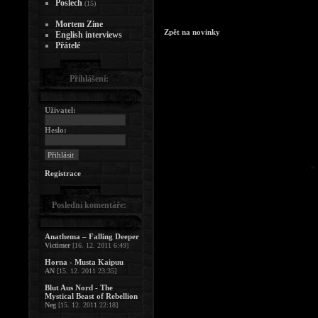
Poslech
(15)
Mortem Zine
Zpět na novinky
English interviews
Přátelé
Přihlášení:
Uživatel:
Heslo:
Registrace
Poslední komentáře:
Anathema – Falling Deeper
Victimer
[16. 12. 2011 6:49]
Horna - Musta Kaipuu
AN
[15. 12. 2011 23:35]
Blut Aus Nord - The
Mystical Beast of Rebellion
Neg
[15. 12. 2011 22:18]