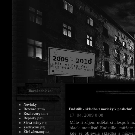
Hlavní nabídka:
Novinky
Recenze
Endstille - skladba z novinky k poslechu!
(1700)
Rozhovory
(367)
17. 04. 2009 0:08
Reporty
(183)
Máte-li zájem udělat si alespoň 
Slova scény
(44)
Zachycení
black metalistů Endstille, můžete
(69)
Živé záznamy
(51)
kde se objevila skladba s názvem