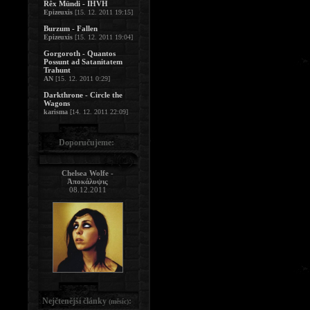
Rêx Mündi - IHVH
Epizeuxis
[15. 12. 2011 19:15]
Burzum - Fallen
Epizeuxis
[15. 12. 2011 19:04]
Gorgoroth - Quantos
Possunt ad Satanitatem
Trahunt
AN
[15. 12. 2011 0:29]
Darkthrone - Circle the
Wagons
karisma
[14. 12. 2011 22:09]
Doporučujeme:
Chelsea Wolfe -
Ἀποκάλυψις
08.12.2011
Nejčtenější články
:
(měsíc)