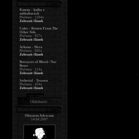
Kmeny - kniha o
subkulturách
Přečteno : 1264x
Zobrazit článek
Cales – Return From The
Other Side
Přečteno : 857x
Zobrazit článek
Arkona - Slovo
Přečteno : 605x
Zobrazit článek
Betrayers of Blood / Noc
Besov
Přečteno : 514x
Zobrazit článek
Setherial - Treason
Přečteno : 454x
Zobrazit článek
Ohlédnutí:
Obscurus Advocam
14.04.2007