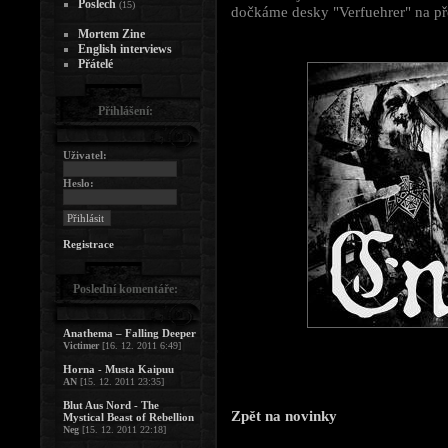
Poslech
(15)
dočkáme desky "Verfuehrer" na př
Mortem Zine
English interviews
Přátelé
Přihlášení:
Uživatel:
Heslo:
Registrace
Poslední komentáře:
Anathema – Falling Deeper
Victimer
[16. 12. 2011 6:49]
Horna - Musta Kaipuu
AN
[15. 12. 2011 23:35]
Blut Aus Nord - The
Zpět na novinky
Mystical Beast of Rebellion
Neg
[15. 12. 2011 22:18]