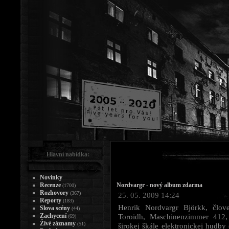
Hlavní nabídka:
Novinky
Recenze
Nordvargr - nový album zdarma
(1700)
Rozhovory
(367)
25. 05. 2009 14:24
Reporty
(183)
Henrik Nordvargr Björkk, člove
Slova scény
(44)
Zachycení
Toroidh, Maschinenzimmer 412, 
(69)
Živé záznamy
(51)
širokej škále elektronickej hudby 