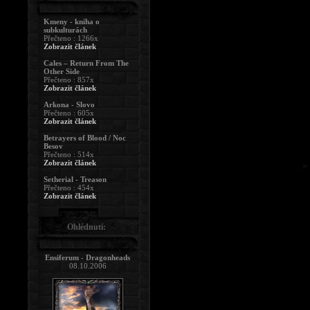
Kmeny - kniha o
subkulturách
Přečteno : 1266x
Zobrazit článek
Cales – Return From The
Other Side
Přečteno : 857x
Zobrazit článek
Arkona - Slovo
Přečteno : 605x
Zobrazit článek
Betrayers of Blood / Noc
Besov
Přečteno : 514x
Zobrazit článek
Setherial - Treason
Přečteno : 454x
Zobrazit článek
Ohlédnutí:
Ensiferum - Dragonheads
08.10.2006