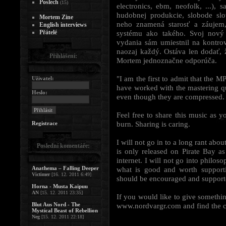
Poslech
(15)
electronics, ebm, neofolk, ...),
hudobnej produkcie, slobode sl
Mortem Zine
neho znamená starosť a záujem,
English interviews
Přátelé
systému ako takého. Svoj nový a
vydania sám umiestnil na kontr
naozaj každý. Ostáva len dodať, ž
Přihlášení:
Mortem jednoznačne odporúča.
"I am the first to admit that the M
Uživatel:
have worked with the mastering qu
Heslo:
even though they are compressed.
Feel free to share this music as 
burn. Sharing is caring.
Registrace
I will not go in to a long rant abou
Poslední komentáře:
is only released on Pirate Bay a
internet. I will not go into philos
Anathema – Falling Deeper
what is good and worth support
Victimer
[16. 12. 2011 6:49]
should be encouraged and supported
Horna - Musta Kaipuu
AN
[15. 12. 2011 23:35]
If you would like to give somethin
Blut Aus Nord - The
www.nordvargr.com and find the co
Mystical Beast of Rebellion
Neg
[15. 12. 2011 22:18]