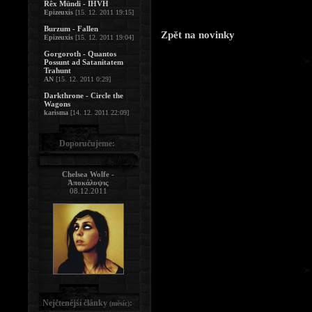
Rêx Mündi - IHVH
Epizeuxis
[15. 12. 2011 19:15]
Burzum - Fallen
Zpět na novinky
Epizeuxis
[15. 12. 2011 19:04]
Gorgoroth - Quantos
Possunt ad Satanitatem
Trahunt
AN
[15. 12. 2011 0:29]
Darkthrone - Circle the
Wagons
karisma
[14. 12. 2011 22:09]
Doporučujeme:
Chelsea Wolfe -
Ἀποκάλυψις
08.12.2011
Nejčtenější články
:
(měsíc)