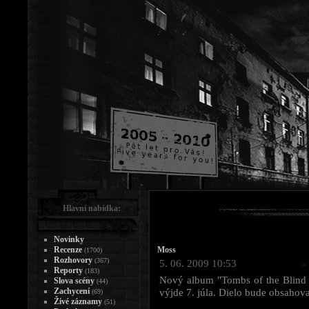
Hlavní nabídka:
Novinky
Recenze
Moss
(1700)
Rozhovory
(367)
5. 06. 2009 10:53
Reporty
(183)
Nový album "Tombs of the Blind
Slova scény
(44)
Zachycení
výjde 7. júla. Dielo bude obsahova
(69)
Živé záznamy
(51)