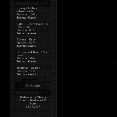
Kmeny - kniha o
subkulturách
Přečteno : 1266x
Zobrazit článek
Cales – Return From The
Other Side
Přečteno : 857x
Zobrazit článek
Arkona - Slovo
Přečteno : 607x
Zobrazit článek
Betrayers of Blood / Noc
Besov
Přečteno : 514x
Zobrazit článek
Setherial - Treason
Přečteno : 454x
Zobrazit článek
Ohlédnutí:
Wolves in the Throne
Room - Diadem of 12
Stars
05.07.2007