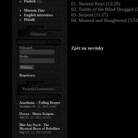
Poslech
(15)
01. Skeletal Keys (12:28)
02. Tombs of the Blind Drugged (
Mortem Zine
03. Serpent (11:17)
English interviews
Přátelé
04. Maimed and Slaughtered (5:53
Přihlášení:
Zpět na novinky
Uživatel:
Heslo:
Registrace
Poslední komentáře:
Anathema – Falling Deeper
Victimer
[16. 12. 2011 6:49]
Horna - Musta Kaipuu
AN
[15. 12. 2011 23:35]
Blut Aus Nord - The
Mystical Beast of Rebellion
Neg
[15. 12. 2011 22:18]