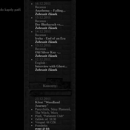
16.12.2011
Recenze :
 do kapely patří
Anathema – Falling...
Zobrazit článek
15.12.2011
Recenze :
Der Blutharsch vs....
Zobrazit článek
14.12.2011
Recenze :
Iroha - End of an Era
Zobrazit článek
13.12.2011
Recenze :
Old Silver Key -...
Zobrazit článek
12.12.2011
English :
Interview with Ghost...
Zobrazit článek
Koncerty:
23.12.2011
Křest "Woodland
Journey"
Panychida, Stíny Plamenů,
The Witch, Worx
Plzeň, "Parlament Club"
Začátek od: 18:30
Vstupné: 66 CZK
Poznámka:
event @ fcb