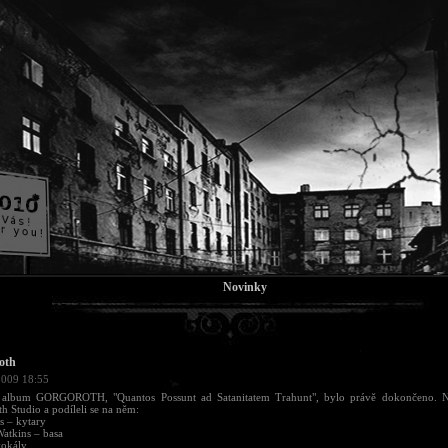
Novinky
oth
2009 18:55
 album GORGOROTH, "Quantos Possunt ad Satanitatem Trahunt", bylo právě dokončeno. 
h Studio a podíleli se na něm:
s – kytary
atkins – basa
vokály