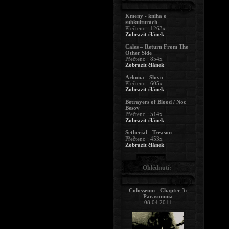
Kmeny - kniha o
subkulturách
Přečteno : 1263x
Zobrazit článek
Cales – Return From The
Other Side
Přečteno : 854x
Zobrazit článek
Arkona - Slovo
Přečteno : 605x
Zobrazit článek
Betrayers of Blood / Noc
Besov
Přečteno : 514x
Zobrazit článek
Setherial - Treason
Přečteno : 453x
Zobrazit článek
Ohlédnutí:
Colosseum - Chapter 3:
Parasomnia
08.04.2011