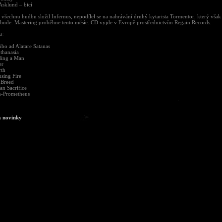
sklund – bicí
 všechnu hudbu složil Infernus, nepodílel se na nahrávání druhý kytarista Tormentor, který však
t bude. Mastering proběhne tento měsíc. CD vyjde v Evropě prostřednictvím Regain Records.
t:
oibo ad Alatare Satanas
thanasia
ding a Man
er
rth
nsing Fire
 Breed
n Sacrifice
n-Prometheus
a novinky