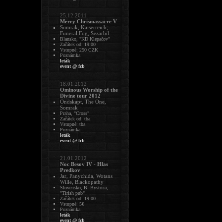
25.12.2011
Merry Chrismassacre V
Somrak, Kaiserreich,
Funeral Fog, Sezarbil
Blansko, "KD Klepačov"
Začátek od: 19:00
Vstupné: 250 CZK
Poznámka:
leták
event @ fcb
18.01.2012
Ominous Worship of the
Divine tour 2012
Ondskapt, The One,
Somrak
Praha, "Cross"
Začátek od: tba
Vstupné: tba
Poznámka:
leták
event @ fcb
21.01.2012
Noc Besov IV - Hlas
Predkov
Jar, Panychida, Wotans
Wille, Blackopathy
Slovensko, B. Bystrica,
"Tirish pub"
Začátek od: 19:00
Vstupné: 5€
Poznámka:
leták
event @ fcb