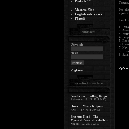
Poslech
(15)
Tomas A
Mortem Zine
Protože
a patři
English interviews
Přátelé
Tracklis
1. Intr
2. Aneu
Přihlášení:
3. Buil
4. Pray
5. Rebi
6. Clea
Uživatel:
7. New
8. Huma
Heslo:
9. Sata
Zpět n
Registrace
Poslední komentáře:
Anathema – Falling Deeper
Epizeuxis
[16. 12. 2011 0:22]
Horna - Musta Kaipuu
AN
[15. 12. 2011 23:35]
Blut Aus Nord - The
Mystical Beast of Rebellion
Neg
[15. 12. 2011 22:18]