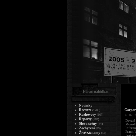
Hlavní nabídka:
Novinky
Recenze
Gorgor
(1700)
Rozhovory
(367)
6. 07. 
Reporty
(183)
Deváté
Slova scény
(44)
Monolit
Zachycení
Infernu
(69)
Frank W
Živé záznamy
(51)
Pest – 