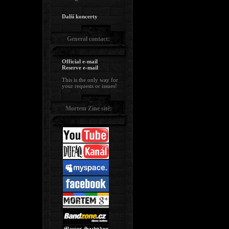
Další koncerty
General contact:
Official e-mail
Reserve e-mail
This is the only way for
your requests or issues!
Mortem Zine sítě: