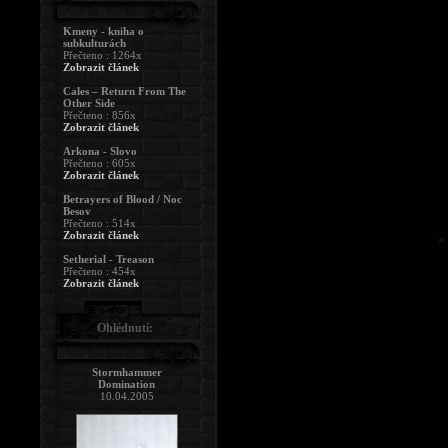
Kmeny - kniha o
subkulturách
Přečteno : 1264x
Zobrazit článek
Cales – Return From The
Other Side
Přečteno : 856x
Zobrazit článek
Arkona - Slovo
Přečteno : 605x
Zobrazit článek
Betrayers of Blood / Noc
Besov
Přečteno : 514x
Zobrazit článek
Setherial - Treason
Přečteno : 454x
Zobrazit článek
Ohlédnutí:
Stormhammer
Domination
10.04.2005