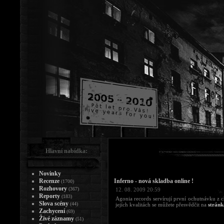
Hlavní nabídka:
Novinky
Recenze
Inferno - nová skladba online !
(1700)
Rozhovory
(367)
12. 08. 2009 20:59
Reporty
(183)
Agonia records servírují první ochutnávku z
Slova scény
(44)
jejích kvalitách se můžete přesvědčit na
stránk
Zachycení
(69)
Živé záznamy
(51)