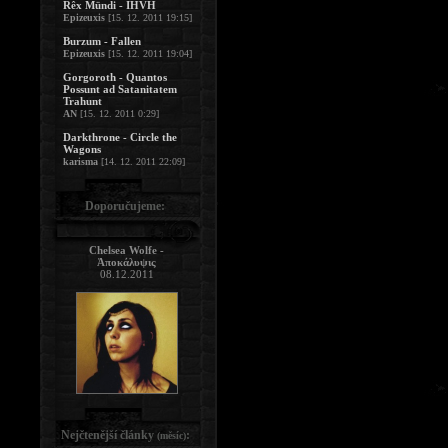
Rêx Mündi - IHVH
Epizeuxis
[15. 12. 2011 19:15]
Burzum - Fallen
Epizeuxis
[15. 12. 2011 19:04]
Gorgoroth - Quantos
Possunt ad Satanitatem
Trahunt
AN
[15. 12. 2011 0:29]
Darkthrone - Circle the
Wagons
karisma
[14. 12. 2011 22:09]
Doporučujeme:
Chelsea Wolfe -
Ἀποκάλυψις
08.12.2011
Nejčtenější články
:
(měsíc)