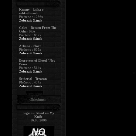
Kmeny - kniha o
subkulturách
Přečteno : 1266x
Zobrazit článek
Cales – Return From The
Other Side
Přečteno : 857x
Zobrazit článek
Arkona - Slovo
Přečteno : 605x
Zobrazit článek
Betrayers of Blood / Noc
Besov
Přečteno : 514x
Zobrazit článek
Setherial - Treason
Přečteno : 454x
Zobrazit článek
Ohlédnutí:
Legion - Blood on My
Knife
16.08.2006