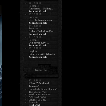
16.12.2011
Recenze :
Anathema – Falling...
Zobrazit článek
15.12.2011
Recenze :
Der Blutharsch vs....
Zobrazit článek
14.12.2011
Recenze :
Iroha - End of an Era
Zobrazit článek
13.12.2011
Recenze :
Old Silver Key -...
Zobrazit článek
12.12.2011
English :
Interview with Ghost...
Zobrazit článek
Koncerty:
23.12.2011
Křest "Woodland
Journey"
Panychida, Stíny Plamenů,
The Witch, Worx
Plzeň, "Parlament Club"
Začátek od: 18:30
Vstupné: 66 CZK
Poznámka:
event @ fcb