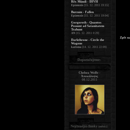
Rêx Mündi - IHVH
Epizeuxis
[15. 12. 2011 19:15]
Burzum - Fallen
Epizeuxis
[15. 12. 2011 19:04]
Gorgoroth - Quantos
Possunt ad Satanitatem
Trahunt
AN
[15. 12. 2011 0:29]
Zpět n
Darkthrone - Circle the
Wagons
karisma
[14. 12. 2011 22:09]
Doporučujeme:
Chelsea Wolfe -
Ἀποκάλυψις
08.12.2011
Nejčtenější články
:
(měsíc)