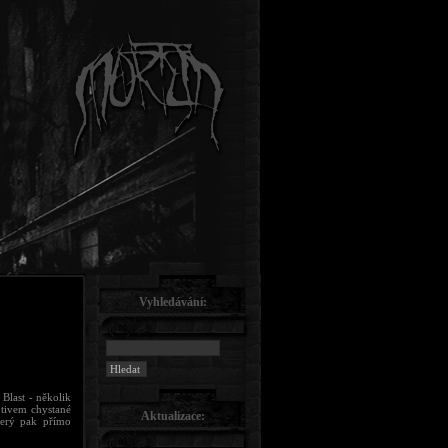
Vyhledávání:
Blast - několik
otivem chystané
Aktualizace:
terý pak přímo