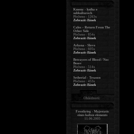
Kmeny - kniha o
subkulturách
Přečteno : 1263x
Zobrazit článek
Cales – Return From The
Other Side
Přečteno : 854x
Zobrazit článek
Arkona - Slovo
Přečteno : 605x
Zobrazit článek
Betrayers of Blood / Noc
Besov
Přečteno : 514x
Zobrazit článek
Setherial - Treason
Přečteno : 453x
Zobrazit článek
Ohlédnutí:
Frostkrieg - Majestatic
eines kalten elements
11.06.2005