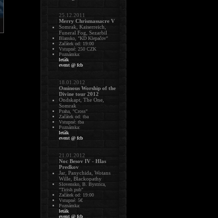
25.12.2011
Merry Chrismassacre V
Somrak, Kaiserreich,
Funeral Fog, Sezarbil
Blansko, "KD Klepačov"
Začátek od: 19:00
Vstupné: 250 CZK
Poznámka:
leták
event @ fcb
18.01.2012
Ominous Worship of the
Divine tour 2012
Ondskapt, The One,
Somrak
Praha, "Cross"
Začátek od: tba
Vstupné: tba
Poznámka:
leták
event @ fcb
21.01.2012
Noc Besov IV - Hlas
Predkov
Jar, Panychida, Wotans
Wille, Blackopathy
Slovensko, B. Bystrica,
"Tirish pub"
Začátek od: 19:00
Vstupné: 5€
Poznámka:
leták
event @ fcb