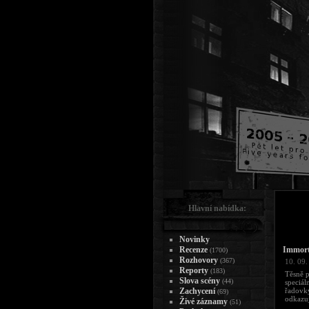
Hlavní nabídka:
Novinky
Recenze
Immorta
(1700)
Rozhovory
(367)
10. 09.
Reporty
(183)
Těsně 
Slova scény
(44)
speciál
Zachycení
řadovk
(69)
odkazuj
Živé záznamy
(51)