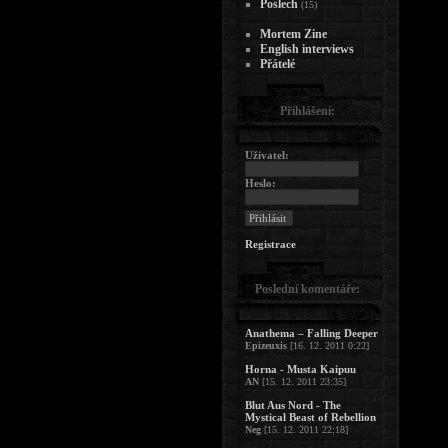
Poslech
(15)
Mortem Zine
English interviews
Přátelé
Přihlášení:
Uživatel:
Heslo:
Registrace
Poslední komentáře:
Anathema – Falling Deeper
Epizeuxis
[16. 12. 2011 0:22]
Horna - Musta Kaipuu
AN
[15. 12. 2011 23:35]
Blut Aus Nord - The
Mystical Beast of Rebellion
Neg
[15. 12. 2011 22:18]