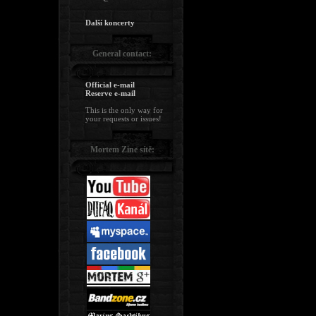
Další koncerty
General contact:
Official e-mail
Reserve e-mail
This is the only way for
your requests or issues!
Mortem Zine sítě: