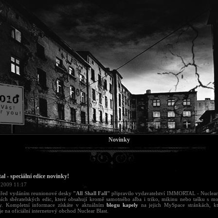
Novinky
l - speciální edice novinky!
 2009 11:17
před vydáním reunionové desky
"All Shall Fall"
připravilo vydavatelství IMMORTAL - Nuclear 
ních sběratelských edic, které obsahují kromě samotného alba i triko, mikinu nebo tašku s m
y. Kompletní informace získáte v aktuálním
blogu kapely
na jejich MySpace stránkách, k
e na oficiální internetový obchod Nuclear Blast.