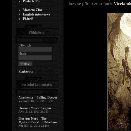
Poslech
(15)
dozvíte přímo ze stránek
Viceland
Mortem Zine
English interviews
Přátelé
Přihlášení:
Uživatel:
Heslo:
Registrace
Poslední komentáře:
Anathema – Falling Deeper
Victimer
[16. 12. 2011 6:49]
Horna - Musta Kaipuu
AN
[15. 12. 2011 23:35]
Blut Aus Nord - The
Mystical Beast of Rebellion
Neg
[15. 12. 2011 22:18]