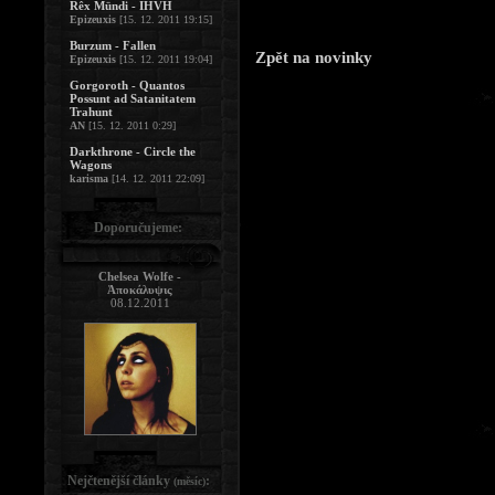
Rêx Mündi - IHVH
Epizeuxis
[15. 12. 2011 19:15]
Burzum - Fallen
Zpět na novinky
Epizeuxis
[15. 12. 2011 19:04]
Gorgoroth - Quantos
Possunt ad Satanitatem
Trahunt
AN
[15. 12. 2011 0:29]
Darkthrone - Circle the
Wagons
karisma
[14. 12. 2011 22:09]
Doporučujeme:
Chelsea Wolfe -
Ἀποκάλυψις
08.12.2011
Nejčtenější články
:
(měsíc)