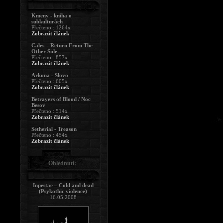
Kmeny - kniha o
subkulturách
Přečteno : 1264x
Zobrazit článek
Cales – Return From The
Other Side
Přečteno : 857x
Zobrazit článek
Arkona - Slovo
Přečteno : 605x
Zobrazit článek
Betrayers of Blood / Noc
Besov
Přečteno : 514x
Zobrazit článek
Setherial - Treason
Přečteno : 454x
Zobrazit článek
Ohlédnutí:
Inpestae – Cold and dead
(Psykothic violence)
16.05.2008