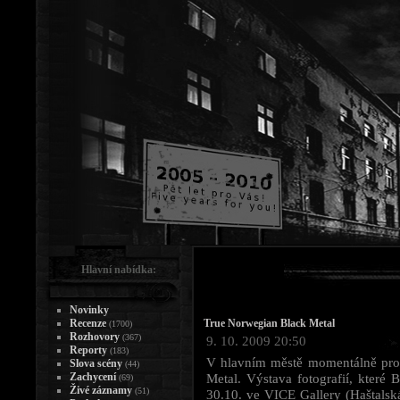
Hlavní nabídka:
Novinky
Recenze
True Norwegian Black Metal
(1700)
Rozhovory
(367)
9. 10. 2009 20:50
Reporty
(183)
V hlavním městě momentálně prob
Slova scény
(44)
Zachycení
Metal. Výstava fotografií, které 
(69)
Živé záznamy
(51)
30.10. ve VICE Gallery (Haštalská 