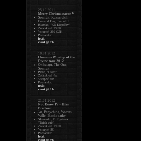
25.12.2011
Merry Chrismassacre V
Somrak, Kaiserreich,
Funeral Fog, Sezarbil
Blansko, "KD Klepačov"
Začátek od: 19:00
Vstupné: 250 CZK
Poznámka:
leták
event @ fcb
18.01.2012
Ominous Worship of the
Divine tour 2012
Ondskapt, The One,
Somrak
Praha, "Cross"
Začátek od: tba
Vstupné: tba
Poznámka:
leták
event @ fcb
21.01.2012
Noc Besov IV - Hlas
Predkov
Jar, Panychida, Wotans
Wille, Blackopathy
Slovensko, B. Bystrica,
"Tirish pub"
Začátek od: 19:00
Vstupné: 5€
Poznámka:
leták
event @ fcb