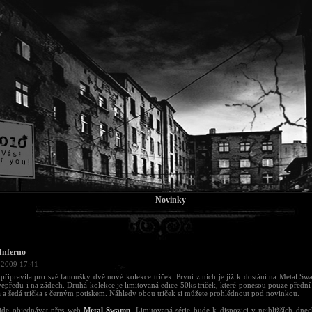
Novinky
Inferno
 2009 17:41
připravila pro své fanoušky dvě nové kolekce triček. První z nich je již k dostání na Metal 
vepředu i na zádech. Druhá kolekce je limitovaná edice 50ks triček, které ponesou pouze přední 
 a šedá trička s černým potiskem. Náhledy obou triček si můžete prohlédnout pod novinkou.
 jde objednávat přes web
Metal Swamp
. Limitovaná série bude k dispozici v nejbližších dnec