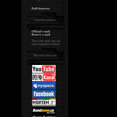
Další koncerty
General contact:
Official e-mail
Reserve e-mail
This is the only way for
your requests or issues!
Mortem Zine sítě: