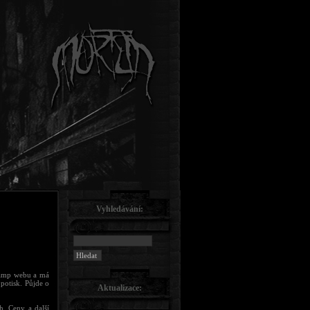
Vyhledávání:
Swamp webu a má
potisk. Půjde o
Aktualizace:
h. Ceny a další