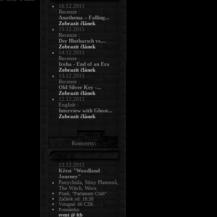
16.12.2011
Recenze :
Anathema – Falling...
Zobrazit článek
15.12.2011
Recenze :
Der Blutharsch vs....
Zobrazit článek
14.12.2011
Recenze :
Iroha - End of an Era
Zobrazit článek
13.12.2011
Recenze :
Old Silver Key -...
Zobrazit článek
12.12.2011
English :
Interview with Ghost...
Zobrazit článek
Koncerty:
23.12.2011
Křest "Woodland
Journey"
Panychida, Stíny Plamenů,
The Witch, Worx
Plzeň, "Parlament Club"
Začátek od: 18:30
Vstupné: 66 CZK
Poznámka:
event @ fcb