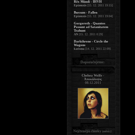
Rêx Mündi - IHVH
Epizeuxis
[15. 12. 2011 19:15]
Burzum - Fallen
Epizeuxis
[15. 12. 2011 19:04]
Gorgoroth - Quantos
Possunt ad Satanitatem
Trahunt
AN
[15. 12. 2011 0:29]
Darkthrone - Circle the
Wagons
karisma
[14. 12. 2011 22:09]
Doporučujeme:
Chelsea Wolfe -
Ἀποκάλυψις
08.12.2011
Nejčtenější články
:
(měsíc)