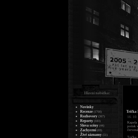
Hlavní nabídka:
Novinky
Recenze
Trička 
(1700)
Rozhovory
(367)
16. 10.
Reporty
(183)
Kapela 
Slova scény
(44)
potisk 
Zachycení
červená
(69)
Živé záznamy
(51)
Trička