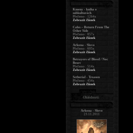
Kmeny - kniha o
subkulturách
Přečteno : 1264x
Zobrazit článek
Cales – Return From The
Other Side
Přečteno : 857x
Zobrazit článek
Arkona - Slovo
Přečteno : 605x
Zobrazit článek
Betrayers of Blood / Noc
Besov
Přečteno : 514x
Zobrazit článek
Setherial - Treason
Přečteno : 454x
Zobrazit článek
Ohlédnutí:
Arkona - Slovo
23.11.2011