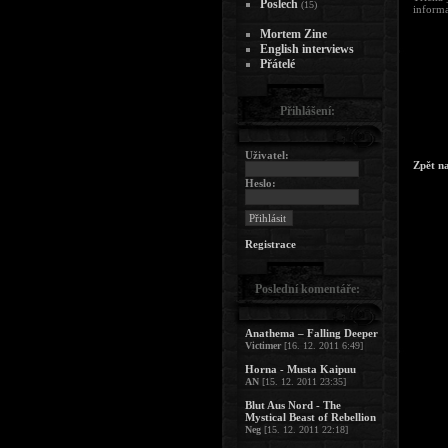
Poslech
(15)
inform
Mortem Zine
English interviews
Přátelé
Přihlášení:
Uživatel:
Zpět n
Heslo:
Registrace
Poslední komentáře:
Anathema – Falling Deeper
Victimer
[16. 12. 2011 6:49]
Horna - Musta Kaipuu
AN
[15. 12. 2011 23:35]
Blut Aus Nord - The
Mystical Beast of Rebellion
Neg
[15. 12. 2011 22:18]