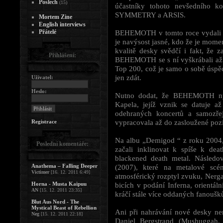
Poslech
(15)
účastníky tohoto nevšedního
SYMMETRY a ARSIS.
Mortem Zine
English interviews
Přátelé
BEHEMOTH v tomto roce vydali u
je navýsost jasné, kdo že je momen
kvalitě desky svědčí i fakt, že
Přihlášení:
BEHEMOTH se s ní vyškrábali až na
Top 200, což je samo o sobě úspě
jen zdát.
Uživatel:
Heslo:
Nutno dodat, že BEHEMOTH nyní 
Kapela, jejíž vznik se datuje a
odehraných koncertů a samozř
vypracovala až do zasloužené pozi
Registrace
Na albu „Demigod “ z roku 2004
Poslední komentáře:
začali inklinovat k spíše k de
blackened death metal. Násled
Anathema – Falling Deeper
(2007), které na metalové scé
Victimer
[16. 12. 2011 6:49]
atmosférický rozptyl zvuku, Nerga
Horna - Musta Kaipuu
bicích v podání Inferna, orientá
AN
[15. 12. 2011 23:35]
kráčí stále více oddaných fanoušk
Blut Aus Nord - The
Mystical Beast of Rebellion
Ani při nahrávání nové desky 
Neg
[15. 12. 2011 22:18]
Daniel Bergstrand (Mushuggah,