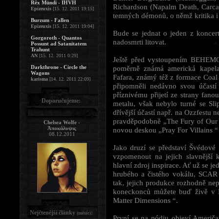
Rêx Mündi - IHVH
Richardson (Napalm Death, Carcas
Epizeuxis
[15. 12. 2011 19:15]
temných démonů, o němž kritika i 
Burzum - Fallen
Epizeuxis
[15. 12. 2011 19:04]
Bude se jednat o jeden z koncer
Gorgoroth - Quantos
nadosmrti litovat.
Possunt ad Satanitatem
Trahunt
AN
[15. 12. 2011 0:29]
Ještě před vystoupením BEHEMOT
Darkthrone - Circle the
poměrně známá americká kapel
Wagons
Fafara, známý též z formace C
karisma
[14. 12. 2011 22:09]
připomněli nedávno svou účastí 
příznivému přijetí ze strany fanou
Doporučujeme:
metalu, však nebylo turné se Sl
dřívější účastí např. na Ozzfestu 
pravděpodobně „The Fury of Our 
Chelsea Wolfe -
Ἀποκάλυψις
novou deskou „Pray For Villains “
08.12.2011
Jako druzí se představí Švédo
vzpomenout na jejich slavnější 
hlavní zdroj inspirace. Ať už se j
hrubého a čistého vokálu, SCA
tak, jejich produkce rozhodně nep
koneckonců můžete buď živě v P
Matter Dimensions “.
Nejčtenější články
:
(měsíc)
První se na pódiu objeví Američa