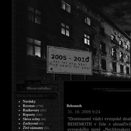
Hlavní nabídka:
Novinky
Recenze
Behemoth
(1700)
Rozhovory
(367)
31. 10. 2009 9:24
Reporty
(183)
"Dominantní vůdci evropské death
Slova scény
(44)
Zachycení
BEHEMOTH v čele s uhrančivým
(69)
Živé záznamy
(51)
evropského turné „Neckbreakers 