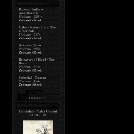
Kmeny - kniha o
subkulturách
Přečteno : 1264x
Zobrazit článek
Cales – Return From The
Other Side
Přečteno : 857x
Zobrazit článek
Arkona - Slovo
Přečteno : 605x
Zobrazit článek
Betrayers of Blood / Noc
Besov
Přečteno : 514x
Zobrazit článek
Setherial - Treason
Přečteno : 454x
Zobrazit článek
Ohlédnutí:
Dordeduh – Valea Omului
01.10.2010