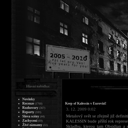
Hlavní nabídka:
Novinky
Recenze
Keep of Kalessin v Eurovizi!
(1700)
Rozhovory
(367)
3. 12. 2009 0:02
Reporty
(183)
Metalový svět se zřejmě již defin
Slova scény
(44)
Zachycení
KALESSIN bude příští rok represe
(69)
Živé záznamy
(51)
Skladbu, kterou tam Obsidian a 