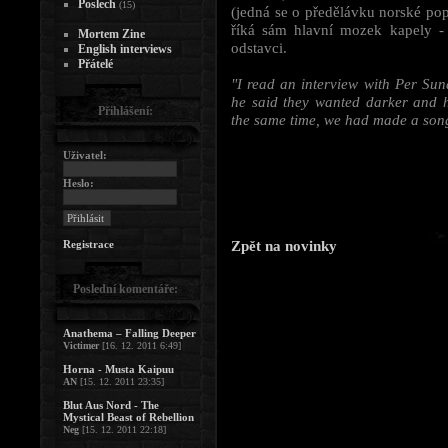
Poslech
(15)
(jedná se o předělávku norské po
říká sám hlavní mozek kapely -
Mortem Zine
odstavci.
English interviews
Přátelé
"I read an interview with Per Sun
he said they wanted darker and h
Přihlášení:
the same time, we had made a song w
Uživatel:
Heslo:
Zpět na novinky
Registrace
Poslední komentáře:
Anathema – Falling Deeper
Victimer
[16. 12. 2011 6:49]
Horna - Musta Kaipuu
AN
[15. 12. 2011 23:35]
Blut Aus Nord - The
Mystical Beast of Rebellion
Neg
[15. 12. 2011 22:18]