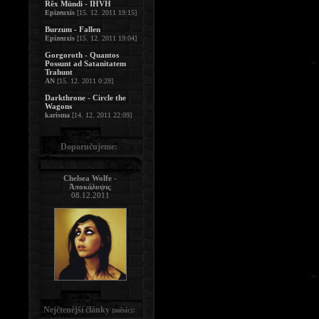
Rêx Mündi - IHVH
Epizeuxis
[15. 12. 2011 19:15]
Burzum - Fallen
Epizeuxis
[15. 12. 2011 19:04]
Gorgoroth - Quantos
Possunt ad Satanitatem
Trahunt
AN
[15. 12. 2011 0:29]
Darkthrone - Circle the
Wagons
karisma
[14. 12. 2011 22:09]
Doporučujeme:
Chelsea Wolfe -
Ἀποκάλυψις
08.12.2011
Nejčtenější články
:
(měsíc)