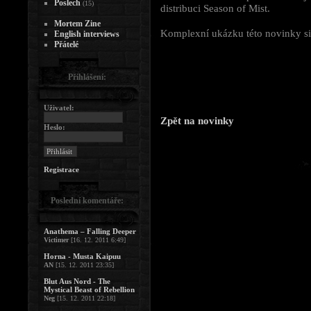
Poslech
(15)
distribuci Season of Mist.
Mortem Zine
Komplexní ukázku této novinky s
English interviews
Přátelé
Přihlášení:
Uživatel:
Zpět na novinky
Heslo:
Registrace
Poslední komentáře:
Anathema – Falling Deeper
Victimer
[16. 12. 2011 6:49]
Horna - Musta Kaipuu
AN
[15. 12. 2011 23:35]
Blut Aus Nord - The
Mystical Beast of Rebellion
Neg
[15. 12. 2011 22:18]