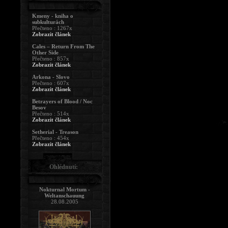
Kmeny - kniha o
subkulturách
Přečteno : 1267x
Zobrazit článek
Cales – Return From The
Other Side
Přečteno : 857x
Zobrazit článek
Arkona - Slovo
Přečteno : 607x
Zobrazit článek
Betrayers of Blood / Noc
Besov
Přečteno : 514x
Zobrazit článek
Setherial - Treason
Přečteno : 454x
Zobrazit článek
Ohlédnutí:
Nokturnal Mortum -
Weltanschauung
28.08.2005