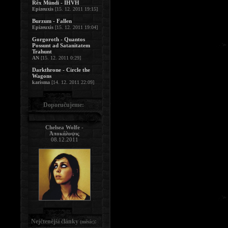
Rêx Mündi - IHVH
Epizeuxis
[15. 12. 2011 19:15]
Burzum - Fallen
Epizeuxis
[15. 12. 2011 19:04]
Gorgoroth - Quantos
Possunt ad Satanitatem
Trahunt
AN
[15. 12. 2011 0:29]
Darkthrone - Circle the
Wagons
karisma
[14. 12. 2011 22:09]
Doporučujeme:
Chelsea Wolfe -
Ἀποκάλυψις
08.12.2011
Nejčtenější články
:
(měsíc)