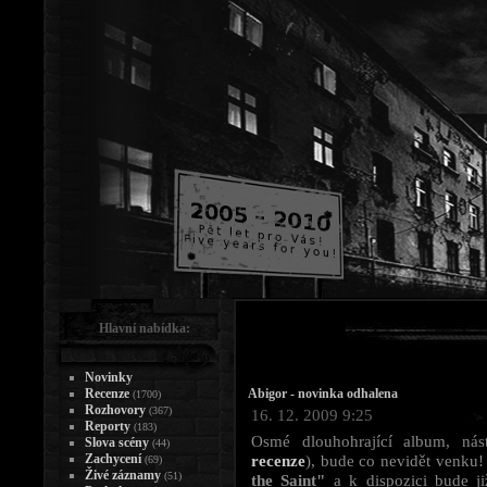
Hlavní nabídka:
Novinky
Recenze
Abigor - novinka odhalena
(1700)
Rozhovory
(367)
16. 12. 2009 9:25
Reporty
(183)
Osmé dlouhohrající album, nást
Slova scény
(44)
Zachycení
recenze
), bude co nevidět venku
(69)
Živé záznamy
(51)
the Saint"
a k dispozici bude ji