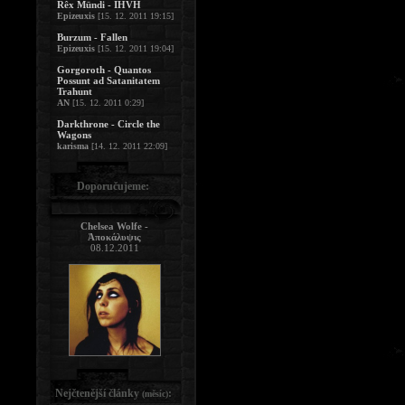
Rêx Mündi - IHVH
Epizeuxis
[15. 12. 2011 19:15]
Burzum - Fallen
Epizeuxis
[15. 12. 2011 19:04]
Gorgoroth - Quantos
Possunt ad Satanitatem
Trahunt
AN
[15. 12. 2011 0:29]
Darkthrone - Circle the
Wagons
karisma
[14. 12. 2011 22:09]
Doporučujeme:
Chelsea Wolfe -
Ἀποκάλυψις
08.12.2011
Nejčtenější články
:
(měsíc)