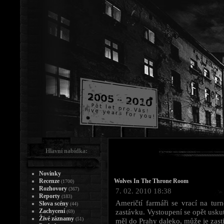
Hlavní nabídka:
Novinky
Recenze
Wolves In The Throne Room
(1700)
Rozhovory
(367)
7. 02. 2010 18:38
Reporty
(183)
Američtí farmáři se vrací na tur
Slova scény
(44)
Zachycení
zastávku. Vystoupení se opět usku
(69)
Živé záznamy
(51)
měl do Prahy daleko, může je zasti