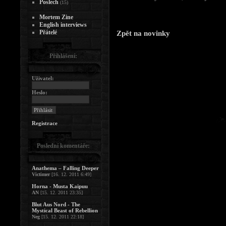
Poslech
(15)
Mortem Zine
English interviews
Přátelé
Zpět na novinky
Přihlášení:
Uživatel:
Heslo:
Registrace
Poslední komentáře:
Anathema – Falling Deeper
Victimer
[16. 12. 2011 6:49]
Horna - Musta Kaipuu
AN
[15. 12. 2011 23:35]
Blut Aus Nord - The
Mystical Beast of Rebellion
Neg
[15. 12. 2011 22:18]