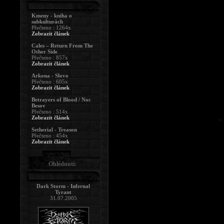
Kmeny - kniha o
subkulturách
Přečteno : 1264x
Zobrazit článek
Cales – Return From The
Other Side
Přečteno : 857x
Zobrazit článek
Arkona - Slovo
Přečteno : 605x
Zobrazit článek
Betrayers of Blood / Noc
Besov
Přečteno : 514x
Zobrazit článek
Setherial - Treason
Přečteno : 454x
Zobrazit článek
Ohlédnutí:
Dark Storm - Infernal
Tyrant
31.07.2005