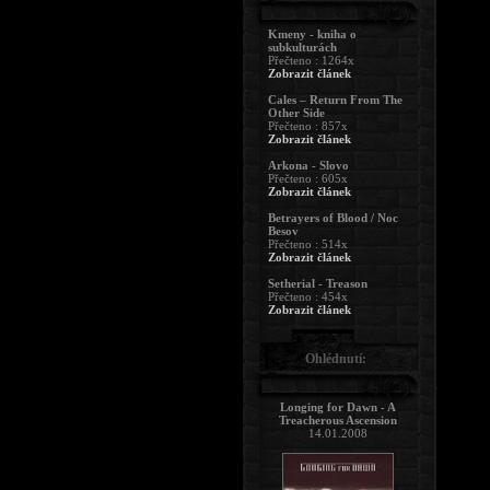
Kmeny - kniha o
subkulturách
Přečteno : 1264x
Zobrazit článek
Cales – Return From The
Other Side
Přečteno : 857x
Zobrazit článek
Arkona - Slovo
Přečteno : 605x
Zobrazit článek
Betrayers of Blood / Noc
Besov
Přečteno : 514x
Zobrazit článek
Setherial - Treason
Přečteno : 454x
Zobrazit článek
Ohlédnutí:
Longing for Dawn - A
Treacherous Ascension
14.01.2008