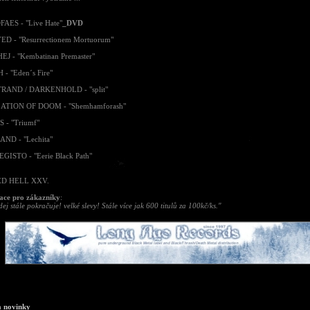
AES - "Live Hate"
_DVD
D - "Resurrectionem Mortuorum"
J - "Kembatinan Premaster"
- "Eden´s Fire"
RAND / DARKENHOLD - "split"
ATION OF DOOM - "Shemhamforash"
 - "Triumf"
ND - "Lechita"
GISTO - "Eerie Black Path"
ED HELL XXV.
ace pro zákazníky
:
ej stále pokračuje! velké slevy! Stále více jak 600 titulů za 100kč/ks."
a novinky