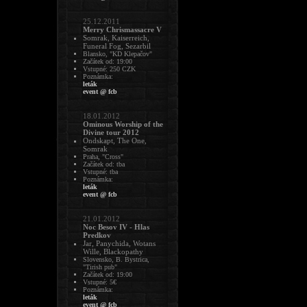
25.12.2011
Merry Chrismassacre V
Somrak, Kaiserreich,
Funeral Fog, Sezarbil
Blansko, "KD Klepačov"
Začátek od: 19:00
Vstupné: 250 CZK
Poznámka:
leták
event @ fcb
18.01.2012
Ominous Worship of the
Divine tour 2012
Ondskapt, The One,
Somrak
Praha, "Cross"
Začátek od: tba
Vstupné: tba
Poznámka:
leták
event @ fcb
21.01.2012
Noc Besov IV - Hlas
Predkov
Jar, Panychida, Wotans
Wille, Blackopathy
Slovensko, B. Bystrica,
"Tirish pub"
Začátek od: 19:00
Vstupné: 5€
Poznámka:
leták
event @ fcb