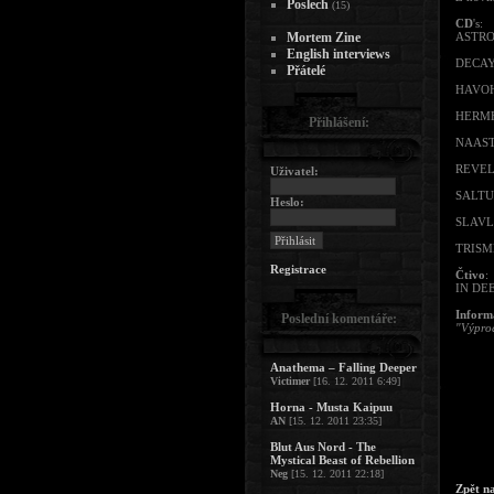
Poslech
(15)
CD
's:
Mortem Zine
ASTROF
English interviews
DECAYE
Přátelé
HAVOHE
HERMH 
Přihlášení:
NAAST
REVEL
Uživatel:
SALTUS
Heslo:
SLAVLA
TRISME
Registrace
Čtivo
:
IN DE
Inform
Poslední komentáře:
"Výprod
Anathema – Falling Deeper
Victimer
[16. 12. 2011 6:49]
Horna - Musta Kaipuu
AN
[15. 12. 2011 23:35]
Blut Aus Nord - The
Mystical Beast of Rebellion
Neg
[15. 12. 2011 22:18]
Zpět n