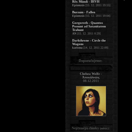
Rêx Mündi - IHVH
Epizeuxis
[15. 12. 2011 19:15]
Burzum - Fallen
Epizeuxis
[15. 12. 2011 19:04]
Gorgoroth - Quantos
Possunt ad Satanitatem
Trahunt
AN
[15. 12. 2011 0:29]
Darkthrone - Circle the
Wagons
karisma
[14. 12. 2011 22:09]
Doporučujeme:
Chelsea Wolfe -
Ἀποκάλυψις
08.12.2011
Nejčtenější články
:
(měsíc)