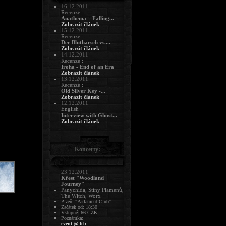
16.12.2011
Recenze :
Anathema – Falling...
Zobrazit článek
15.12.2011
Recenze :
Der Blutharsch vs....
Zobrazit článek
14.12.2011
Recenze :
Iroha - End of an Era
Zobrazit článek
13.12.2011
Recenze :
Old Silver Key -...
Zobrazit článek
12.12.2011
English :
Interview with Ghost...
Zobrazit článek
Koncerty:
23.12.2011
Křest "Woodland
Journey"
Panychida, Stíny Plamenů,
The Witch, Worx
Plzeň, "Parlament Club"
Začátek od: 18:30
Vstupné: 66 CZK
Poznámka:
event @ fcb