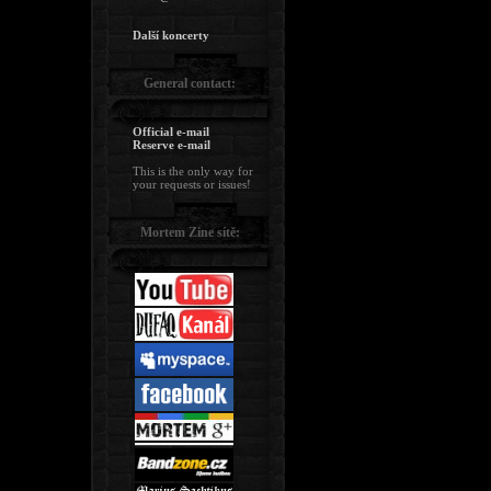
Další koncerty
General contact:
Official e-mail
Reserve e-mail
This is the only way for
your requests or issues!
Mortem Zine sítě: