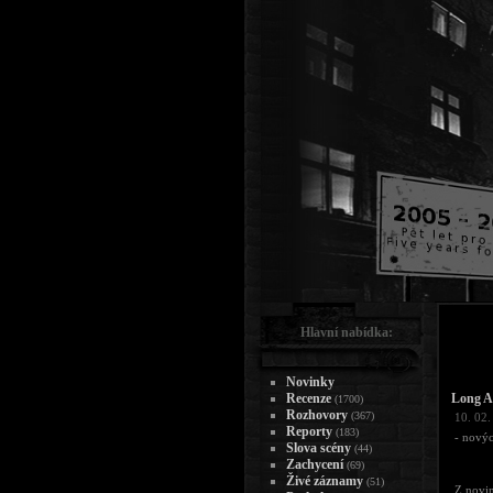
Hlavní nabídka:
Novinky
Recenze
Long A
(1700)
Rozhovory
(367)
10. 02.
Reporty
(183)
- novýc
Slova scény
(44)
Zachycení
(69)
Živé záznamy
(51)
Z novin