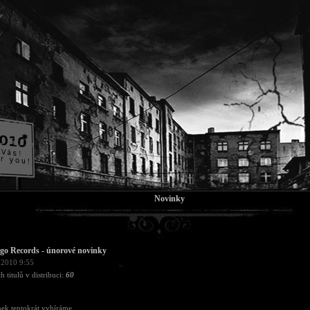
Novinky
go Records - únorové novinky
 2010 9:55
h titulů v distribuci:
60
ek tentokrát vybíráme ...