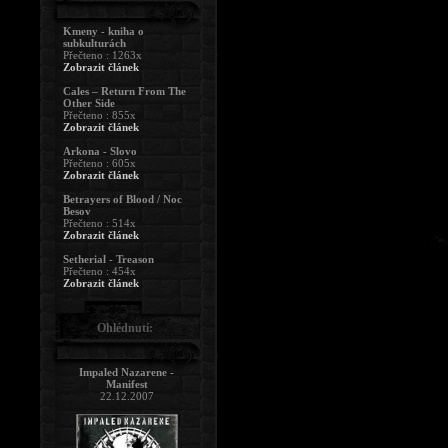
Kmeny - kniha o
subkulturách
Přečteno : 1263x
Zobrazit článek
Cales – Return From The
Other Side
Přečteno : 855x
Zobrazit článek
Arkona - Slovo
Přečteno : 605x
Zobrazit článek
Betrayers of Blood / Noc
Besov
Přečteno : 514x
Zobrazit článek
Setherial - Treason
Přečteno : 454x
Zobrazit článek
Ohlédnutí:
Impaled Nazarene -
Manifest
22.12.2007