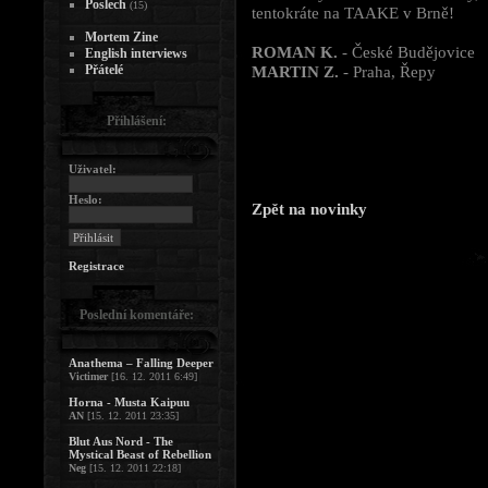
Poslech
(15)
tentokráte na TAAKE v Brně!
Mortem Zine
ROMAN K.
- České Budějovice
English interviews
Přátelé
MARTIN Z.
- Praha, Řepy
Přihlášení:
Uživatel:
Heslo:
Zpět na novinky
Registrace
Poslední komentáře:
Anathema – Falling Deeper
Victimer
[16. 12. 2011 6:49]
Horna - Musta Kaipuu
AN
[15. 12. 2011 23:35]
Blut Aus Nord - The
Mystical Beast of Rebellion
Neg
[15. 12. 2011 22:18]