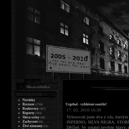
Hlavní nabídka:
Novinky
Recenze
Urgehal - vyhlášení soutěže!
(1700)
Rozhovory
(367)
17. 02. 2010 16:30
Reporty
(183)
Vylosovali jsme dva z vás, kter
Slova scény
(44)
Zachycení
INFERNO, SILVA NIGRA, STORMN
(69)
Živé záznamy
(51)
Děčíně. Vy ostatní nevěste hlavy, 