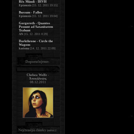
Rêx Mündi - IHVH
Epizeuxis
[15. 12. 2011 19:15]
Burzum - Fallen
Epizeuxis
[15. 12. 2011 19:04]
Gorgoroth - Quantos
Possunt ad Satanitatem
Trahunt
AN
[15. 12. 2011 0:29]
Darkthrone - Circle the
Wagons
karisma
[14. 12. 2011 22:09]
Doporučujeme:
Chelsea Wolfe -
Ἀποκάλυψις
08.12.2011
Nejčtenější články
:
(měsíc)