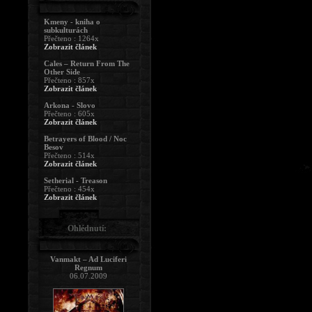
Kmeny - kniha o
subkulturách
Přečteno : 1264x
Zobrazit článek
Cales – Return From The
Other Side
Přečteno : 857x
Zobrazit článek
Arkona - Slovo
Přečteno : 605x
Zobrazit článek
Betrayers of Blood / Noc
Besov
Přečteno : 514x
Zobrazit článek
Setherial - Treason
Přečteno : 454x
Zobrazit článek
Ohlédnutí:
Vanmakt – Ad Luciferi
Regnum
06.07.2009