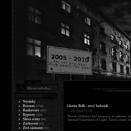
Hlavní nabídka:
Novinky
Recenze
Glorior Belli - nový bubeník
(1700)
Rozhovory
(367)
1. 03. 2010 11:35
Reporty
(183)
Novou obsluhou bicí soupravy se nakonec st
Slova scény
(44)
Intrepid Experience of Light", kterou máme če
Zachycení
(69)
Živé záznamy
(51)