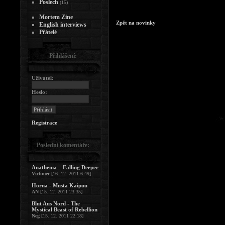
Poslech
(15)
Mortem Zine
Zpět na novinky
English interviews
Přátelé
Přihlášení:
Uživatel:
Heslo:
Registrace
Poslední komentáře:
Anathema – Falling Deeper
Victimer
[16. 12. 2011 6:49]
Horna - Musta Kaipuu
AN
[15. 12. 2011 23:35]
Blut Aus Nord - The
Mystical Beast of Rebellion
Neg
[15. 12. 2011 22:18]