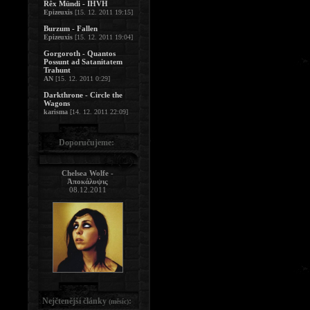
Rêx Mündi - IHVH
Epizeuxis
[15. 12. 2011 19:15]
Burzum - Fallen
Epizeuxis
[15. 12. 2011 19:04]
Gorgoroth - Quantos
Possunt ad Satanitatem
Trahunt
AN
[15. 12. 2011 0:29]
Darkthrone - Circle the
Wagons
karisma
[14. 12. 2011 22:09]
Doporučujeme:
Chelsea Wolfe -
Ἀποκάλυψις
08.12.2011
Nejčtenější články
:
(měsíc)