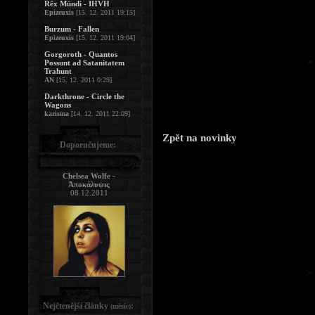
Rêx Mündi - IHVH
Epizeuxis
[15. 12. 2011 19:15]
Burzum - Fallen
Epizeuxis
[15. 12. 2011 19:04]
Gorgoroth - Quantos
Possunt ad Satanitatem
Trahunt
AN
[15. 12. 2011 0:29]
Darkthrone - Circle the
Wagons
karisma
[14. 12. 2011 22:09]
Zpět na novinky
Doporučujeme:
Chelsea Wolfe -
Ἀποκάλυψις
08.12.2011
Nejčtenější články
:
(měsíc)