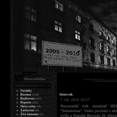
Hlavní nabídka:
Novinky
Recenze
Heidevolk
(1700)
Rozhovory
(367)
7. 04. 2010 10:57
Reporty
(183)
Nizozemští folk metalisté H
Slova scény
(44)
Zachycení
"Nehalennia". Video pochází z akt
(69)
Živé záznamy
(51)
vyšla u Napalm Records 26. březn