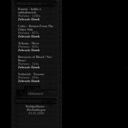
Kmeny - kniha o
subkulturách
Přečteno : 1266x
Zobrazit článek
Cales – Return From The
Other Side
Přečteno : 857x
Zobrazit článek
Arkona - Slovo
Přečteno : 605x
Zobrazit článek
Betrayers of Blood / Noc
Besov
Přečteno : 514x
Zobrazit článek
Setherial - Treason
Přečteno : 454x
Zobrazit článek
Ohlédnutí:
Waldgeflüster –
Herbstklagen
03.05.2009