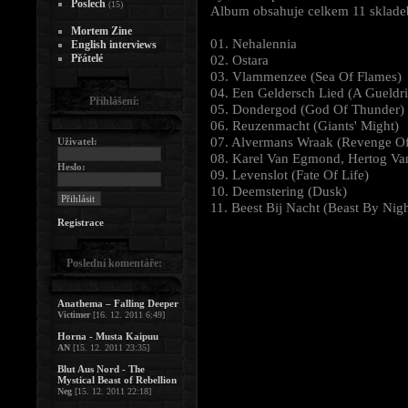
Poslech
(15)
Album obsahuje celkem 11 skladeb a
Mortem Zine
01. Nehalennia
English interviews
Přátelé
02. Ostara
03. Vlammenzee (Sea Of Flames)
04. Een Geldersch Lied (A Gueldr
Přihlášení:
05. Dondergod (God Of Thunder)
06. Reuzenmacht (Giants' Might)
07. Alvermans Wraak (Revenge O
Uživatel:
08. Karel Van Egmond, Hertog Va
Heslo:
09. Levenslot (Fate Of Life)
10. Deemstering (Dusk)
11. Beest Bij Nacht (Beast By Nigh
Registrace
Poslední komentáře:
Anathema – Falling Deeper
Victimer
[16. 12. 2011 6:49]
Horna - Musta Kaipuu
AN
[15. 12. 2011 23:35]
Blut Aus Nord - The
Mystical Beast of Rebellion
Neg
[15. 12. 2011 22:18]