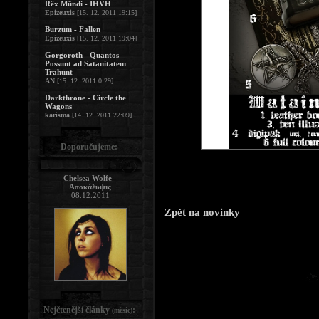
Rêx Mündi - IHVH
Epizeuxis
[15. 12. 2011 19:15]
Burzum - Fallen
Epizeuxis
[15. 12. 2011 19:04]
Gorgoroth - Quantos
Possunt ad Satanitatem
Trahunt
AN
[15. 12. 2011 0:29]
Darkthrone - Circle the
Wagons
karisma
[14. 12. 2011 22:09]
Doporučujeme:
Chelsea Wolfe -
Ἀποκάλυψις
08.12.2011
Zpět na novinky
Nejčtenější články
:
(měsíc)