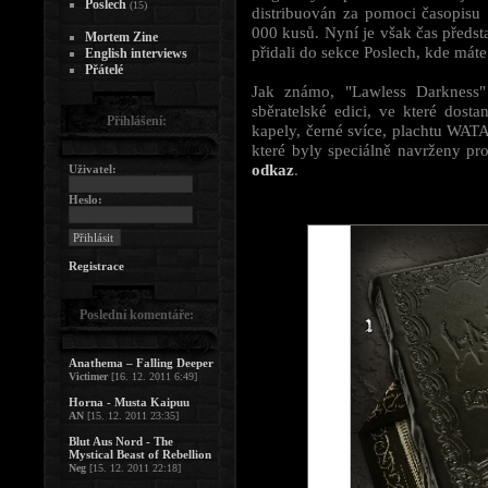
Poslech
(15)
distribuován za pomoci časopisu 
000 kusů. Nyní je však čas předst
Mortem Zine
přidali do sekce Poslech, kde máte
English interviews
Přátelé
Jak známo, "Lawless Darkness" 
sběratelské edici, ve které dos
Přihlášení:
kapely, černé svíce, plachtu WAT
které byly speciálně navrženy pr
odkaz
.
Uživatel:
Heslo:
Registrace
Poslední komentáře:
Anathema – Falling Deeper
Victimer
[16. 12. 2011 6:49]
Horna - Musta Kaipuu
AN
[15. 12. 2011 23:35]
Blut Aus Nord - The
Mystical Beast of Rebellion
Neg
[15. 12. 2011 22:18]