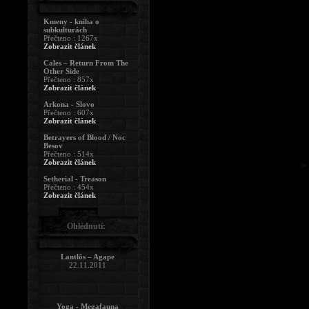
Kmeny - kniha o
subkulturách
Přečteno : 1267x
Zobrazit článek
Cales – Return From The
Other Side
Přečteno : 857x
Zobrazit článek
Arkona - Slovo
Přečteno : 607x
Zobrazit článek
Betrayers of Blood / Noc
Besov
Přečteno : 514x
Zobrazit článek
Setherial - Treason
Přečteno : 454x
Zobrazit článek
Ohlédnutí:
Lantlôs – Agape
22.11.2011
Yoga - Megafauna