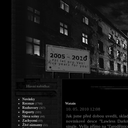
Hlavní nabídka:
Novinky
Recenze
Watain
(1700)
Rozhovory
(367)
10. 05. 2010 12:08
Reporty
(183)
Jak jsme před dobou uvedli, skl
Slova scény
(44)
Zachycení
novinkové desce "Lawless Dark
(69)
Živé záznamy
(51)
single. Vyšla přímo na "čarodějnic