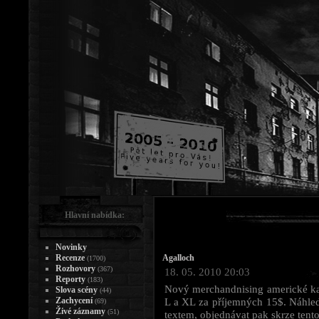
Hlavní nabídka:
Novinky
Recenze
Agalloch
(1700)
Rozhovory
(367)
18. 05. 2010 20:03
Reporty
(183)
Nový merchandnising americké ka
Slova scény
(44)
Zachycení
L a XL za příjemných 15$. Náhled
(69)
Živé záznamy
(51)
textem, objednávat pak skrze tent