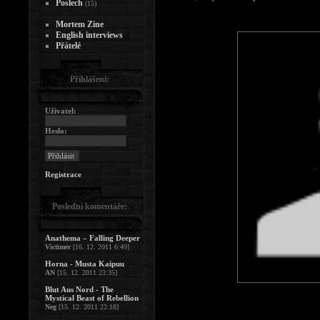
Poslech
(15)
Mortem Zine
English interviews
Přátelé
Přihlášení:
Uživatel:
Heslo:
Registrace
Poslední komentáře:
Anathema – Falling Deeper
Victimer
[16. 12. 2011 6:49]
Horna - Musta Kaipuu
AN
[15. 12. 2011 23:35]
Blut Aus Nord - The
Mystical Beast of Rebellion
Neg
[15. 12. 2011 22:18]