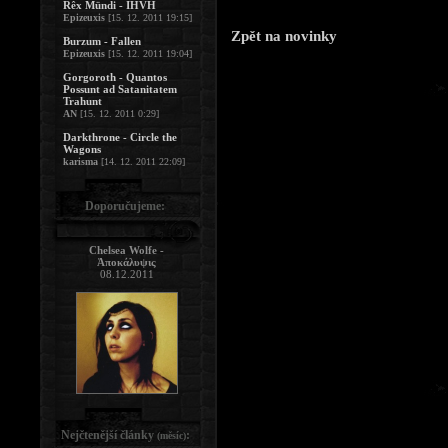
Rêx Mündi - IHVH
Epizeuxis
[15. 12. 2011 19:15]
Zpět na novinky
Burzum - Fallen
Epizeuxis
[15. 12. 2011 19:04]
Gorgoroth - Quantos
Possunt ad Satanitatem
Trahunt
AN
[15. 12. 2011 0:29]
Darkthrone - Circle the
Wagons
karisma
[14. 12. 2011 22:09]
Doporučujeme:
Chelsea Wolfe -
Ἀποκάλυψις
08.12.2011
Nejčtenější články
:
(měsíc)