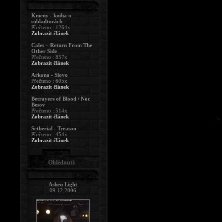
Kmeny - kniha o
subkulturách
Přečteno : 1264x
Zobrazit článek
Cales – Return From The
Other Side
Přečteno : 857x
Zobrazit článek
Arkona - Slovo
Přečteno : 605x
Zobrazit článek
Betrayers of Blood / Noc
Besov
Přečteno : 514x
Zobrazit článek
Setherial - Treason
Přečteno : 454x
Zobrazit článek
Ohlédnutí:
Ashen Light
09.12.2006