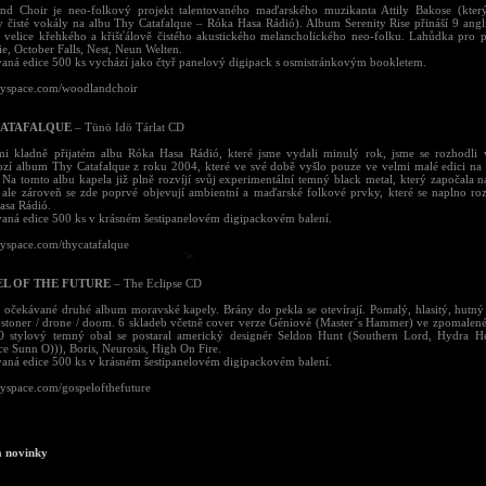
nd Choir je neo-folkový projekt talentovaného maďarského muzikanta Attily Bakose (který
 čisté vokály na albu Thy Catafalque – Róka Hasa Rádió). Album Serenity Rise přináší 9 ang
 velice křehkého a křišťálově čistého akustického melancholického neo-folku. Lahůdka pro p
ie, October Falls, Nest, Neun Welten.
aná edice 500 ks vychází jako čtyř panelový digipack s osmistránkovým bookletem.
space.com/woodlandchoir
CATAFALQUE
– Tünö Idö Tárlat CD
mi kladně přijatém albu Róka Hasa Rádió, které jsme vydali minulý rok, jsme se rozhodli v
zí album Thy Catafalque z roku 2004, které ve své době vyšlo pouze ve velmi malé edici na 
 Na tomto albu kapela již plně rozvíjí svůj experimentální temný black metal, který započala 
 ale zároveň se zde poprvé objevují ambientní a maďarské folkové prvky, které se naplno ro
asa Rádió.
aná edice 500 ks v krásném šestipanelovém digipackovém balení.
space.com/thycatafalque
L OF THE FUTURE
– The Eclipse CD
očekávané druhé album moravské kapely. Brány do pekla se otevírají. Pomalý, hlasitý, hutný
 stoner / drone / doom. 6 skladeb včetně cover verze Géniové (Master´s Hammer) ve zpomalené
 O stylový temný obal se postaral americký designér Seldon Hunt (Southern Lord, Hydra H
ce Sunn O))), Boris, Neurosis, High On Fire.
aná edice 500 ks v krásném šestipanelovém digipackovém balení.
space.com/gospelofthefuture
a novinky