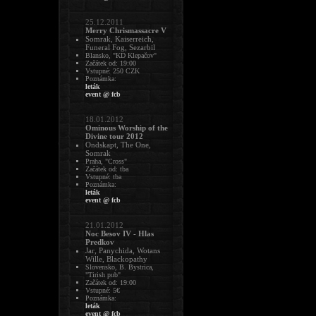
25.12.2011
Merry Chrismassacre V
Somrak, Kaiserreich,
Funeral Fog, Sezarbil
Blansko, "KD Klepačov"
Začátek od: 19:00
Vstupné: 250 CZK
Poznámka:
leták
event @ fcb
18.01.2012
Ominous Worship of the
Divine tour 2012
Ondskapt, The One,
Somrak
Praha, "Cross"
Začátek od: tba
Vstupné: tba
Poznámka:
leták
event @ fcb
21.01.2012
Noc Besov IV - Hlas
Predkov
Jar, Panychida, Wotans
Wille, Blackopathy
Slovensko, B. Bystrica,
"Tirish pub"
Začátek od: 19:00
Vstupné: 5€
Poznámka:
leták
event @ fcb