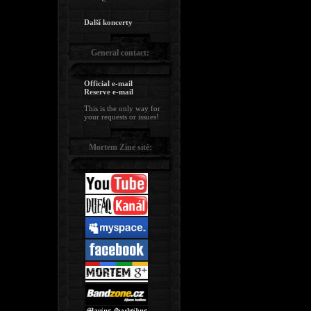
Další koncerty
General contact:
Official e-mail
Reserve e-mail
This is the only way for
your requests or issues!
Mortem Zine sítě: