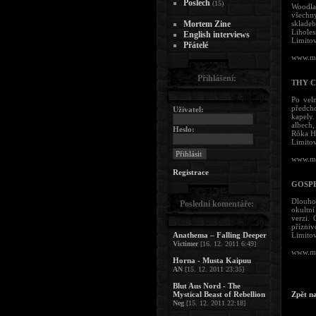
Poslech
(15)
Woodla
všechny
Mortem Zine
skladeb
Liholes
English interviews
Limitov
Přátelé
www.my
Přihlášení:
THY 
Po vel
předcho
Uživatel:
kapely.
albech,
Heslo:
Róka H
Limitov
www.my
Registrace
GOSPE
Dlouho 
Poslední komentáře:
okultní
verzi.
přízniv
Anathema – Falling Deeper
Limitov
Victimer
[16. 12. 2011 6:49]
www.my
Horna - Musta Kaipuu
AN
[15. 12. 2011 23:35]
Blut Aus Nord - The
Mystical Beast of Rebellion
Zpět n
Neg
[15. 12. 2011 22:18]