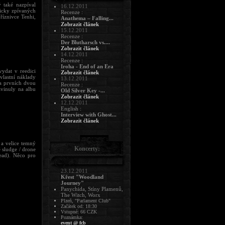
 také nazpíval
16.12.2011
licky zpívaných
Recenze :
říznivce Tenhi,
Anathema – Falling...
Zobrazit článek
15.12.2011
Recenze :
Der Blutharsch vs....
Zobrazit článek
14.12.2011
Recenze :
Iroha - End of an Era
ydat v reedici
Zobrazit článek
vlastní náklady
13.12.2011
na prvních dvou
Recenze :
zvinuly na albu
Old Silver Key -...
Zobrazit článek
12.12.2011
English :
Interview with Ghost...
Zobrazit článek
 a velice temný
Koncerty:
 sludge / drone
ead). Něco pro
23.12.2011
Křest "Woodland
Journey"
Panychida, Stíny Plamenů,
The Witch, Worx
Plzeň, "Parlament Club"
Začátek od: 18:30
Vstupné: 66 CZK
Poznámka:
event @ fcb