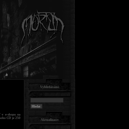
Vyhledávání:
ď v e-shopu na
dnoho CD je 250
Aktualizace: