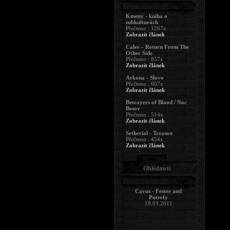
Kmeny - kniha o
subkulturách
Přečteno : 1267x
Zobrazit článek
Cales – Return From The
Other Side
Přečteno : 857x
Zobrazit článek
Arkona - Slovo
Přečteno : 607x
Zobrazit článek
Betrayers of Blood / Noc
Besov
Přečteno : 514x
Zobrazit článek
Setherial - Treason
Přečteno : 454x
Zobrazit článek
Ohlédnutí:
Cavus - Fester and
Putrefy
19.03.2011