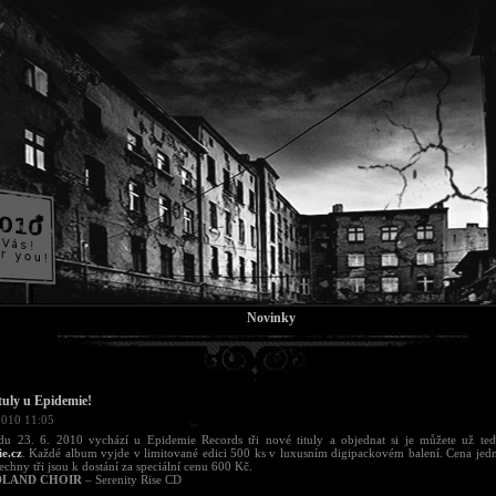
Novinky
tuly u Epidemie!
2010 11:05
edu 23. 6. 2010 vychází u Epidemie Records tři nové tituly a objednat si je můžete už te
e.cz
. Každé album vyjde v limitované edici 500 ks v luxusním digipackovém balení. Cena je
echny tři jsou k dostání za speciální cenu 600 Kč.
LAND CHOIR
– Serenity Rise CD