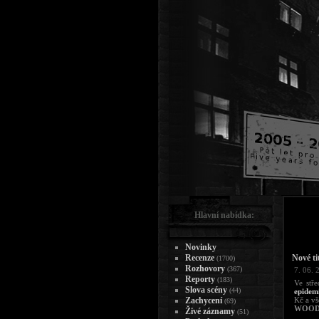
Hlavní nabídka:
Novinky
Recenze
Nové ti
(1700)
Rozhovory
(367)
7. 06. 
Reporty
(183)
Ve stř
Slova scény
(44)
epidemi
Zachycení
Kč a vš
(69)
WOOD
Živé záznamy
(51)