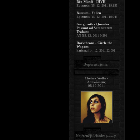
Rêx Mündi - IHVH
Epizeuxis
[15. 12. 2011 19:15]
Burzum - Fallen
Epizeuxis
[15. 12. 2011 19:04]
Gorgoroth - Quantos
Possunt ad Satanitatem
Trahunt
AN
[15. 12. 2011 0:29]
Darkthrone - Circle the
Wagons
karisma
[14. 12. 2011 22:09]
Doporučujeme:
Chelsea Wolfe -
Ἀποκάλυψις
08.12.2011
Nejčtenější články
:
(měsíc)