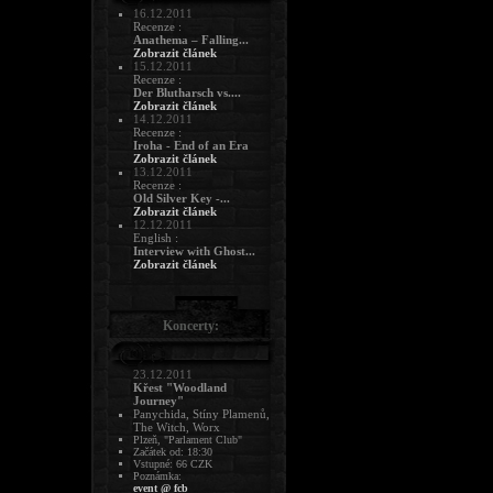
16.12.2011
Recenze :
Anathema – Falling...
Zobrazit článek
15.12.2011
Recenze :
Der Blutharsch vs....
Zobrazit článek
14.12.2011
Recenze :
Iroha - End of an Era
Zobrazit článek
13.12.2011
Recenze :
Old Silver Key -...
Zobrazit článek
12.12.2011
English :
Interview with Ghost...
Zobrazit článek
Koncerty:
23.12.2011
Křest "Woodland
Journey"
Panychida, Stíny Plamenů,
The Witch, Worx
Plzeň, "Parlament Club"
Začátek od: 18:30
Vstupné: 66 CZK
Poznámka:
event @ fcb