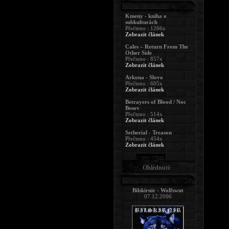
Kmeny - kniha o
subkulturách
Přečteno : 1266x
Zobrazit článek
Cales – Return From The
Other Side
Přečteno : 857x
Zobrazit článek
Arkona - Slovo
Přečteno : 605x
Zobrazit článek
Betrayers of Blood / Noc
Besov
Přečteno : 514x
Zobrazit článek
Setherial - Treason
Přečteno : 454x
Zobrazit článek
Ohlédnutí:
Bilskirnir - Wolfswut
07.12.2006