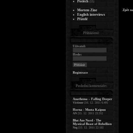
Poslech
(15)
Mortem Zine
Zpět n
English interviews
Přátelé
Přihlášení:
Uživatel:
Heslo:
Registrace
Poslední komentáře:
Anathema – Falling Deeper
Victimer
[16. 12. 2011 6:49]
Horna - Musta Kaipuu
AN
[15. 12. 2011 23:35]
Blut Aus Nord - The
Mystical Beast of Rebellion
Neg
[15. 12. 2011 22:18]