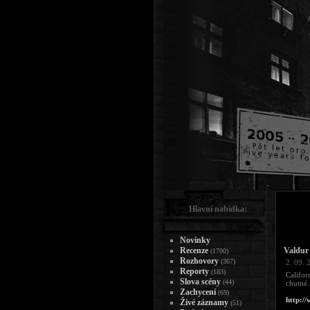
Hlavní nabídka:
Novinky
Recenze
Valdur
(1700)
Rozhovory
(367)
2. 09. 
Reporty
(183)
Califor
Slova scény
(44)
chutné.
Zachycení
(69)
http:/
Živé záznamy
(51)