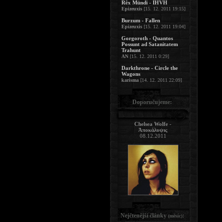
Rêx Mündi - IHVH
Epizeuxis
[15. 12. 2011 19:15]
Burzum - Fallen
Epizeuxis
[15. 12. 2011 19:04]
Gorgoroth - Quantos
Possunt ad Satanitatem
Trahunt
AN
[15. 12. 2011 0:29]
Darkthrone - Circle the
Wagons
karisma
[14. 12. 2011 22:09]
Doporučujeme:
Chelsea Wolfe -
Ἀποκάλυψις
08.12.2011
Nejčtenější články
:
(měsíc)