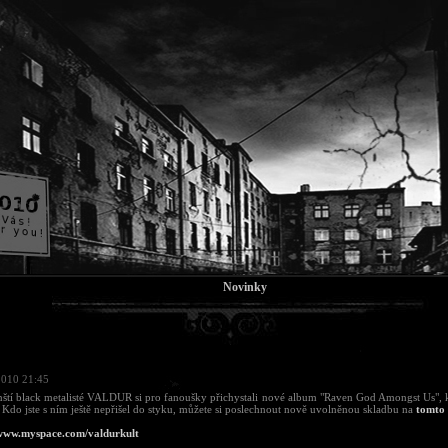
Novinky
2010 21:45
nští black metalisté VALDUR si pro fanoušky přichystali nové album "Raven God Amongst Us", k
 Kdo jste s ním ještě nepřišel do styku, můžete si poslechnout nově uvolněnou skladbu na
tomto
/www.myspace.com/valdurkult