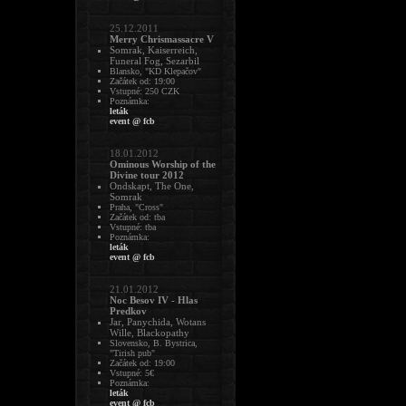
25.12.2011
Merry Chrismassacre V
Somrak, Kaiserreich,
Funeral Fog, Sezarbil
Blansko, "KD Klepačov"
Začátek od: 19:00
Vstupné: 250 CZK
Poznámka:
leták
event @ fcb
18.01.2012
Ominous Worship of the
Divine tour 2012
Ondskapt, The One,
Somrak
Praha, "Cross"
Začátek od: tba
Vstupné: tba
Poznámka:
leták
event @ fcb
21.01.2012
Noc Besov IV - Hlas
Predkov
Jar, Panychida, Wotans
Wille, Blackopathy
Slovensko, B. Bystrica,
"Tirish pub"
Začátek od: 19:00
Vstupné: 5€
Poznámka:
leták
event @ fcb