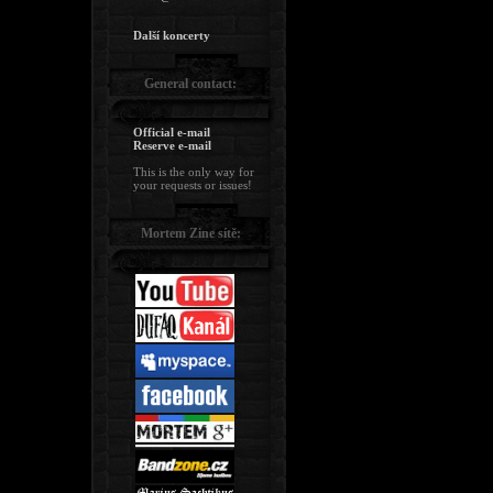
Další koncerty
General contact:
Official e-mail
Reserve e-mail
This is the only way for
your requests or issues!
Mortem Zine sítě: