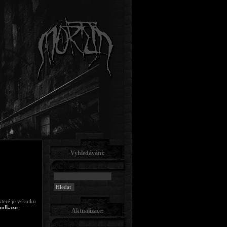
Vyhledávání:
teré je vskutku
 odkazu
.
Aktualizace: