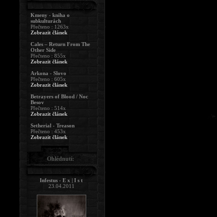
Kmeny - kniha o
subkulturách
Přečteno : 1263x
Zobrazit článek
Cales – Return From The
Other Side
Přečteno : 855x
Zobrazit článek
Arkona - Slovo
Přečteno : 605x
Zobrazit článek
Betrayers of Blood / Noc
Besov
Přečteno : 514x
Zobrazit článek
Setherial - Treason
Přečteno : 453x
Zobrazit článek
Ohlédnutí:
Infestus - E x | I s t
23.04.2011