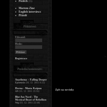
Poslech
(15)
Mortem Zine
English interviews
Přátelé
Přihlášení:
Uživatel:
Heslo:
Registrace
Poslední komentáře:
Anathema – Falling Deeper
Epizeuxis
[16. 12. 2011 0:22]
Horna - Musta Kaipuu
Zpět na novinky
AN
[15. 12. 2011 23:35]
Blut Aus Nord - The
Mystical Beast of Rebellion
Neg
[15. 12. 2011 22:18]