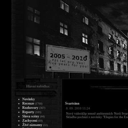
Hlavní nabídka:
Novinky
Recenze
Svartsinn
(1700)
Rozhovory
(367)
8. 09. 2010 11:24
Reporty
(183)
Nový videoklip temně ambientních Norů Svart
Slova scény
(44)
Skladba pochází z novinky "Elegies for the En
Zachycení
(69)
Živé záznamy
(51)