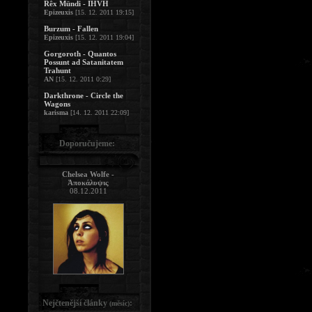
Rêx Mündi - IHVH
Epizeuxis
[15. 12. 2011 19:15]
Burzum - Fallen
Epizeuxis
[15. 12. 2011 19:04]
Gorgoroth - Quantos
Possunt ad Satanitatem
Trahunt
AN
[15. 12. 2011 0:29]
Darkthrone - Circle the
Wagons
karisma
[14. 12. 2011 22:09]
Doporučujeme:
Chelsea Wolfe -
Ἀποκάλυψις
08.12.2011
Nejčtenější články
:
(měsíc)