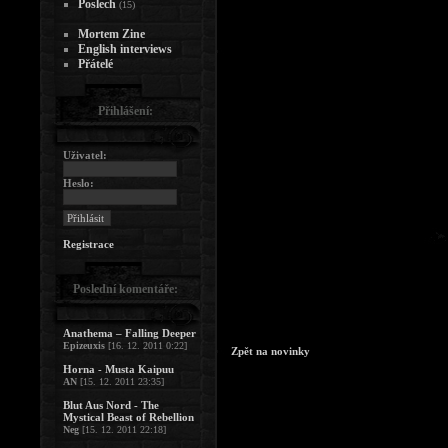
Poslech
(15)
Mortem Zine
English interviews
Přátelé
Přihlášení:
Uživatel:
Heslo:
Registrace
Poslední komentáře:
Anathema – Falling Deeper
Epizeuxis
[16. 12. 2011 0:22]
Zpět na novinky
Horna - Musta Kaipuu
AN
[15. 12. 2011 23:35]
Blut Aus Nord - The
Mystical Beast of Rebellion
Neg
[15. 12. 2011 22:18]