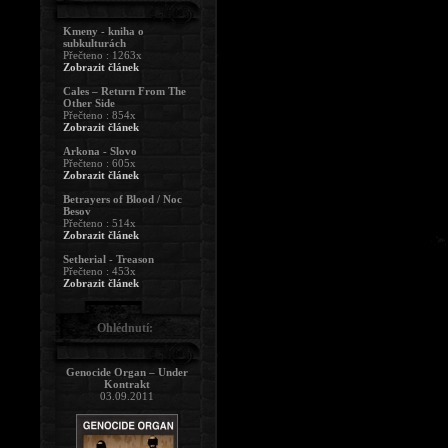
Kmeny - kniha o
subkulturách
Přečteno : 1263x
Zobrazit článek
Cales – Return From The
Other Side
Přečteno : 854x
Zobrazit článek
Arkona - Slovo
Přečteno : 605x
Zobrazit článek
Betrayers of Blood / Noc
Besov
Přečteno : 514x
Zobrazit článek
Setherial - Treason
Přečteno : 453x
Zobrazit článek
Ohlédnutí:
Genocide Organ – Under
Kontrakt
03.09.2011