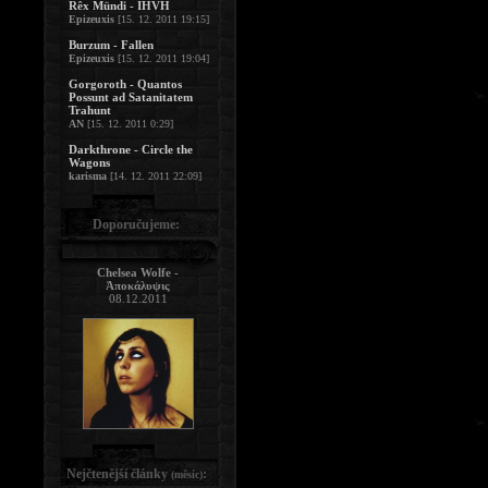
Rêx Mündi - IHVH
Epizeuxis
[15. 12. 2011 19:15]
Burzum - Fallen
Epizeuxis
[15. 12. 2011 19:04]
Gorgoroth - Quantos
Possunt ad Satanitatem
Trahunt
AN
[15. 12. 2011 0:29]
Darkthrone - Circle the
Wagons
karisma
[14. 12. 2011 22:09]
Doporučujeme:
Chelsea Wolfe -
Ἀποκάλυψις
08.12.2011
Nejčtenější články
:
(měsíc)