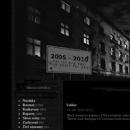
Hlavní nabídka:
Novinky
Recenze
Valdur
(1700)
Rozhovory
(367)
24. 09. 2010 18:13
Reporty
(183)
Black metalová kapela z USA zveřejnila video
Slova scény
(44)
"Raven God Amongst Us" (recenze bude hotov
Zachycení
(69)
Živé záznamy
(51)