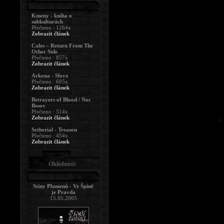
Kmeny - kniha o
subkulturách
Přečteno : 1264x
Zobrazit článek
Cales – Return From The
Other Side
Přečteno : 857x
Zobrazit článek
Arkona - Slovo
Přečteno : 605x
Zobrazit článek
Betrayers of Blood / Noc
Besov
Přečteno : 514x
Zobrazit článek
Setherial - Treason
Přečteno : 454x
Zobrazit článek
Ohlédnutí:
Stíny Plamenů - Ve Špíně
je Pravda
15.05.2005