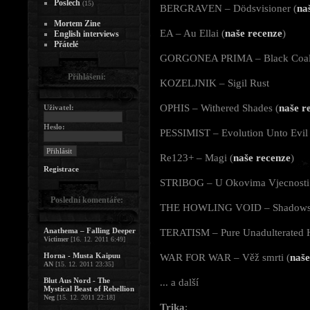
Poslech
(15)
BERGRAVEN – Dödsvisioner (
na
Mortem Zine
EA – Au Ellai (
naše recenze
)
English interviews
Přátelé
GORGONEA PRIMA – Black Coal 
Přihlášení:
KOZELJNIK – Sigil Rust
OPHIS – Withered Shades (
naše r
Uživatel:
Heslo:
PESSIMIST – Evolution Unto Evil
Re123+ – Magi (
naše recenze
)
Registrace
STRIBOG – U Okovima Vjecnosti
Poslední komentáře:
THE HOWLING VOID – Shadows O
Anathema – Falling Deeper
TERATISM – Pure Unadulterated 
Victimer
[16. 12. 2011 6:49]
Horna - Musta Kaipuu
WAR FOR WAR – Věž smrti (
naše
AN
[15. 12. 2011 23:35]
Blut Aus Nord - The
... a další
Mystical Beast of Rebellion
Neg
[15. 12. 2011 22:18]
Trika
: