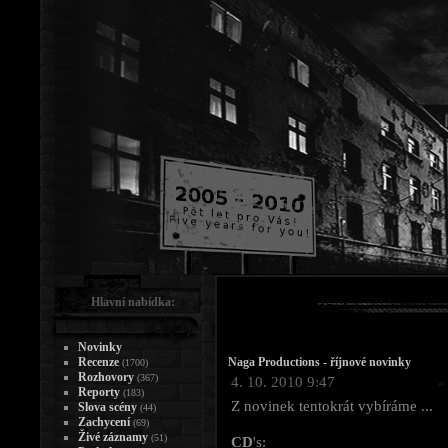
Hlavní nabídka:
Novinky
Recenze
Naga Productions - říjnové novinky
(1700)
Rozhovory
(367)
4. 10. 2010 9:47
Reporty
(183)
Z novinek tentokrát vybíráme ...
Slova scény
(44)
Zachycení
(69)
Živé záznamy
(51)
CD
's: