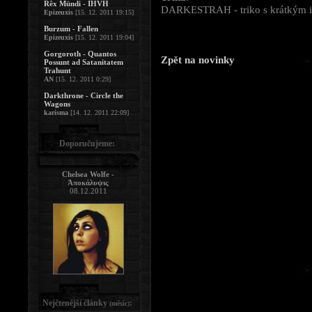
Rêx Mündi - IHVH
DARKESTRAH - triko s krátkým 
Epizeuxis
[15. 12. 2011 19:15]
Burzum - Fallen
Epizeuxis
[15. 12. 2011 19:04]
Gorgoroth - Quantos
Zpět na novinky
Possunt ad Satanitatem
Trahunt
AN
[15. 12. 2011 0:29]
Darkthrone - Circle the
Wagons
karisma
[14. 12. 2011 22:09]
Doporučujeme:
Chelsea Wolfe -
Ἀποκάλυψις
08.12.2011
Nejčtenější články
:
(měsíc)