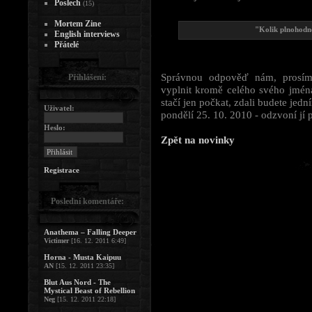
Poslech
(15)
Mortem Zine
"Kolik plnohodn
English interviews
Přátelé
Správnou odpověď nám, prosím
Přihlášení:
vyplnit kromě celého svého jmén
stačí jen počkat, zdali budete jed
Uživatel:
pondělí 25. 10. 2010 - odzvoní jí 
Heslo:
Zpět na novinky
Registrace
Poslední komentáře:
Anathema – Falling Deeper
Victimer
[16. 12. 2011 6:49]
Horna - Musta Kaipuu
AN
[15. 12. 2011 23:35]
Blut Aus Nord - The
Mystical Beast of Rebellion
Neg
[15. 12. 2011 22:18]