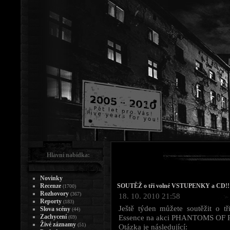
Hlavní nabídka:
Novinky
Recenze
SOUTĚŽ o tři volné VSTUPENKY a CD!!
(1700)
Rozhovory
(367)
18. 10. 2010 21:58
Reporty
(183)
Ještě týden můžete soutěžit 
Slova scény
(44)
Zachycení
Essence na akci PHANTOMS OF PIL
(69)
Živé záznamy
(51)
Otázka je následující: