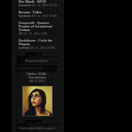
Rêx Mündi - IHVH
Epizeuxis
[15. 12. 2011 19:15]
Burzum - Fallen
Epizeuxis
[15. 12. 2011 19:04]
Gorgoroth - Quantos
Possunt ad Satanitatem
Trahunt
AN
[15. 12. 2011 0:29]
Darkthrone - Circle the
Wagons
karisma
[14. 12. 2011 22:09]
Doporučujeme:
Chelsea Wolfe -
Ἀποκάλυψις
08.12.2011
Nejčtenější články
:
(měsíc)