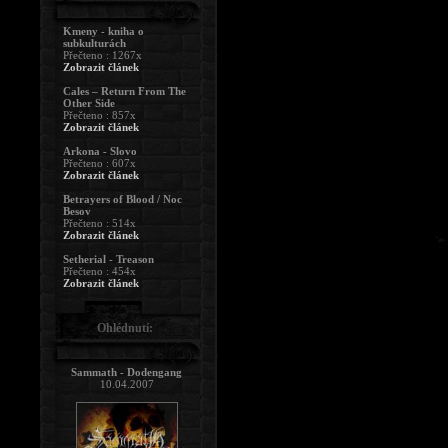
Kmeny - kniha o
subkulturách
Přečteno : 1267x
Zobrazit článek
Cales – Return From The
Other Side
Přečteno : 857x
Zobrazit článek
Arkona - Slovo
Přečteno : 607x
Zobrazit článek
Betrayers of Blood / Noc
Besov
Přečteno : 514x
Zobrazit článek
Setherial - Treason
Přečteno : 454x
Zobrazit článek
Ohlédnutí:
Sammath - Dodengang
10.04.2007