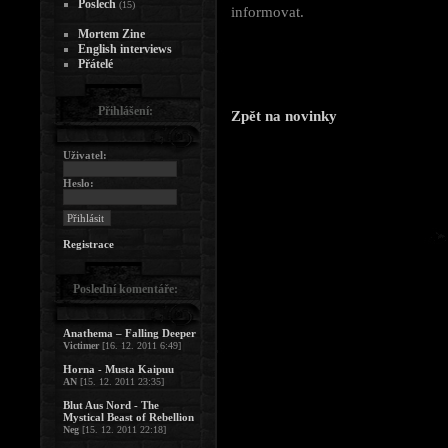
Poslech
(15)
informovat.
Mortem Zine
English interviews
Přátelé
Přihlášení:
Zpět na novinky
Uživatel:
Heslo:
Registrace
Poslední komentáře:
Anathema – Falling Deeper
Victimer
[16. 12. 2011 6:49]
Horna - Musta Kaipuu
AN
[15. 12. 2011 23:35]
Blut Aus Nord - The
Mystical Beast of Rebellion
Neg
[15. 12. 2011 22:18]