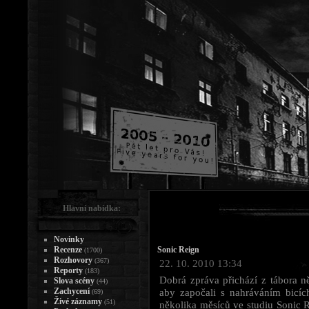
Hlavní nabídka:
Novinky
Recenze
Sonic Reign
(1700)
Rozhovory
(367)
22. 10. 2010 13:34
Reporty
(183)
Dobrá zpráva přichází z tábora n
Slova scény
(44)
Zachycení
aby započali s nahráváním bicíc
(69)
Živé záznamy
(51)
několika měsíců ve studiu Sonic 