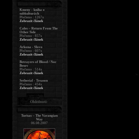
Kmeny - kniha o
subkulturách
Přečteno : 1267x
Zobrazit článek
Cales – Return From The
Other Side
Přečteno : 857x
Zobrazit článek
Arkona - Slovo
Přečteno : 607x
Zobrazit článek
Betrayers of Blood / Noc
Besov
Přečteno : 514x
Zobrazit článek
Setherial - Treason
Přečteno : 454x
Zobrazit článek
Ohlédnutí:
Turisas – The Varangian
Way
06.08.2007