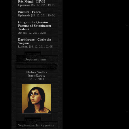
Rêx Mündi - IHVH
Epizeuxis
[15. 12. 2011 19:15]
Burzum - Fallen
Epizeuxis
[15. 12. 2011 19:04]
Gorgoroth - Quantos
Possunt ad Satanitatem
Trahunt
AN
[15. 12. 2011 0:29]
Darkthrone - Circle the
Wagons
karisma
[14. 12. 2011 22:09]
Doporučujeme:
Chelsea Wolfe -
Ἀποκάλυψις
08.12.2011
Nejčtenější články
:
(měsíc)