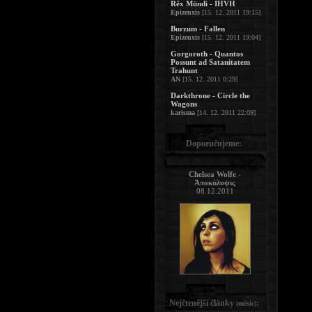
Rêx Mündi - IHVH
Epizeuxis
[15. 12. 2011 19:15]
Burzum - Fallen
Epizeuxis
[15. 12. 2011 19:04]
Gorgoroth - Quantos
Possunt ad Satanitatem
Trahunt
AN
[15. 12. 2011 0:29]
Darkthrone - Circle the
Wagons
karisma
[14. 12. 2011 22:09]
Doporučujeme:
Chelsea Wolfe -
Ἀποκάλυψις
08.12.2011
Nejčtenější články
:
(měsíc)