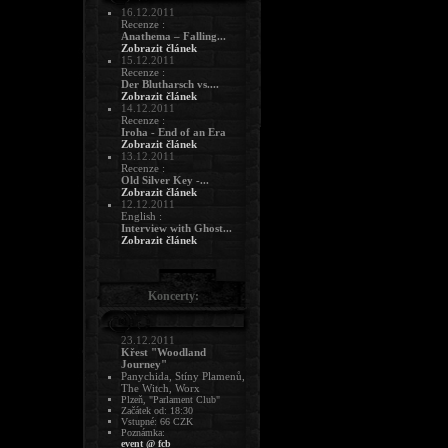
16.12.2011
Recenze :
Anathema – Falling...
Zobrazit článek
15.12.2011
Recenze :
Der Blutharsch vs....
Zobrazit článek
14.12.2011
Recenze :
Iroha - End of an Era
Zobrazit článek
13.12.2011
Recenze :
Old Silver Key -...
Zobrazit článek
12.12.2011
English :
Interview with Ghost...
Zobrazit článek
Koncerty:
23.12.2011
Křest "Woodland
Journey"
Panychida, Stíny Plamenů,
The Witch, Worx
Plzeň, "Parlament Club"
Začátek od: 18:30
Vstupné: 66 CZK
Poznámka:
event @ fcb