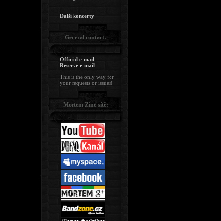
Další koncerty
General contact:
Official e-mail
Reserve e-mail
This is the only way for
your requests or issues!
Mortem Zine sítě: