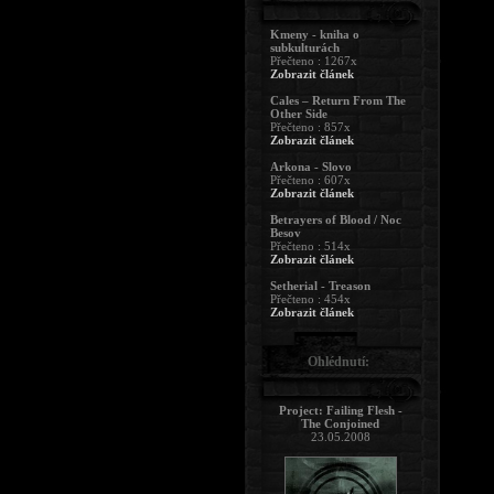
Kmeny - kniha o
subkulturách
Přečteno : 1267x
Zobrazit článek
Cales – Return From The
Other Side
Přečteno : 857x
Zobrazit článek
Arkona - Slovo
Přečteno : 607x
Zobrazit článek
Betrayers of Blood / Noc
Besov
Přečteno : 514x
Zobrazit článek
Setherial - Treason
Přečteno : 454x
Zobrazit článek
Ohlédnutí:
Project: Failing Flesh -
The Conjoined
23.05.2008