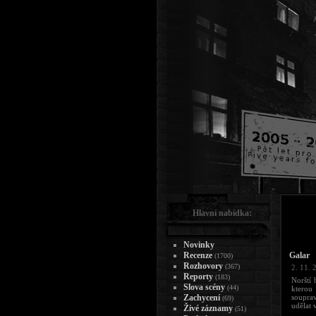
Hlavní nabídka:
Novinky
Recenze
Galar
(1700)
Rozhovory
(367)
2. 11. 
Reporty
(183)
Norští 
Slova scény
(44)
kterou
Zachycení
soupra
(69)
udělat 
Živé záznamy
(51)