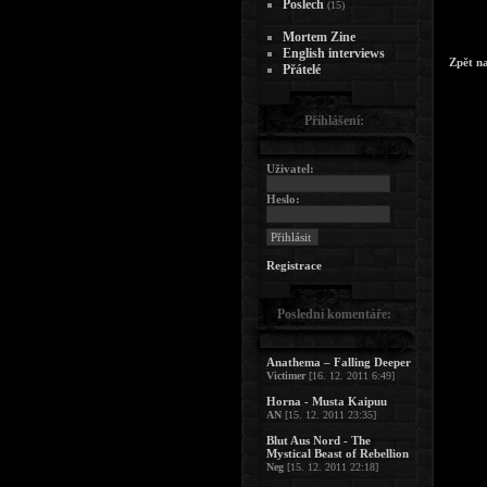
Poslech
(15)
Mortem Zine
English interviews
Zpět n
Přátelé
Přihlášení:
Uživatel:
Heslo:
Registrace
Poslední komentáře:
Anathema – Falling Deeper
Victimer
[16. 12. 2011 6:49]
Horna - Musta Kaipuu
AN
[15. 12. 2011 23:35]
Blut Aus Nord - The
Mystical Beast of Rebellion
Neg
[15. 12. 2011 22:18]