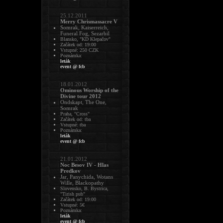
25.12.2011
Merry Chrismassacre V
Somrak, Kaiserreich,
Funeral Fog, Sezarbil
Blansko, "KD Klepačov"
Začátek od: 19:00
Vstupné: 250 CZK
Poznámka:
leták
event @ fcb
18.01.2012
Ominous Worship of the
Divine tour 2012
Ondskapt, The One,
Somrak
Praha, "Cross"
Začátek od: tba
Vstupné: tba
Poznámka:
leták
event @ fcb
21.01.2012
Noc Besov IV - Hlas
Predkov
Jar, Panychida, Wotans
Wille, Blackopathy
Slovensko, B. Bystrica,
"Tirish pub"
Začátek od: 19:00
Vstupné: 5€
Poznámka:
leták
event @ fcb