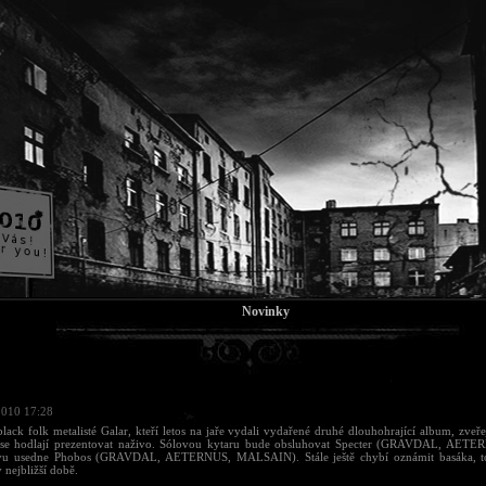
Novinky
2010 17:28
black folk metalisté Galar, kteří letos na jaře vydali vydařené druhé dlouhohrající album, zveřej
 se hodlají prezentovat naživo. Sólovou kytaru bude obsluhovat Specter (GRAVDAL, AETER
vu usedne Phobos (GRAVDAL, AETERNUS, MALSAIN). Stále ještě chybí oznámit basáka, to
v nejbližší době.