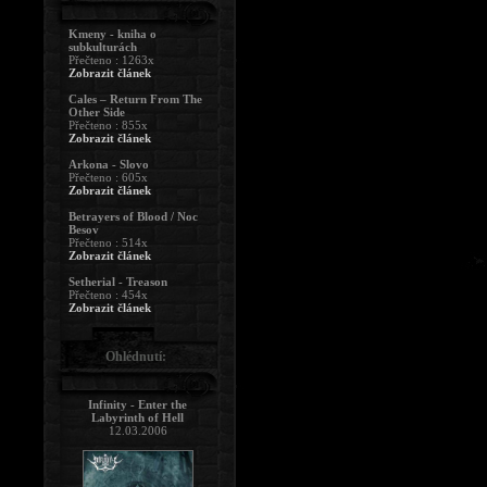
Kmeny - kniha o
subkulturách
Přečteno : 1263x
Zobrazit článek
Cales – Return From The
Other Side
Přečteno : 855x
Zobrazit článek
Arkona - Slovo
Přečteno : 605x
Zobrazit článek
Betrayers of Blood / Noc
Besov
Přečteno : 514x
Zobrazit článek
Setherial - Treason
Přečteno : 454x
Zobrazit článek
Ohlédnutí:
Infinity - Enter the
Labyrinth of Hell
12.03.2006