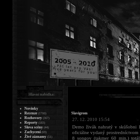
Hlavní nabídka:
Novinky
Recenze
Slavigrom
(1700)
Rozhovory
(367)
27. 12. 2010 15:54
Reporty
(183)
Demo živák nahratý v skúšobni 
Slova scény
(44)
Zachycení
oficiálne vydaný prostredníctvom
(69)
Živé záznamy
(51)
8 songov (takmer 60 min.) totá