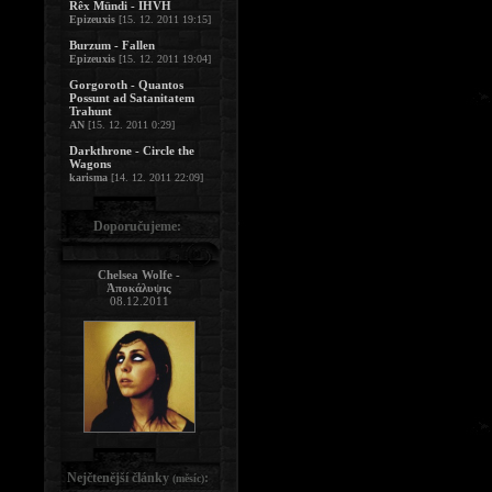
Rêx Mündi - IHVH
Epizeuxis
[15. 12. 2011 19:15]
Burzum - Fallen
Epizeuxis
[15. 12. 2011 19:04]
Gorgoroth - Quantos
Possunt ad Satanitatem
Trahunt
AN
[15. 12. 2011 0:29]
Darkthrone - Circle the
Wagons
karisma
[14. 12. 2011 22:09]
Doporučujeme:
Chelsea Wolfe -
Ἀποκάλυψις
08.12.2011
Nejčtenější články
:
(měsíc)