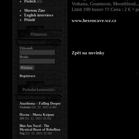
Poslech
(15)
Vothana, Goatmoon, Moonblood..
Limit 100 kusov !!! Cena : 2 € + p
Mortem Zine
English interviews
Přátelé
www.hexencave.wz.cz
Přihlášení:
Uživatel:
Zpět na novinky
Heslo:
Registrace
Poslední komentáře:
Anathema – Falling Deeper
Victimer
[16. 12. 2011 6:49]
Horna - Musta Kaipuu
AN
[15. 12. 2011 23:35]
Blut Aus Nord - The
Mystical Beast of Rebellion
Neg
[15. 12. 2011 22:18]