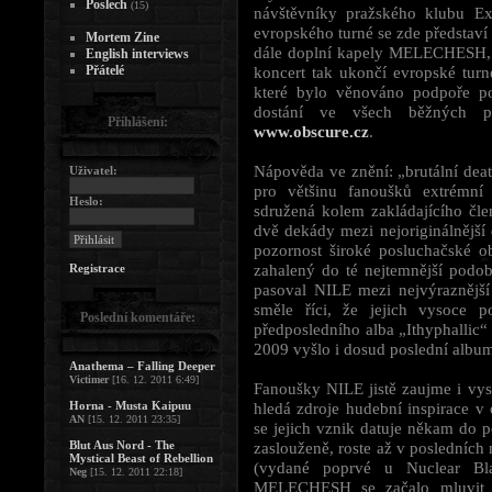
Poslech
(15)
návštěvníky pražského klubu Ex
evropského turné se zde představ
Mortem Zine
dále doplní kapely MELECHES
English interviews
Přátelé
koncert tak ukončí evropské tu
které bylo věnováno podpoře p
dostání ve všech běžných př
Přihlášení:
www.obscure.cz
.
Nápověda ve znění: „brutální dea
Uživatel:
pro většinu fanoušků extrémn
Heslo:
sdružená kolem zakládajícího čle
dvě dekády mezi nejoriginálnější 
pozornost široké posluchačské ob
zahalený do té nejtemnější podo
Registrace
pasoval NILE mezi nejvýraznější
směle říci, že jejich vysoce 
Poslední komentáře:
předposledního alba „Ithyphallic“ 
2009 vyšlo i dosud poslední alb
Anathema – Falling Deeper
Victimer
[16. 12. 2011 6:49]
Fanoušky NILE jistě zaujme i vys
Horna - Musta Kaipuu
hledá zdroje hudební inspirace v
AN
[15. 12. 2011 23:35]
se jejich vznik datuje někam do po
Blut Aus Nord - The
zaslouženě, roste až v posledních
Mystical Beast of Rebellion
(vydané poprvé u Nuclear Bla
Neg
[15. 12. 2011 22:18]
MELECHESH se začalo mluvit jak