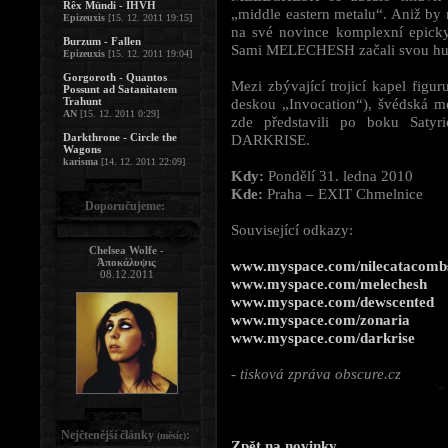
Rêx Mündi - IHVH
„middle eastern metalu“. Aniž by 
Epizeuxis
[15. 12. 2011 19:15]
na své novince komplexní epicky 
Burzum - Fallen
Sami MELECHESH začali svou hud
Epizeuxis
[15. 12. 2011 19:04]
Gorgoroth - Quantos
Mezi zbývající trojicí kapel fig
Possunt ad Satanitatem
Trahunt
deskou „Invocation“), švédská 
AN
[15. 12. 2011 0:29]
zde představili po boku Satyr
Darkthrone - Circle the
DARKRISE.
Wagons
karisma
[14. 12. 2011 22:09]
Kdy:
Pondělí 31. ledna 2010
Kde:
Praha – EXIT Chmelnice
Doporučujeme:
Související odkazy:
Chelsea Wolfe -
Ἀποκάλυψις
www.myspace.com/nilecatacomb
08.12.2011
www.myspace.com/melechesh
www.myspace.com/dewscented
www.myspace.com/zonaria
www.myspace.com/darkrise
- tisková zpráva obscure.cz
Nejčtenější články
:
(měsíc)
Zpět na novinky