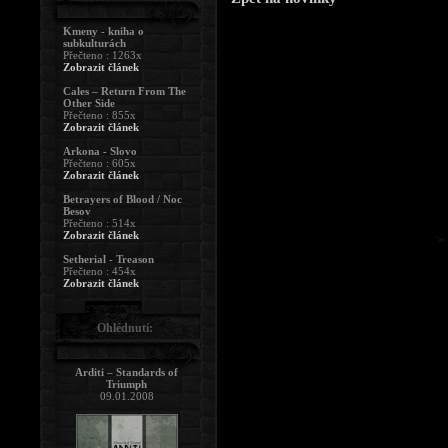
Kmeny - kniha o
subkulturách
Přečteno : 1263x
Zobrazit článek
Cales – Return From The
Other Side
Přečteno : 855x
Zobrazit článek
Arkona - Slovo
Přečteno : 605x
Zobrazit článek
Betrayers of Blood / Noc
Besov
Přečteno : 514x
Zobrazit článek
Setherial - Treason
Přečteno : 454x
Zobrazit článek
Ohlédnutí:
Arditi – Standards of
Triumph
09.01.2008