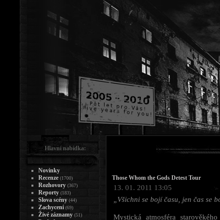
Hlavní nabídka:
Novinky
Recenze
Those Whom the Gods Detest Tour
(1700)
Rozhovory
(367)
13. 01. 2011 13:05
Reporty
(183)
„Všichni se bojí času, jen čas se b
Slova scény
(44)
Zachycení
(69)
Živé záznamy
(51)
Mystická atmosféra starověkého