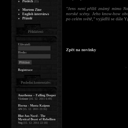
Poslech
(15)
"Jens není příliš známý mimo Nor
Mortem Zine
norské scény. Jeho know-how oboh
English interviews
Přátelé
po celém světě,"
vyjádřil se dále Y
Přihlášení:
Uživatel:
Zpět na novinky
Heslo:
Registrace
Poslední komentáře:
Anathema – Falling Deeper
Victimer
[16. 12. 2011 6:49]
Horna - Musta Kaipuu
AN
[15. 12. 2011 23:35]
Blut Aus Nord - The
Mystical Beast of Rebellion
Neg
[15. 12. 2011 22:18]