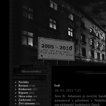
Hlavní nabídka:
Novinky
Recenze
Troll
(1700)
Rozhovory
(367)
28. 01. 2011 7:25
Reporty
(183)
Jens B. Johansen je novým basák
Slova scény
(44)
Zachycení
pamatovat z působení v Nattefr
(69)
Živé záznamy
(51)
encyklopedií hudebních žánrů.