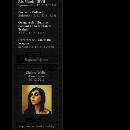
Rêx Mündi - IHVH
Epizeuxis
[15. 12. 2011 19:15]
Burzum - Fallen
Epizeuxis
[15. 12. 2011 19:04]
Gorgoroth - Quantos
Possunt ad Satanitatem
Trahunt
AN
[15. 12. 2011 0:29]
Darkthrone - Circle the
Wagons
karisma
[14. 12. 2011 22:09]
Doporučujeme:
Chelsea Wolfe -
Ἀποκάλυψις
08.12.2011
Nejčtenější články
:
(měsíc)