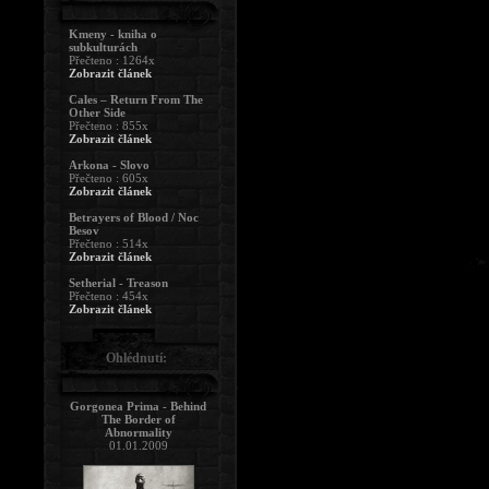
Kmeny - kniha o
subkulturách
Přečteno : 1264x
Zobrazit článek
Cales – Return From The
Other Side
Přečteno : 855x
Zobrazit článek
Arkona - Slovo
Přečteno : 605x
Zobrazit článek
Betrayers of Blood / Noc
Besov
Přečteno : 514x
Zobrazit článek
Setherial - Treason
Přečteno : 454x
Zobrazit článek
Ohlédnutí:
Gorgonea Prima - Behind
The Border of
Abnormality
01.01.2009