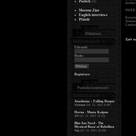
Poslech
(15)
dostání
Mortem Zine
INFER 
English interviews
Konečn
Přátelé
Aetern
Lambest
Přihlášení:
Zpět n
Uživatel:
Heslo:
Registrace
Poslední komentáře:
Anathema – Falling Deeper
Victimer
[16. 12. 2011 6:49]
Horna - Musta Kaipuu
AN
[15. 12. 2011 23:35]
Blut Aus Nord - The
Mystical Beast of Rebellion
Neg
[15. 12. 2011 22:18]