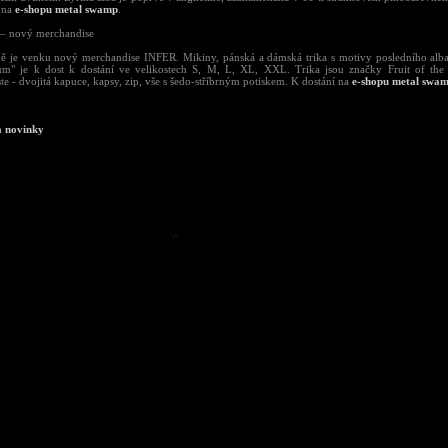
 na
e-shopu metal swamp
.
– nový merchandise
ě je venku nový merchandise INFER. Mikiny, pánská a dámská trika s motivy posledního alba
um" je k dost k dostání ve velikostech S, M, L, XL, XXL. Trika jsou značky Fruit of th
e - dvojitá kapuce, kapsy, zip, vše s šedo-stříbrným potiskem. K dostání na
e-shopu metal swa
a novinky