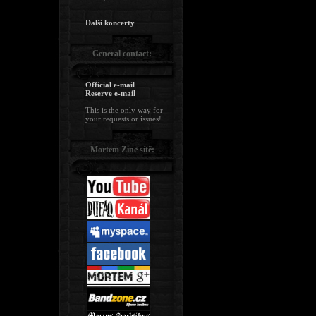
Další koncerty
General contact:
Official e-mail
Reserve e-mail
This is the only way for
your requests or issues!
Mortem Zine sítě: